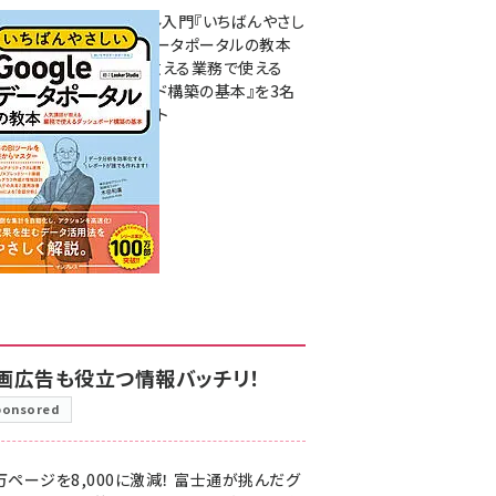
無料BIツール入門『いちばんやさし
いGoogleデータポータルの教本
人気講師が教える業務で使える
ダッシュボード構築の基本』を3名
様にプレゼント
7月31日 10:00
画広告も役立つ情報バッチリ！
ponsored
万ページを8,000に激減！ 富士通が挑んだグ