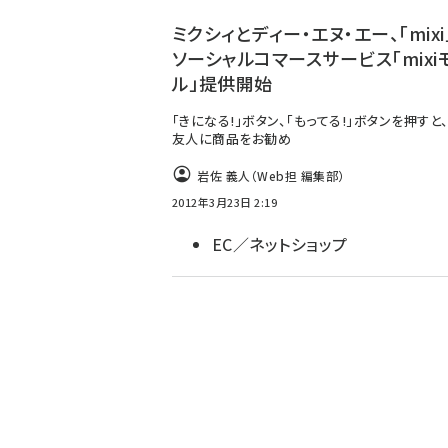
ず
ミクシィとディー・エヌ・エー、「mix
ソーシャルコマースサービス「mixi
ル」提供開始
「きになる!」ボタン、「もってる!」ボタンを押すと、m
友人に商品をお勧め
岩佐 義人（Web担 編集部）
2012年3月23日 2:19
EC／ネットショップ