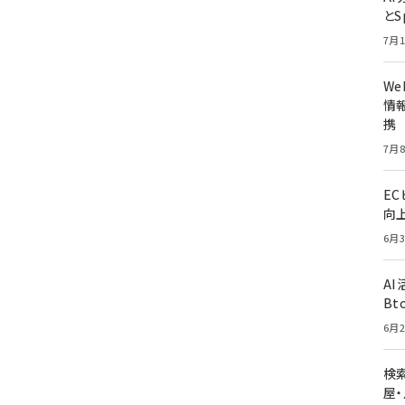
とS
7月1
W
情報
携
7月8
E
向
6月3
A
Bt
6月2
検索
屋