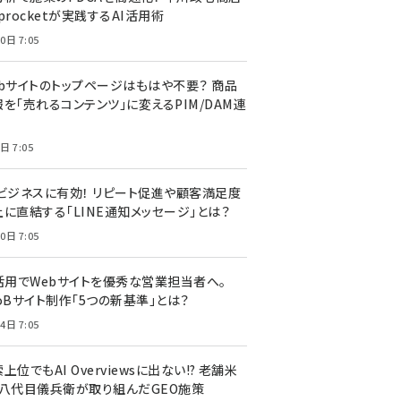
procketが実践するAI活用術
0日 7:05
ebサイトのトップページはもはや不要？ 商品
を「売れるコンテンツ」に変えるPIM/DAM連
日 7:05
Cビジネスに有効！ リピート促進や顧客満足度
上に直結する「LINE通知メッセージ」とは？
0日 7:05
I活用でWebサイトを優秀な営業担当者へ。
oBサイト制作「5つの新基準」とは？
4日 7:05
上位でもAI Overviewsに出ない!? 老舗米
・八代目儀兵衛が取り組んだGEO施策