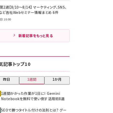
第2週【8/10～8/14】 マーケティング、SNS、
Cなど各社Webセミナー情報まとめ 6件
日 10:00
新着記事をもっと見る
気記事トップ10
昨日
1週間
1か月
1週間かかった作業が1日に！ Gemini
Notebookを無料で使い倒す活用術8選
SEOで勝つタイトル付けの法則とは？ グー