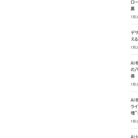
ロー
裏
7月2
デ
え
7月2
A
の
善
7月1
AI
ライ
増
7月1
A