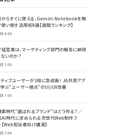
z世代 (1617)
からすぐに使える、Gemini Notebookを無
meo (1274)
で使い倒す活用術8選【週間ランキング】
llmo (1155)
日 8:00
ぜ経営者は、マーケティング部門の報告に納得
きないのか？
日 7:05
クティブユーザーが2倍に急成長！ JA共済アプ
学ぶ“ユーザー視点”のUI/UX改善
日 7:05
I検索時代“選ばれるブランド”はどう作る？／
成AI時代に求められる次世代Web制作フ
ー【Web担当者向け講演】
日 7:04