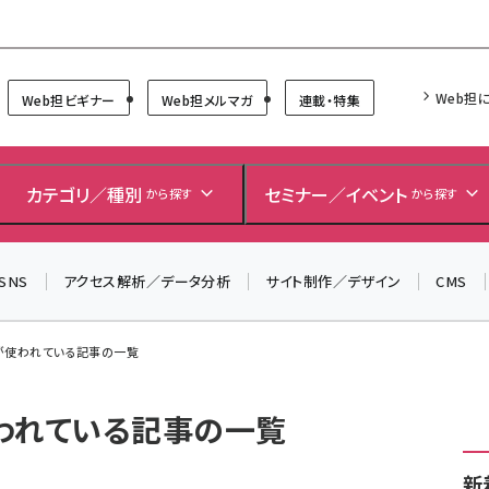
Forum
Web担
Web担ビギナー
Web担メルマガ
連載・特集
カテゴリ／種別
セミナー／イベント
から探す
から探す
SNS
アクセス解析／データ分析
サイト制作／デザイン
CMS
 が使われている記事の一覧
使われている記事の一覧
新