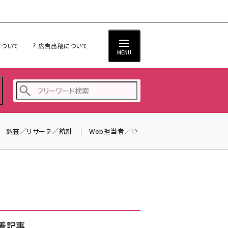
について
広告出稿について
MENU
調査／リサーチ／統計
Web担当者／仕事
法律／標準規格
seo (3516)
ai (2799)
youtube (2420)
note (2308)
セミナー (2296)
着記事