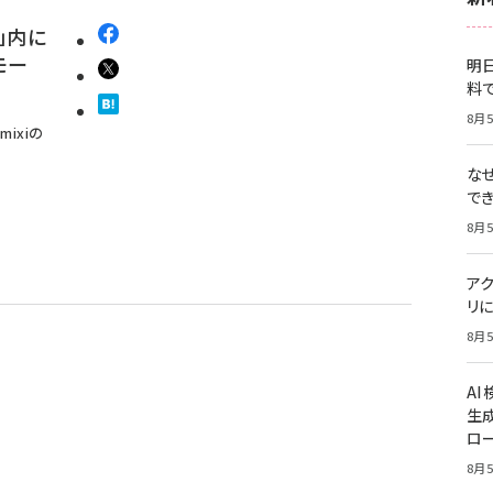
i」内に
モー
明日
料
8月5
ixiの
な
で
8月5
ア
リに
8月5
A
生
ロ
8月5