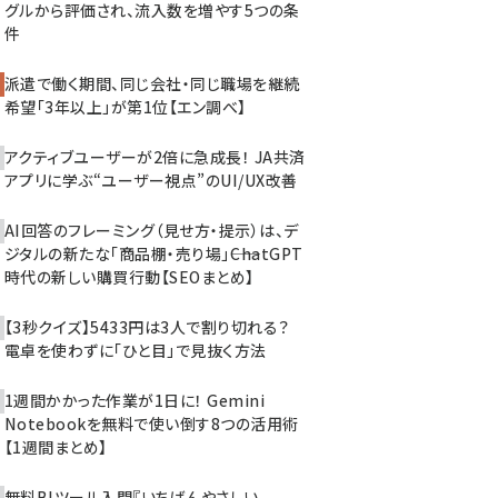
グルから評価され、流入数を増やす5つの条
件
派遣で働く期間、同じ会社・同じ職場を継続
希望「3年以上」が第1位【エン調べ】
アクティブユーザーが2倍に急成長！ JA共済
アプリに学ぶ“ユーザー視点”のUI/UX改善
AI回答のフレーミング（見せ方・提示）は、デ
ジタルの新たな「商品棚・売り場」――ChatGPT
時代の新しい購買行動【SEOまとめ】
【3秒クイズ】5433円は3人で割り切れる？
電卓を使わずに「ひと目」で見抜く方法
1週間かかった作業が1日に！ Gemini
Notebookを無料で使い倒す8つの活用術
【1週間まとめ】
無料BIツール入門『いちばんやさしい