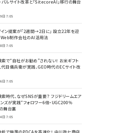
バルサイト改革と「SitecoreAI」移行の舞台
9日 7:05
ザイン提案が「2週間→2日に」 設立22年を迎
るWeb制作会社のAI活用法
8日 7:05
I検索で“自社がお勧め”されない！ お米ギフト
八代目儀兵衛が実践、GEO時代のECサイト改
6日 7:05
検索時代、なぜSNSが重要？ フジドリームエア
ンズが実践“フォロワー6倍・UGC200％
”の舞台裏
4日 7:05
I分析で施策のPDCAを高速化！ 中川政七商店