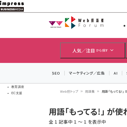
メ
イ
Web担当者
Web担当者
ン
EC担当者
コ
製品導入
ン
企業IT
ソフト開発
テ
人気／注目
から探す
IoT・AI
ン
DCクラウド
研究・調査
ツ
SEO
マーケティング／広告
AI
エネルギー
に
ドローン
移
教育講座
Web担トップ
用語集
用語「もってる!」
EC支援
動
パ
用語「もってる!」 が
ン
全 1 記事中 1 ～ 1 を表示中
く