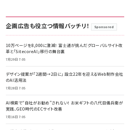
企画広告も役立つ情報バッチリ！
Sponsored
10万ページを8,000に激減！ 富士通が挑んだグローバルサイト改
革と「SitecoreAI」移行の舞台裏
7月29日 7:05
デザイン提案が「2週間→2日に」 設立22年を迎えるWeb制作会社
のAI活用法
7月28日 7:05
AI検索で“自社がお勧め”されない！ お米ギフトの八代目儀兵衛が
実践、GEO時代のECサイト改善
7月16日 7:05