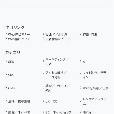
注目リンク
Web担ビギナー
Web担メルマガ
連載・特集
Web担について
広告出稿について
カテゴリ
マーケティング／
SEO
AI
広告
アクセス解析／
サイト制作／デザ
SNS
データ分析
イン
調査／リサーチ／
CMS
Web担当者／仕事
統計
レンサバ／システ
法律／標準規格
UX／CX
ム
広報／ネットPR
EC／ネットショップ
モバイル