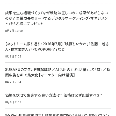
成果を生む組織づくり『なぜ戦略は正しいのに成果があがらない
のか？ 事業成長をリードするデジタルマーケティング・マネジメン
ト』を3名様にプレゼント
8月7日 10:00
【ネットミーム振り返り・2026年7月】「映画ちいかわ」「佐藤二朗さ
ん・橋本愛さん」「POPOPO終了」など
8月7日 7:05
SUBARUのブランド想起戦略／AI活用のカギは「量」より「質」／動
画広告をAIで最大化【マーケター向け講演】
8月7日 7:04
価格を伏せて集客する良い方法は？ 価格は必ず記載すべき？
8月6日 7:05
祝・Web担創刊20周年！ 各業界の専門家から届いたお祝いコメン