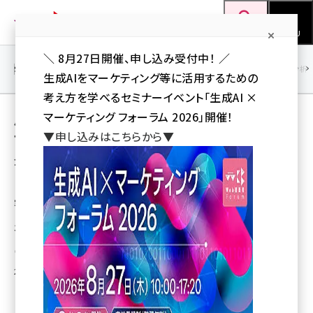
メ
Web担当者Forum
イ
検索
MENU
ン
＼ 8月27日開催、申し込み受付中！ ／
コ
SEO
マーケティング／広告
AI
SNS
アクセス解析／データ分析
生成AIをマーケティング等に活用するための
ン
考え方を学べるセミナーイベント「生成AI ×
テ
用語「#EC #通販 #やずや #売上拡大 #
マーケティング フォーラム 2026」開催！
ン
▼申し込みはこちらから▼
マーケティング」 が使われている記事の一覧
ツ
seo (3538)
全 3 記事中 1 ～ 3 を表示中
に
ai (2820)
移
【ご参加できなかった皆様へ】「やずや式」新規
客をいかに優良客に育てるか？
動
youtube (2444)
30憶円突破のノウハウ、EC通販事業戦略について
note (2322)
やずやグループ未来館
セミナー (2315)
2018年2月24日 13:46
z世代 (1629)
meo (1281)