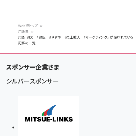
Web担トップ
用語集
パ
用語「#EC #通販 #やずや #売上拡大 #マーケティング」 が使われている
記事の一覧
ン
く
ず
スポンサー企業さま
シルバースポンサー