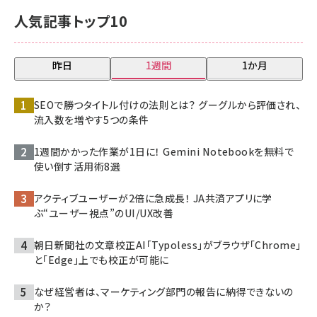
人気記事トップ10
昨日
1週間
1か月
SEOで勝つタイトル付けの法則とは？ グーグルから評価され、
流入数を増やす5つの条件
1週間かかった作業が1日に！ Gemini Notebookを無料で
使い倒す活用術8選
アクティブユーザーが2倍に急成長！ JA共済アプリに学
ぶ“ユーザー視点”のUI/UX改善
朝日新聞社の文章校正AI「Typoless」がブラウザ「Chrome」
と「Edge」上でも校正が可能に
なぜ経営者は、マーケティング部門の報告に納得できないの
か？