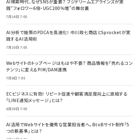
AI検索時代、なぜSNSが重要？ フジドリームエアラインズが実
践“フォロワー6倍・UGC200％増”の舞台裏
7月14日 7:05
AI分析で施策のPDCAを高速化！ 中川政七商店とSprocketが実
践するAI活用術
7月10日 7:05
Webサイトのトップページはもはや不要？ 商品情報を「売れるコン
テンツ」に変えるPIM/DAM連携
7月8日 7:05
ECビジネスに有効！ リピート促進や顧客満足度向上に直結する
「LINE通知メッセージ」とは？
6月30日 7:05
AI活用でWebサイトを優秀な営業担当者へ。BtoBサイト制作「5
つの新基準」とは？