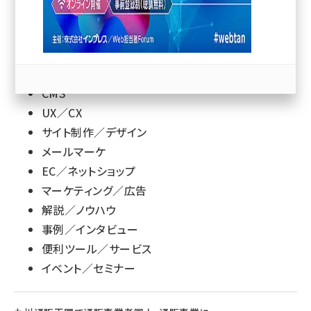
llmo (1167)
SEO
SEM
CMS
UX／CX
サイト制作／デザイン
メールマーケ
EC／ネットショップ
マーケティング／広告
解説／ノウハウ
事例／インタビュー
便利ツール／サービス
イベント／セミナー