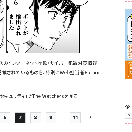
ビスのインターネット詐欺・サイバー犯罪対策情報
掲載されているものを、特別にWeb担当者Forum
キュリティ」でThe Watchersを見る
企
S
…
6
7
8
9
11
e
Page
Page
Page
Page
最終ページ
次ページ