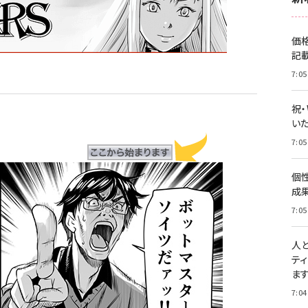
価
記
7:05
祝
いた
7:05
個
成
7:05
人
テ
ま
7:04