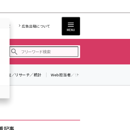
について
広告出稿について
MENU
調査／リサーチ／統計
Web担当者／仕事
法律／標準規格
seo (3519)
ai (2801)
youtube (2425)
note (2310)
セミナー (2301)
着記事