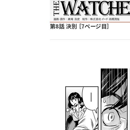
ず
第8話 決別 ［7ページ目］