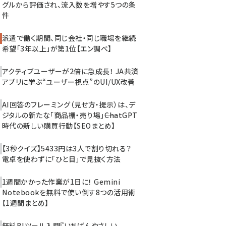
グルから評価され、流入数を増やす5つの条
件
派遣で働く期間、同じ会社・同じ職場を継続
希望「3年以上」が第1位【エン調べ】
アクティブユーザーが2倍に急成長！ JA共済
アプリに学ぶ“ユーザー視点”のUI/UX改善
AI回答のフレーミング（見せ方・提示）は、デ
ジタルの新たな「商品棚・売り場」――ChatGPT
時代の新しい購買行動【SEOまとめ】
【3秒クイズ】5433円は3人で割り切れる？
電卓を使わずに「ひと目」で見抜く方法
1週間かかった作業が1日に！ Gemini
Notebookを無料で使い倒す8つの活用術
【1週間まとめ】
無料BIツール入門『いちばんやさしい