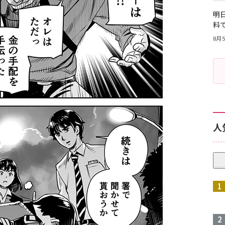
明日
料
8月5
人