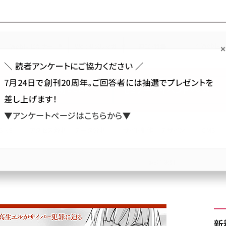
Forum
Web担
Web担ビギナー
Web担メルマガ
連載・特集
＼ 読者アンケートにご協力ください ／
7月24日で創刊20周年。ご回答者には抽選でプレゼントを
カテゴリ／種別
セミナー／イベント
から探す
から探す
差し上げます！
▼アンケートページはこちらから▼
SNS
アクセス解析／データ分析
サイト制作／デザイン
CMS
THE WATCHERS - ハッカー女子高生エル＆刑事大柄...
第8話 決別
新