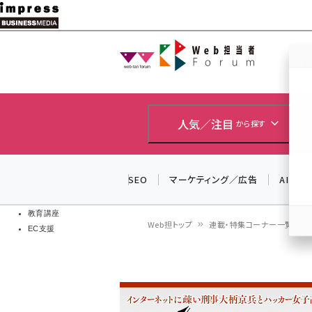
メ
イ
Web担当者
Web担当者
ン
EC担当者
コ
製品導入
ン
企業IT
ソフト開発
テ
人気／注目
から探す
IoT・AI
ン
DCクラウド
研究・調査
ツ
SEO
マーケティング／広告
AI
エネルギー
に
ドローン
移
教育講座
Web担トップ
連載・特集コーナー一覧
EC支援
動
パ
ン
く