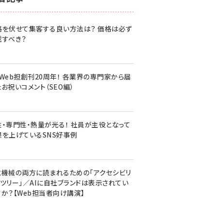
z世代 (1620)
格を伏せて集客する良い方法は？ 価格は必ず
meo (1274)
載すべき？
llmo (1160)
・Web担創刊20周年！ 各業界の専門家から届
お祝いコメント（SEO編）
性・専門性・熱量が光る！ 社員が主役となって
果を上げているSNS好事例
と機械の両方に読まれるための「アクセシビリ
ィツリー」／AIに自社ブランドは表示されてい
すか？【Web担当者向け講演】