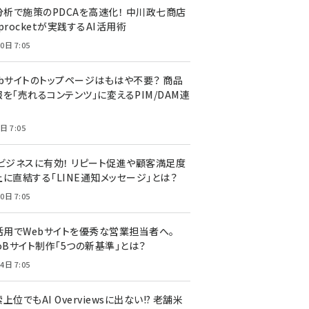
I分析で施策のPDCAを高速化！ 中川政七商店
procketが実践するAI活用術
0日 7:05
ebサイトのトップページはもはや不要？ 商品
を「売れるコンテンツ」に変えるPIM/DAM連
日 7:05
Cビジネスに有効！ リピート促進や顧客満足度
上に直結する「LINE通知メッセージ」とは？
0日 7:05
I活用でWebサイトを優秀な営業担当者へ。
oBサイト制作「5つの新基準」とは？
4日 7:05
上位でもAI Overviewsに出ない!? 老舗米