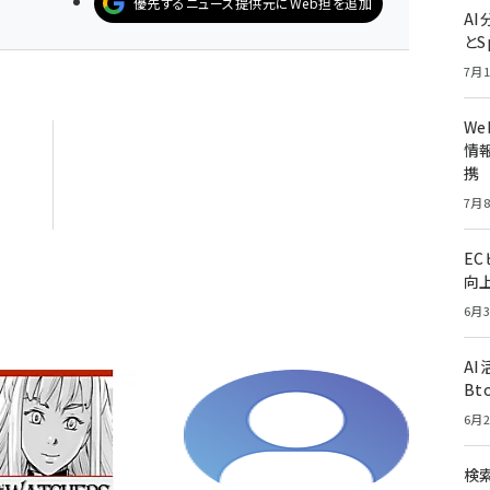
優先するニュース提供元にWeb担を追加
A
とS
7月1
W
情報
携
7月8
E
向
6月3
A
Bt
6月2
検索