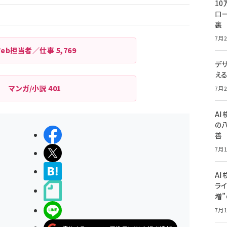
ペー
10
ロー
ジ
裏
送
7月2
り
Web担当者／仕事
5,769
デ
え
マンガ/小説
401
7月2
A
の
シェアする
善
7月1
ポストする
>ブクマする
AI
ライ
noteで書く
増
LINEで送る
7月1