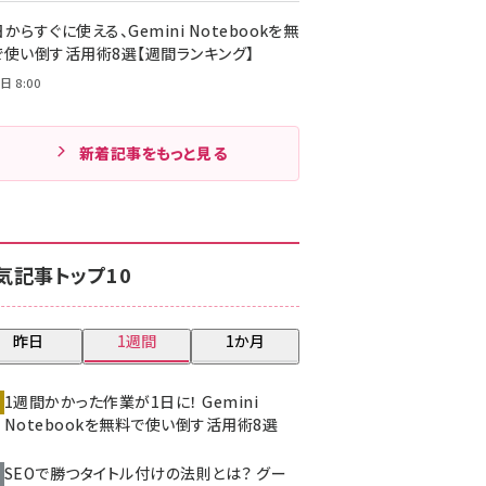
からすぐに使える、Gemini Notebookを無
で使い倒す活用術8選【週間ランキング】
日 8:00
新着記事をもっと見る
気記事トップ10
昨日
1週間
1か月
1週間かかった作業が1日に！ Gemini
Notebookを無料で使い倒す活用術8選
SEOで勝つタイトル付けの法則とは？ グー