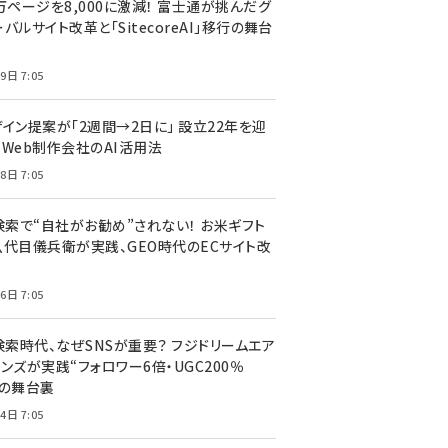
万ページを8,000に激減！ 富士通が挑んだグ
バルサイト改革と「SitecoreAI」移行の舞台
9日 7:05
ザイン提案が「2週間→2日に」 設立22年を迎
るWeb制作会社のAI活用法
8日 7:05
I検索で“自社がお勧め”されない！ お米ギフト
八代目儀兵衛が実践、GEO時代のECサイト改
6日 7:05
検索時代、なぜSNSが重要？ フジドリームエア
ンズが実践“フォロワー6倍・UGC200％
”の舞台裏
4日 7:05