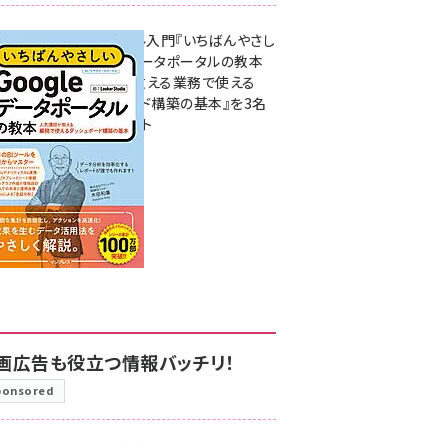
無料BIツール入門『いちばんやさし
いGoogleデータポータルの教本
人気講師が教える業務で使える
ダッシュボード構築の基本』を3名
様にプレゼント
7月31日 10:00
画広告も役立つ情報バッチリ！
ponsored