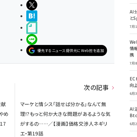
ポストする
A
>ブクマする
とS
7月1
noteで書く
LINEで送る
W
情報
優先するニュース提供元にWeb担を追加
携
7月8
E
向
次の記事
6月3
貢献
マーケと情シス「話せば分かる」なんて無
A
やめ
理!?――もっと何か大きな問題があるような気
Bt
17
がするの……／【漫画】価格交渉人ネギリ
6月2
エ・第19話