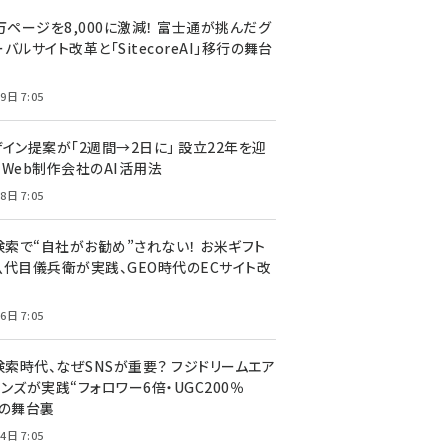
万ページを8,000に激減！ 富士通が挑んだグ
バルサイト改革と「SitecoreAI」移行の舞台
9日 7:05
ザイン提案が「2週間→2日に」 設立22年を迎
るWeb制作会社のAI活用法
8日 7:05
I検索で“自社がお勧め”されない！ お米ギフト
八代目儀兵衛が実践、GEO時代のECサイト改
6日 7:05
検索時代、なぜSNSが重要？ フジドリームエア
ンズが実践“フォロワー6倍・UGC200％
”の舞台裏
4日 7:05