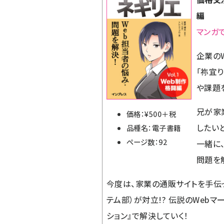
編
マンガ
企業の
「祢宜
や課題
兄が家
価格：¥500＋税
したい
品種名：電子書籍
ページ数：92
一緒に
問題を
今度は、家業の通販サイトを手伝
テム部）が対立!? 伝説のWeb
ション』で解決していく！