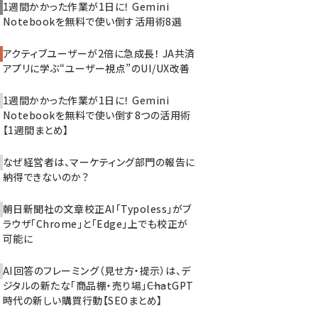
1週間かかった作業が1日に！ Gemini
Notebookを無料で使い倒す活用術8選
アクティブユーザーが2倍に急成長！ JA共済
アプリに学ぶ“ユーザー視点”のUI/UX改善
1週間かかった作業が1日に！ Gemini
Notebookを無料で使い倒す8つの活用術
【1週間まとめ】
なぜ経営者は、マーケティング部門の報告に
納得できないのか？
朝日新聞社の文章校正AI「Typoless」がブ
ラウザ「Chrome」と「Edge」上でも校正が
可能に
AI回答のフレーミング（見せ方・提示）は、デ
ジタルの新たな「商品棚・売り場」――ChatGPT
時代の新しい購買行動【SEOまとめ】