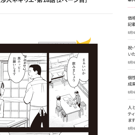
価
記
8月6
祝
いた
8月6
個
成
8月6
人
テ
ま
8月6