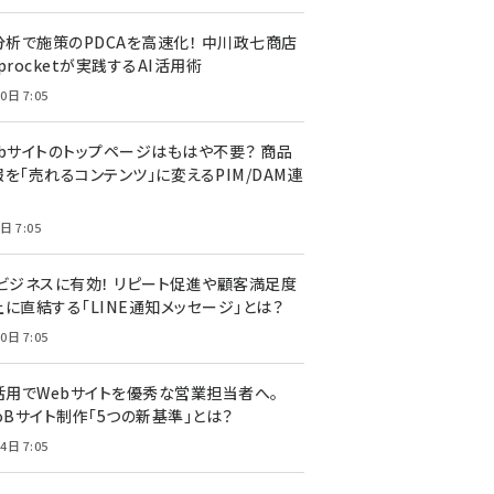
I分析で施策のPDCAを高速化！ 中川政七商店
procketが実践するAI活用術
0日 7:05
ebサイトのトップページはもはや不要？ 商品
を「売れるコンテンツ」に変えるPIM/DAM連
日 7:05
Cビジネスに有効！ リピート促進や顧客満足度
上に直結する「LINE通知メッセージ」とは？
0日 7:05
I活用でWebサイトを優秀な営業担当者へ。
oBサイト制作「5つの新基準」とは？
4日 7:05