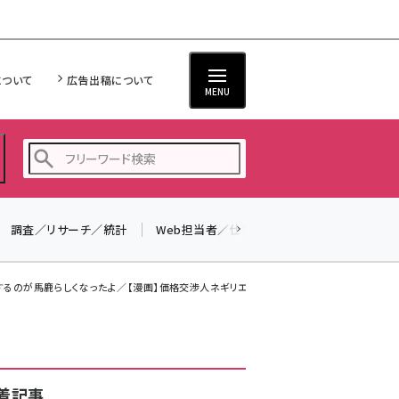
について
広告出稿について
MENU
調査／リサーチ／統計
Web担当者／仕事
法律／標準規格
seo (3524)
ai (2804)
るのが馬鹿らしくなったよ／【漫画】価格交渉人ネギリエ・第...
youtube (2431)
note (2312)
セミナー (2306)
着記事