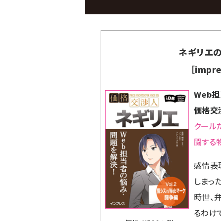
ネギリエの
［impre
Web
価格交渉
クール
闘する
感情表
しまっ
時世、
るわけ