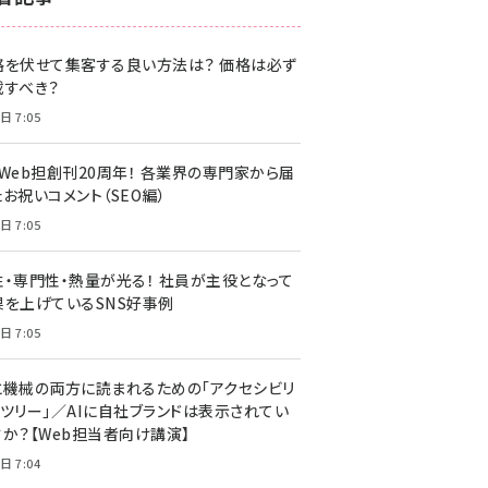
z世代 (1622)
格を伏せて集客する良い方法は？ 価格は必ず
meo (1275)
載すべき？
llmo (1163)
日 7:05
・Web担創刊20周年！ 各業界の専門家から届
お祝いコメント（SEO編）
日 7:05
性・専門性・熱量が光る！ 社員が主役となって
果を上げているSNS好事例
日 7:05
と機械の両方に読まれるための「アクセシビリ
ィツリー」／AIに自社ブランドは表示されてい
すか？【Web担当者向け講演】
日 7:04