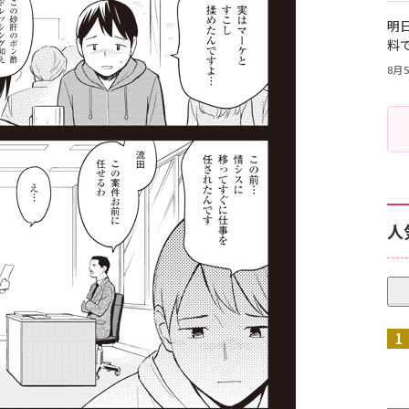
明日
料
8月5
人