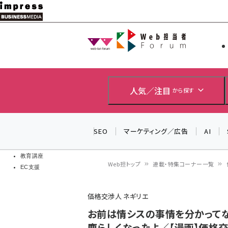
メ
イ
Web担当者
Web担当者
ン
EC担当者
コ
製品導入
ン
企業IT
ソフト開発
テ
人気／注目
から探す
IoT・AI
ン
DCクラウド
研究・調査
ツ
SEO
マーケティング／広告
AI
エネルギー
に
ドローン
移
教育講座
Web担トップ
連載・特集コーナー一覧
EC支援
動
パ
価格交渉人 ネギリエ
ン
お前は情シスの事情を分かってな
く
鹿らしくなったよ／【漫画】価格交