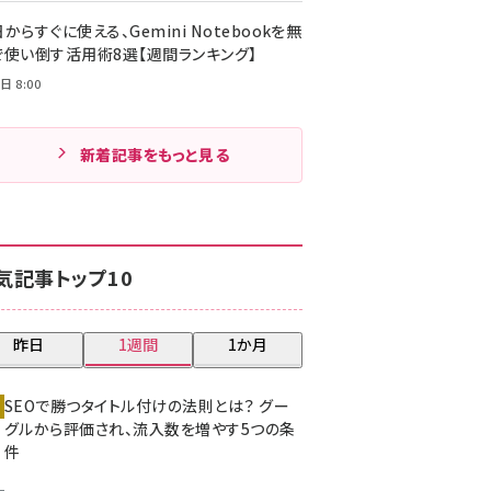
からすぐに使える、Gemini Notebookを無
で使い倒す活用術8選【週間ランキング】
日 8:00
新着記事をもっと見る
気記事トップ10
昨日
1週間
1か月
SEOで勝つタイトル付けの法則とは？ グー
グルから評価され、流入数を増やす5つの条
件