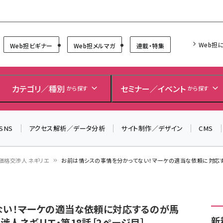
Forum
Web担
Web担ビギナー
Web担メルマガ
連載・特集
カテゴリ／種別
セミナー／イベント
から探す
から探す
SNS
アクセス解析／データ分析
サイト制作／デザイン
CMS
価格交渉人 ネギリエ
お前は情シスの事情を分かってない！――マーケの適当な依頼に対応す
い！――マーケの適当な依頼に対応するのが馬
新
渉人ネギリエ・第18話［2ページ目］