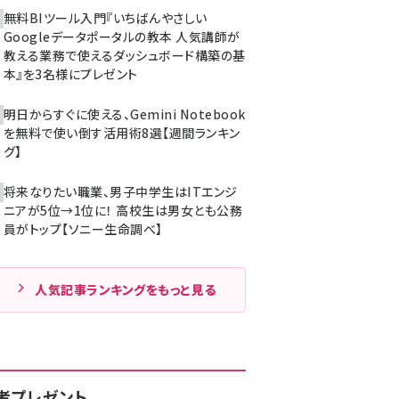
無料BIツール入門『いちばんやさしい
Googleデータポータルの教本 人気講師が
教える業務で使えるダッシュボード構築の基
本』を3名様にプレゼント
明日からすぐに使える、Gemini Notebook
を無料で使い倒す活用術8選【週間ランキン
グ】
将来なりたい職業、男子中学生はITエンジ
ニアが5位→1位に！ 高校生は男女とも公務
員がトップ【ソニー生命調べ】
人気記事ランキングをもっと見る
者プレゼント