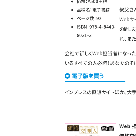
価格：¥500＋税
叔父さ
品種名：電子書籍
ページ数：92
Web
ISBN：978-4-8443-
の間、
8031-3
れ、ま
会社で新しくWeb担当者になった
いるすべての人必読！あなたのそ
インプレスの直販サイト
ほか、大
Web
価格交渉