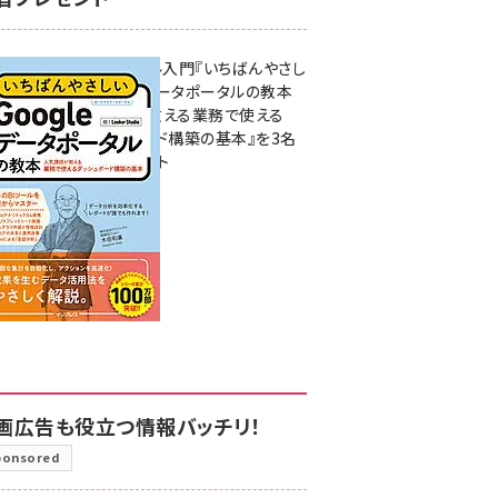
無料BIツール入門『いちばんやさし
いGoogleデータポータルの教本
人気講師が教える業務で使える
ダッシュボード構築の基本』を3名
様にプレゼント
7月31日 10:00
画広告も役立つ情報バッチリ！
ponsored