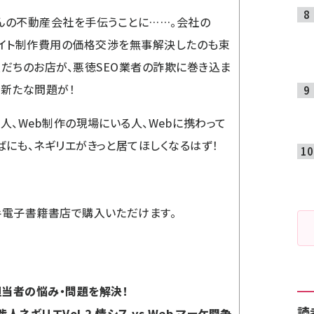
んの不動産会社を手伝うことに……。会社の
サイト制作費用の価格交渉を無事解決したのも束
友だちのお店が、悪徳SEO業者の詐欺に巻き込ま
た新たな問題が！
人、Web制作の現場にいる人、Webに携わって
ばにも、ネギリエがきっと居てほしくなるはず！
手電子書籍書店で購入いただけます。
 担当者の悩み・問題を解決！
読
人ネギリエVol.2 情シス vs Web マーケ闘争