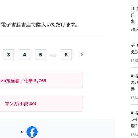
10
ロー
裏
手電子書籍書店で購入いただけます。
7月2
デ
え
…
3
4
5
8
ge
Page
Page
Page
最終ページ
次ページ
7月2
ペー
A
ジ
Web担当者／仕事
5,769
の
送
善
り
7月1
マンガ/小説
401
AI
ライ
増
シェアする
7月1