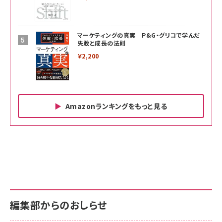
マーケティングの真実 P&G・グリコで学んだ
失敗と成長の法則
￥2,200
Amazonランキングをもっと見る
Amazon ビジネス・経済関連書籍 の売れ筋ランキン
Amazon 家電＆カメラ の売れ筋ランキング
Amazon パソコン・周辺機器 の売れ筋ランキング
グ
更新日時：2026/06/26 19:00
更新日時：2026/06/26 19:00
更新日時：2026/06/26 19:00
anan(アンアン)2026/07/01号 No.2501[魅せる
KIOXIA(キオクシア) 旧東芝メモリ microSD
KIOXIA(キオクシア) 旧東芝メモリ microSD
カラダ2026／宮舘涼太]
128GB UHS-I Class10 (最大読出速度
128GB UHS-I Class10 (最大読出速度
100MB/s) Nintendo Switch動作確認済 国内
100MB/s) Nintendo Switch動作確認済 国内
￥880
サポート正規品 メーカー保証5年 KLMEA128G
サポート正規品 メーカー保証5年 KLMEA128G
￥2,680
￥2,680
編集部からのおしらせ
anan(アンアン)2026/06/24号 No.2500増刊
スペシャルエディション[王道エンタメの矜持／
NIMASO ガラスフィルム iPhone 17 用 保護フィ
Amazon eギフトカード - Amazonロゴ - クラ