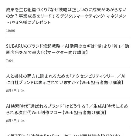
BTS]
ルム 強化ガラス 耐衝撃 高透過率 指紋防止 貼りや
シック
すい ガイド枠付き いPhone17 (6.3インチ) 対応
成果を生む組織づくり『なぜ戦略は正しいのに成果があがらない
￥1,100
￥5,000
2枚セット DSP25F1698
のか？ 事業成長をリードするデジタルマーケティング・マネジメン
￥1,599
ト』を3名様にプレゼント
anan(アンアン)2026/07/08号 No.2502[2026
Anker PowerLine III Flow USB-C & USB-C
年後半、あなたの恋と運命／山田涼介]
【New】Amazon Fire TV Stick HD | 手軽にスト
ケーブル Anker絡まないケーブル 240W 結束バン
10:00
リーミングをはじめよう | ストリーミングメディアプ
ド付き USB PD対応 シリコン素材採用 iPhone
￥880
レイヤー
17 / 16 / 15 / Galaxy iPad Pro MacBook
￥1,890
Pro/Air 各種対応 (1.8m ミッドナイトブラック)
SUBARUのブランド想起戦略／AI活用のカギは「量」より「質」／動
￥6,980
画広告をAIで最大化【マーケター向け講演】
ママ投資家が育休中に１億貯めた株式投資
アサヒ飲料 モンスター エナジー 355ml×24本
￥1,870
7:04
Anker Soundcore P31i (Bluetooth 6.1) 【完
￥4,192
全ワイヤレスイヤホン/アクティブノイズキャンセリ
ング/マルチポイント接続 / 最大50時間再生 / PSE
人と機械の両方に読まれるための「アクセシビリティツリー」／AI
組織の成果を最大化する ルールのデザイン
技術基準適合】ブラック
￥5,990
サッポロ 生ビール 黒ラベル 350ml 缶 24本 ビー
に自社ブランドは表示されていますか？【Web担当者向け講演】
￥1,980
ル ケース買い【6/30応募〆切! 黒ラベルビヤセラー
8月6日 7:04
キャンペーン】
Anker PowerLine III Flow USB-C & USB-C
ケーブル Anker絡まないケーブル 240W 結束バン
￥4,857
ド付き USB PD対応 シリコン素材採用 iPhone
AI検索時代“選ばれるブランド”はどう作る？／生成AI時代に求め
Amazonランキングをもっと見る
17 / 16 / 15 / Galaxy iPad Pro MacBook
￥1,890
られる次世代Web制作フロー【Web担当者向け講演】
Pro/Air 各種対応 (1.8m ミッドナイトブラック)
Amazonランキングをもっと見る
8月5日 7:04
Amazonランキングをもっと見る
＜第3回＞AI時代のBtoBマーケティング実践講座【9/29（火）・