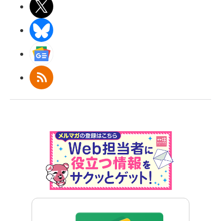
X(エックス)
BlueSky
Googleニュース
RSS