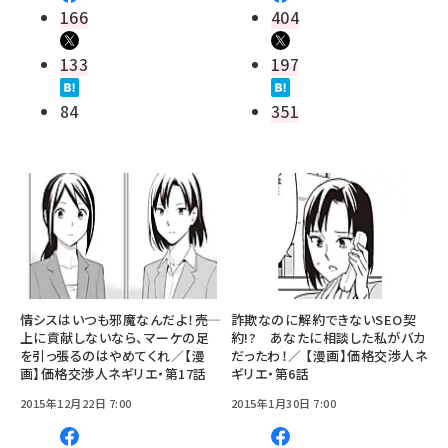
166
404
133
197
84
351
情シスはいつも邪魔なんだよ！――売
詐欺なのに解約できないSEO契
上に貢献しないなら、マーケの足
約!? あなたに相談した私がバカ
を引っ張るのはやめてくれ／【漫
だったわ！／ 【漫画】価格交渉人ネ
画】価格交渉人ネギリエ・第17話
ギリエ・第6話
2015年12月22日 7:00
2015年1月30日 7:00