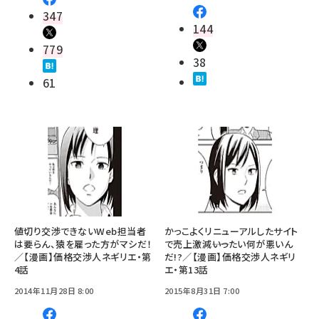
347
144
779
38
61
値切り交渉できないWeb担当者
かっこよくリニューアルしたサイト
は要らん、猿を雇った方がマシだ！
で売上激減――いったい何が悪いん
／【漫画】価格交渉人ネギリエ・第
だ!?／【漫画】価格交渉人ネギリ
4話
エ・第13話
2014年11月28日 8:00
2015年8月31日 7:00