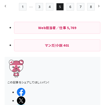
…
1
3
4
5
6
7
8
前ページ
先頭ページ
Page
Page
Page
Page
Page
最終ペー
次
ペー
ジ
Web担当者／仕事
5,769
送
り
マンガ/小説
401
この記事をシェアしてほしいパン！
シェアする
ポストする