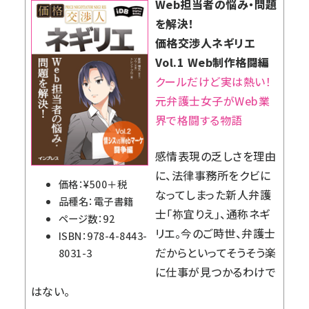
Web担当者の悩み・問題
を解決！
価格交渉人ネギリエ
Vol.1 Web制作格闘編
クールだけど実は熱い！
元弁護士女子がWeb業
界で格闘する物語
感情表現の乏しさを理由
に、法律事務所をクビに
価格：¥500＋税
なってしまった新人弁護
品種名：電子書籍
士「祢宜りえ」、通称ネギ
ページ数：92
リエ。今のご時世、弁護士
ISBN：978-4-8443-
だからといってそうそう楽
8031-3
に仕事が見つかるわけで
はない。