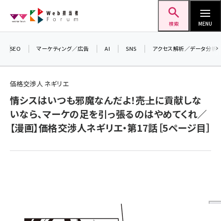
メ
Web担当者Forum
イ
検索
MENU
ン
コ
SEO
マーケティング／広告
AI
SNS
アクセス解析／データ分析
＼ 
ン
7月
テ
価格交渉人 ネギリエ
差し
ン
情シスはいつも邪魔なんだよ！――売上に貢献しな
▼ア
ツ
seo (3523)
いなら、マーケの足を引っ張るのはやめてくれ／
に
【漫画】価格交渉人ネギリエ・第17話［5ページ目］
ai (2804)
移
動
youtube (2429)
note (2312)
セミナー (2303)
z世代 (1622)
meo (1275)