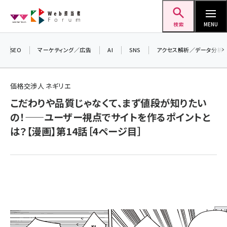
メ
Web担当者Forum
イ
検索
MENU
ン
コ
SEO
マーケティング／広告
AI
SNS
アクセス解析／データ分析
＼ 
ン
生成
テ
るセ
価格交渉人 ネギリエ
ン
202
こだわりや品質じゃなくて、まず値段が知りたい
ツ
seo (3536)
▼申
の！――ユーザー視点でサイトを作るポイントと
に
は？【漫画】第14話［4ページ目］
ai (2818)
移
動
youtube (2444)
note (2320)
セミナー (2313)
z世代 (1629)
meo (1279)