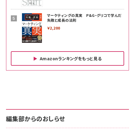
マーケティングの真実 P&G・グリコで学んだ
失敗と成長の法則
￥2,200
Amazonランキングをもっと見る
Amazon ビジネス・経済関連書籍 の売れ筋ランキン
Amazon 家電＆カメラ の売れ筋ランキング
Amazon パソコン・周辺機器 の売れ筋ランキング
グ
更新日時：2026/06/26 19:00
更新日時：2026/06/26 19:00
更新日時：2026/06/26 19:00
anan(アンアン)2026/07/01号 No.2501[魅せる
KIOXIA(キオクシア) 旧東芝メモリ microSD
KIOXIA(キオクシア) 旧東芝メモリ microSD
カラダ2026／宮舘涼太]
128GB UHS-I Class10 (最大読出速度
128GB UHS-I Class10 (最大読出速度
100MB/s) Nintendo Switch動作確認済 国内
100MB/s) Nintendo Switch動作確認済 国内
￥880
サポート正規品 メーカー保証5年 KLMEA128G
サポート正規品 メーカー保証5年 KLMEA128G
￥2,680
￥2,680
編集部からのおしらせ
anan(アンアン)2026/06/24号 No.2500増刊
スペシャルエディション[王道エンタメの矜持／
NIMASO ガラスフィルム iPhone 17 用 保護フィ
Amazon eギフトカード - Amazonロゴ - クラ
BTS]
ルム 強化ガラス 耐衝撃 高透過率 指紋防止 貼りや
シック