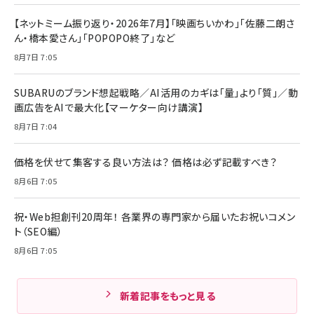
【ネットミーム振り返り・2026年7月】「映画ちいかわ」「佐藤二朗さ
ん・橋本愛さん」「POPOPO終了」など
8月7日 7:05
SUBARUのブランド想起戦略／AI活用のカギは「量」より「質」／動
画広告をAIで最大化【マーケター向け講演】
8月7日 7:04
価格を伏せて集客する良い方法は？ 価格は必ず記載すべき？
8月6日 7:05
祝・Web担創刊20周年！ 各業界の専門家から届いたお祝いコメン
ト（SEO編）
8月6日 7:05
新着記事をもっと見る