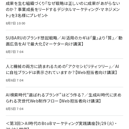
すい ガイド枠付き いPhone17 (6.3インチ) 対応
成果を生む組織づくり『なぜ戦略は正しいのに成果があがらない
￥1,100
￥5,000
2枚セット DSP25F1698
のか？ 事業成長をリードするデジタルマーケティング・マネジメン
￥1,599
ト』を3名様にプレゼント
anan(アンアン)2026/07/08号 No.2502[2026
Anker PowerLine III Flow USB-C & USB-C
年後半、あなたの恋と運命／山田涼介]
【New】Amazon Fire TV Stick HD | 手軽にスト
ケーブル Anker絡まないケーブル 240W 結束バン
8月7日 10:00
リーミングをはじめよう | ストリーミングメディアプ
ド付き USB PD対応 シリコン素材採用 iPhone
￥880
レイヤー
17 / 16 / 15 / Galaxy iPad Pro MacBook
￥1,890
Pro/Air 各種対応 (1.8m ミッドナイトブラック)
SUBARUのブランド想起戦略／AI活用のカギは「量」より「質」／動
￥6,980
画広告をAIで最大化【マーケター向け講演】
ママ投資家が育休中に１億貯めた株式投資
アサヒ飲料 モンスター エナジー 355ml×24本
￥1,870
8月7日 7:04
Anker Soundcore P31i (Bluetooth 6.1) 【完
￥4,192
全ワイヤレスイヤホン/アクティブノイズキャンセリ
ング/マルチポイント接続 / 最大50時間再生 / PSE
人と機械の両方に読まれるための「アクセシビリティツリー」／AI
組織の成果を最大化する ルールのデザイン
技術基準適合】ブラック
￥5,990
サッポロ 生ビール 黒ラベル 350ml 缶 24本 ビー
に自社ブランドは表示されていますか？【Web担当者向け講演】
￥1,980
ル ケース買い【6/30応募〆切! 黒ラベルビヤセラー
8月6日 7:04
キャンペーン】
Anker PowerLine III Flow USB-C & USB-C
ケーブル Anker絡まないケーブル 240W 結束バン
￥4,857
ド付き USB PD対応 シリコン素材採用 iPhone
AI検索時代“選ばれるブランド”はどう作る？／生成AI時代に求め
Amazonランキングをもっと見る
17 / 16 / 15 / Galaxy iPad Pro MacBook
￥1,890
られる次世代Web制作フロー【Web担当者向け講演】
Pro/Air 各種対応 (1.8m ミッドナイトブラック)
Amazonランキングをもっと見る
8月5日 7:04
Amazonランキングをもっと見る
＜第3回＞AI時代のBtoBマーケティング実践講座【9/29（火）・