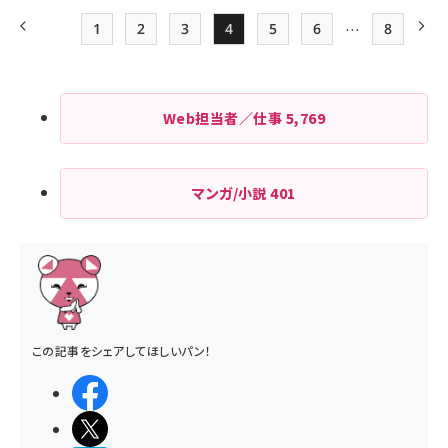
…
1
2
3
4
5
6
8
前ページ
先頭ページ
Page
Page
Page
Page
Page
最終ペー
次
ペー
ジ
Web担当者／仕事
5,769
送
り
マンガ/小説
401
この記事をシェアしてほしいパン！
シェアする
ポストする