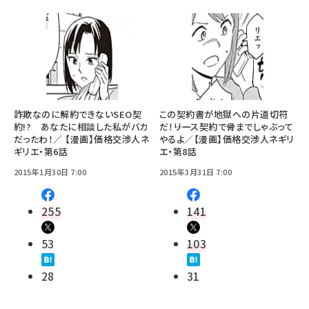
詐欺なのに解約できないSEO契
この契約書が地獄への片道切符
約!? あなたに相談した私がバカ
だ！――リース契約で骨までしゃぶって
だったわ！／ 【漫画】価格交渉人ネ
やるよ／【漫画】価格交渉人ネギリ
ギリエ・第6話
エ・第8話
2015年1月30日 7:00
2015年3月31日 7:00
255
141
53
103
28
31