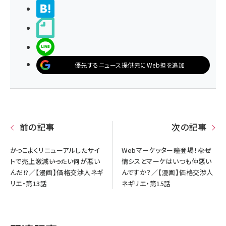
>ブクマする
noteで書く
LINEで送る
優先するニュース提供元にWeb担を追加
前の記事
次の記事
かっこよくリニューアルしたサイ
Webマーケッター瞳登場！――なぜ
トで売上激減――いったい何が悪い
情シスとマーケはいつも仲悪い
んだ!?／【漫画】価格交渉人ネギ
んですか？／【漫画】価格交渉人
リエ・第13話
ネギリエ・第15話