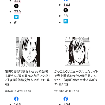
347
144
779
38
61
値切り交渉できないWeb担当者
かっこよくリニューアルしたサイト
は要らん、猿を雇った方がマシだ！
で売上激減――いったい何が悪いん
／【漫画】価格交渉人ネギリエ・第
だ!?／【漫画】価格交渉人ネギリ
4話
エ・第13話
2014年11月28日 8:00
2015年8月31日 7:00
166
404