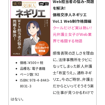
Web担当者の悩み・問題
を解決！
価格交渉人ネギリエ
Vol.1 Web制作格闘編
クールだけど実は熱い！
元弁護士女子がWeb業
界で格闘する物語
感情表現の乏しさを理由
に、法律事務所をクビに
価格：¥500＋税
なってしまった新人弁護
品種名：電子書籍
士「祢宜りえ」、通称ネギ
ページ数：92
リエ。今のご時世、弁護士
ISBN：978-4-8443-
だからといってそうそう楽
8031-3
に仕事が見つかるわけで
はない。