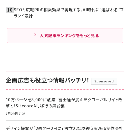
SEOと広報PRの相乗効果で実現する、AI時代に“選ばれる”ブ
ランド設計
人気記事ランキングをもっと見る
企画広告も役立つ情報バッチリ！
Sponsored
10万ページを8,000に激減！ 富士通が挑んだグローバルサイト改
革と「SitecoreAI」移行の舞台裏
7月29日 7:05
デザイン提案が「2週間→2日に」 設立22年を迎えるWeb制作会社