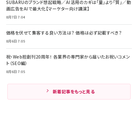
SUBARUのブランド想起戦略／AI活用のカギは「量」より「質」／動
画広告をAIで最大化【マーケター向け講演】
8月7日 7:04
価格を伏せて集客する良い方法は？ 価格は必ず記載すべき？
8月6日 7:05
祝・Web担創刊20周年！ 各業界の専門家から届いたお祝いコメン
ト（SEO編）
8月6日 7:05
新着記事をもっと見る