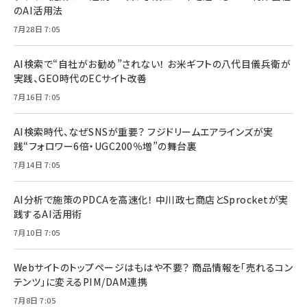
のAI活用法
7月28日 7:05
AI検索で“自社がお勧め”されない！ お米ギフトの八代目儀兵衛が
実践、GEO時代のECサイト改善
7月16日 7:05
AI検索時代、なぜSNSが重要？ フジドリームエアラインズが実
践“フォロワー6倍・UGC200％増”の舞台裏
7月14日 7:05
AI分析で施策のPDCAを高速化！ 中川政七商店とSprocketが実
践するAI活用術
7月10日 7:05
Webサイトのトップページはもはや不要？ 商品情報を「売れるコン
テンツ」に変えるPIM/DAM連携
7月8日 7:05