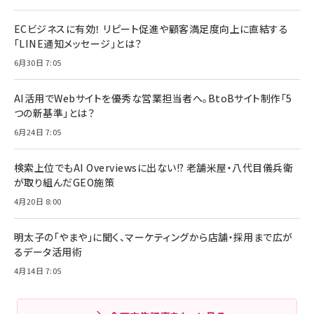
ECビジネスに有効！ リピート促進や顧客満足度向上に直結する
「LINE通知メッセージ」とは？
6月30日 7:05
AI活用でWebサイトを優秀な営業担当者へ。BtoBサイト制作「5
つの新基準」とは？
6月24日 7:05
検索上位でもAI Overviewsに出ない!? 老舗米屋・八代目儀兵衛
が取り組んだGEO施策
4月20日 8:00
明太子の「やまや」に聞く、マーケティングから店舗・採用まで広が
るデータ活用術
4月14日 7:05