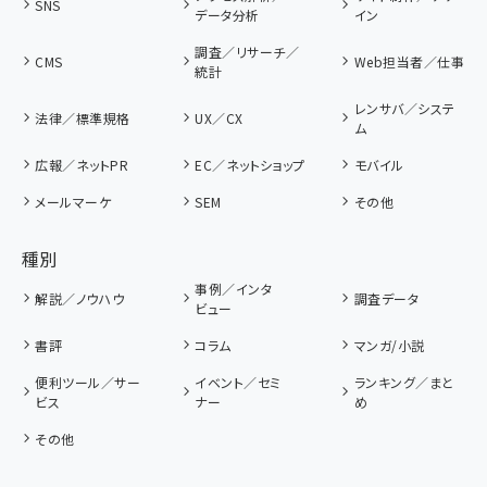
SNS
データ分析
イン
調査／リサーチ／
CMS
Web担当者／仕事
統計
レンサバ／システ
法律／標準規格
UX／CX
ム
広報／ネットPR
EC／ネットショップ
モバイル
メールマーケ
SEM
その他
種別
事例／インタ
解説／ノウハウ
調査データ
ビュー
書評
コラム
マンガ/小説
便利ツール／サー
イベント／セミ
ランキング／まと
ビス
ナー
め
その他