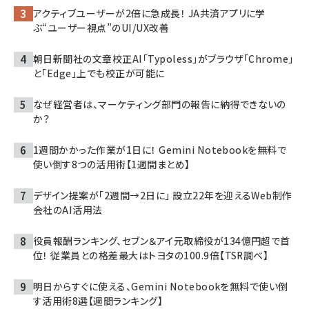
アクティブユーザーが2倍に急成長！ JA共済アプリに学
ぶ“ユーザー視点”のUI/UX改善
朝日新聞社の文章校正AI「Typoless」がブラウザ「Chrome」
と「Edge」上でも校正が可能に
なぜ経営者は、マーケティング部門の報告に納得できないの
か？
1週間かかった作業が1日に！ Gemini Notebookを無料で
使い倒す8つの活用術【1週間まとめ】
デザイン提案が「2週間→2日に」 設立22年を迎えるWeb制作
会社のAI活用法
役員報酬ランキング、セブン＆アイ元取締役が134億円超で首
位！ 従業員との格差最大はトヨタの100.9倍【TSR調べ】
明日からすぐに使える、Gemini Notebookを無料で使い倒
す活用術8選【週間ランキング】