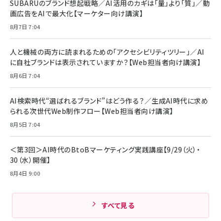
SUBARUのブランド想起戦略／AI活用のカギは「量」より「質」／動
画広告をAIで最大化【マーケター向け講演】
8月7日 7:04
人と機械の両方に読まれるための「アクセシビリティツリー」／AI
に自社ブランドは表示されていますか？【Web担当者向け講演】
8月6日 7:04
AI検索時代“選ばれるブランド”はどう作る？／生成AI時代に求め
られる次世代Web制作フロー【Web担当者向け講演】
8月5日 7:04
＜第3回＞AI時代のBtoBマーケティング実践講座【9/29（火）・
30（水）開催】
8月4日 9:00
すべて見る