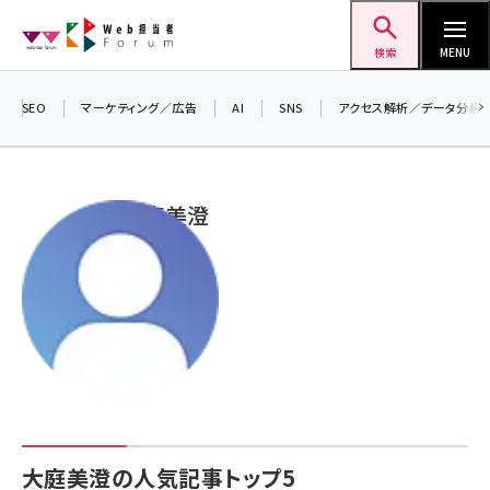
メ
Web担当者Forum
イ
検索
MENU
ン
＼ 8月27日開催、申し込み受付中！ ／
コ
SEO
マーケティング／広告
AI
SNS
アクセス解析／データ分析
生成AIをマーケティング等に活用するための
ン
考え方を学べるセミナーイベント「生成AI ×
テ
マーケティング フォーラム 2026」開催！
ン
大庭美澄
▼申し込みはこちらから▼
ツ
seo (3538)
に
ai (2820)
移
動
youtube (2444)
note (2322)
セミナー (2315)
z世代 (1629)
大庭美澄の人気記事トップ5
meo (1281)