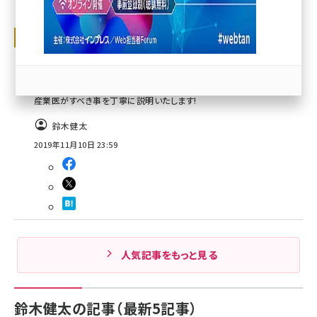
llmo (1163)
社員の離職STOP！！〜女医産業医が語
る休職前のケアで、離職率を半減する方
法～
離職に悩む人事担当者の方必見!離職を未然に防ぐために、人事・上司・
産業医がすべき事を丁寧に説明いたします!
鈴木健太
2019年11月10日 23:59
人気記事をもっと見る
鈴木健太の記事（最新5記事）