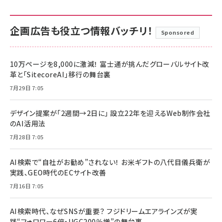
企画広告も役立つ情報バッチリ！
Sponsored
10万ページを8,000に激減！ 富士通が挑んだグローバルサイト改
革と「SitecoreAI」移行の舞台裏
7月29日 7:05
デザイン提案が「2週間→2日に」 設立22年を迎えるWeb制作会社
のAI活用法
7月28日 7:05
AI検索で“自社がお勧め”されない！ お米ギフトの八代目儀兵衛が
実践、GEO時代のECサイト改善
7月16日 7:05
AI検索時代、なぜSNSが重要？ フジドリームエアラインズが実
践“フォロワー6倍・UGC200％増”の舞台裏