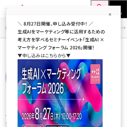
メ
Web担当者Forum
イ
検索
MENU
ン
＼ 8月27日開催、申し込み受付中！ ／
コ
SEO
マーケティング／広告
AI
SNS
アクセス解析／データ分析
生成AIをマーケティング等に活用するための
ン
考え方を学べるセミナーイベント「生成AI ×
テ
マーケティング フォーラム 2026」開催！
ン
鈴木健太
▼申し込みはこちらから▼
ツ
seo (3526)
に
ai (2807)
移
動
youtube (2434)
note (2312)
セミナー (2307)
z世代 (1622)
鈴木健太の人気記事トップ5
meo (1275)