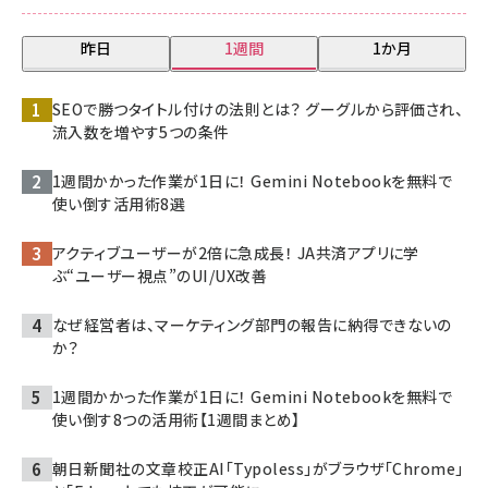
昨日
1週間
1か月
SEOで勝つタイトル付けの法則とは？ グーグルから評価され、
流入数を増やす5つの条件
1週間かかった作業が1日に！ Gemini Notebookを無料で
使い倒す活用術8選
アクティブユーザーが2倍に急成長！ JA共済アプリに学
ぶ“ユーザー視点”のUI/UX改善
なぜ経営者は、マーケティング部門の報告に納得できないの
か？
1週間かかった作業が1日に！ Gemini Notebookを無料で
使い倒す8つの活用術【1週間まとめ】
朝日新聞社の文章校正AI「Typoless」がブラウザ「Chrome」