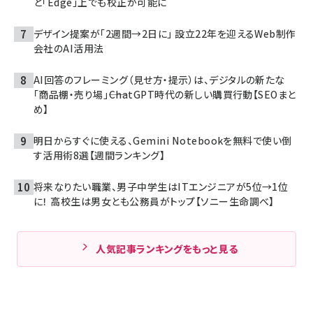
と「Edge」上でも校正が可能に
デザイン提案が「2週間→2日に」 設立22年を迎えるWeb制作
会社のAI活用法
AI回答のフレーミング（見せ方・提示）は、デジタルの新たな
「商品棚・売り場」――ChatGPT時代の新しい購買行動【SEOまと
め】
明日からすぐに使える、Gemini Notebookを無料で使い倒
す活用術8選【週間ランキング】
将来なりたい職業、男子中学生はITエンジニアが5位→1位
に！ 高校生は男女とも公務員がトップ【ソニー生命調べ】
人気記事ランキングをもっと見る