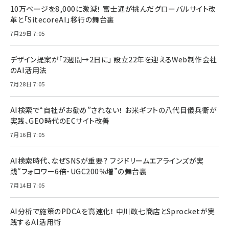
10万ページを8,000に激減！ 富士通が挑んだグローバルサイト改
革と「SitecoreAI」移行の舞台裏
7月29日 7:05
デザイン提案が「2週間→2日に」 設立22年を迎えるWeb制作会社
のAI活用法
7月28日 7:05
AI検索で“自社がお勧め”されない！ お米ギフトの八代目儀兵衛が
実践、GEO時代のECサイト改善
7月16日 7:05
AI検索時代、なぜSNSが重要？ フジドリームエアラインズが実
践“フォロワー6倍・UGC200％増”の舞台裏
7月14日 7:05
AI分析で施策のPDCAを高速化！ 中川政七商店とSprocketが実
践するAI活用術