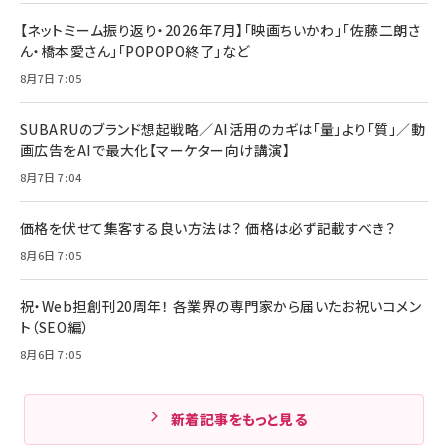
【ネットミーム振り返り・2026年7月】「映画ちいかわ」「佐藤二朗さ
ん・橋本愛さん」「POPOPO終了」など
8月7日 7:05
SUBARUのブランド想起戦略／AI活用のカギは「量」より「質」／動
画広告をAIで最大化【マーケター向け講演】
8月7日 7:04
価格を伏せて集客する良い方法は？ 価格は必ず記載すべき？
8月6日 7:05
祝・Web担創刊20周年！ 各業界の専門家から届いたお祝いコメン
ト（SEO編）
8月6日 7:05
新着記事をもっと見る