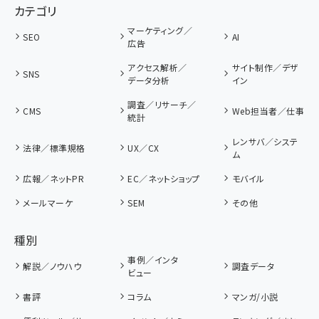
カテゴリ
マーケティング／
SEO
AI
広告
アクセス解析／
サイト制作／デザ
SNS
データ分析
イン
調査／リサーチ／
CMS
Web担当者／仕事
統計
レンサバ／システ
法律／標準規格
UX／CX
ム
広報／ネットPR
EC／ネットショップ
モバイル
メールマーケ
SEM
その他
種別
事例／インタ
解説／ノウハウ
調査データ
ビュー
書評
コラム
マンガ/小説