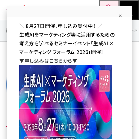
メ
Web担当者Forum
イ
検索
MENU
ン
＼ 8月27日開催、申し込み受付中！ ／
コ
SEO
マーケティング／広告
AI
SNS
アクセス解析／データ分析
生成AIをマーケティング等に活用するための
ン
考え方を学べるセミナーイベント「生成AI ×
テ
マーケティング フォーラム 2026」開催！
ン
iidaco1111
▼申し込みはこちらから▼
ツ
seo (3532)
に
ai (2814)
移
動
youtube (2441)
note (2317)
セミナー (2310)
z世代 (1623)
iidaco1111の人気記事トップ5
meo (1277)