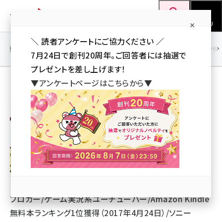
メ
Web担当者Forum
イ
検索
MENU
ン
＼ 読者アンケートにご協力ください ／
コ
SEO
マーケティング／広告
AI
SNS
アクセス解析／データ分析
7月24日で創刊20周年。ご回答者には抽選で
ン
プレゼントを差し上げます！
テ
▼アンケートページはこちらから▼
ン
カグア！
ツ
seo (3524)
に
ai (2804)
移
動
youtube (2431)
note (2312)
セミナー (2306)
ブロガー/ゲーム実況系ユーチューバー/Amazon Kindle
z世代 (1622)
無料本ランキング1位獲得（2017年4月24日）/ソニー
meo (1275)