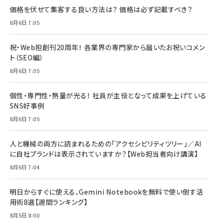
価格を伏せて集客する良い方法は？ 価格は必ず記載すべき？
8月6日 7:05
祝・Web担創刊20周年！ 各業界の専門家から届いたお祝いコメン
ト（SEO編）
8月6日 7:05
個性・専門性・熱量が光る！ 社員が主役となって成果を上げている
SNS好事例
8月6日 7:05
人と機械の両方に読まれるための「アクセシビリティツリー」／AI
に自社ブランドは表示されていますか？【Web担当者向け講演】
8月6日 7:04
明日からすぐに使える、Gemini Notebookを無料で使い倒す活
用術8選【週間ランキング】
8月5日 8:00