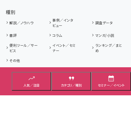
種別
事例／インタ
解説／ノウハウ
調査データ
ビュー
書評
コラム
マンガ/小説
便利ツール／サー
イベント／セミ
ランキング／まと
ビス
ナー
め
その他
タイプ
解説記事
ニュース記事
プレゼント／応募
人気／注目
カテゴリ／種別
セミナー／イベント
用語集