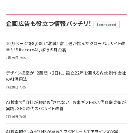
企画広告も役立つ情報バッチリ！
Sponsored
10万ページを8,000に激減！ 富士通が挑んだグローバルサイト改
革と「SitecoreAI」移行の舞台裏
7月29日 7:05
デザイン提案が「2週間→2日に」 設立22年を迎えるWeb制作会社
のAI活用法
7月28日 7:05
AI検索で“自社がお勧め”されない！ お米ギフトの八代目儀兵衛が
実践、GEO時代のECサイト改善
7月16日 7:05
AI検索時代、なぜSNSが重要？ フジドリームエアラインズが実