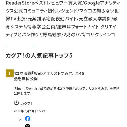
ReaderStoreベストレビュワー賞入賞/Googleアナリティ
クス公式コミュニティ初代レジェンド/マツコの知らない世
llmo (1163)
界TV出演/元某猫系宅配夜勤バイト/元立教大学講師/教
育システム情報学会会員/趣味はフォートナイト クリエイ
ティブとパン作りと野鳥観察/2児のパパ/コザクラインコ
カグア！の人気記事トップ5
4コマ漫画「Webアナリストすみれ」全46
話を無料公開
iPhoneやAndroidで読める4コマ漫画「Webアナリストすみれ」を無料
公開します。
カグア！
2012年7月23日 15:22