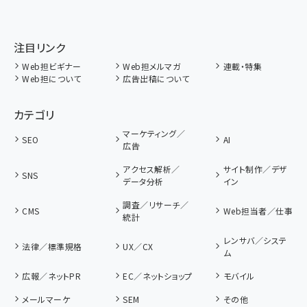
注目リンク
Web担ビギナー
Web担メルマガ
連載・特集
Web担について
広告出稿について
カテゴリ
マーケティング／
SEO
AI
広告
アクセス解析／
サイト制作／デザ
SNS
データ分析
イン
調査／リサーチ／
CMS
Web担当者／仕事
統計
レンサバ／システ
法律／標準規格
UX／CX
ム
広報／ネットPR
EC／ネットショップ
モバイル
メールマーケ
SEM
その他