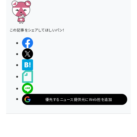
この記事をシェアしてほしいパン！
シェアする
ポストする
>ブクマする
noteで書く
LINEで送る
優先するニュース提供元にWeb担を追加