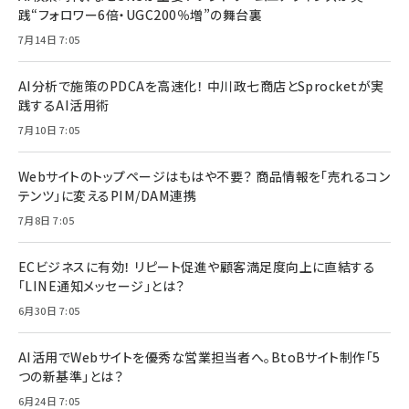
践“フォロワー6倍・UGC200％増”の舞台裏
7月14日 7:05
AI分析で施策のPDCAを高速化！ 中川政七商店とSprocketが実
践するAI活用術
7月10日 7:05
Webサイトのトップページはもはや不要？ 商品情報を「売れるコン
テンツ」に変えるPIM/DAM連携
7月8日 7:05
ECビジネスに有効！ リピート促進や顧客満足度向上に直結する
「LINE通知メッセージ」とは？
6月30日 7:05
AI活用でWebサイトを優秀な営業担当者へ。BtoBサイト制作「5
つの新基準」とは？
6月24日 7:05