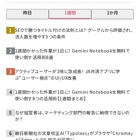
昨日
1週間
1か月
SEOで勝つタイトル付けの法則とは？ グーグルから評価され、
流入数を増やす5つの条件
1週間かかった作業が1日に！ Gemini Notebookを無料で
使い倒す活用術8選
アクティブユーザーが2倍に急成長！ JA共済アプリに学
ぶ“ユーザー視点”のUI/UX改善
1週間かかった作業が1日に！ Gemini Notebookを無料で
使い倒す8つの活用術【1週間まとめ】
なぜ経営者は、マーケティング部門の報告に納得できないの
か？
朝日新聞社の文章校正AI「Typoless」がブラウザ「Chrome」
と「Edge」上でも校正が可能に