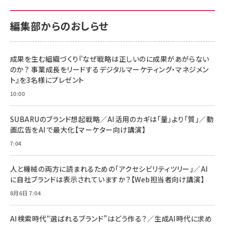
編集部からのおしらせ
成果を生む組織づくり『なぜ戦略は正しいのに成果があがらない
のか？ 事業成長をリードするデジタルマーケティング・マネジメン
ト』を3名様にプレゼント
10:00
SUBARUのブランド想起戦略／AI活用のカギは「量」より「質」／動
画広告をAIで最大化【マーケター向け講演】
7:04
人と機械の両方に読まれるための「アクセシビリティツリー」／AI
に自社ブランドは表示されていますか？【Web担当者向け講演】
8月6日 7:04
AI検索時代“選ばれるブランド”はどう作る？／生成AI時代に求め