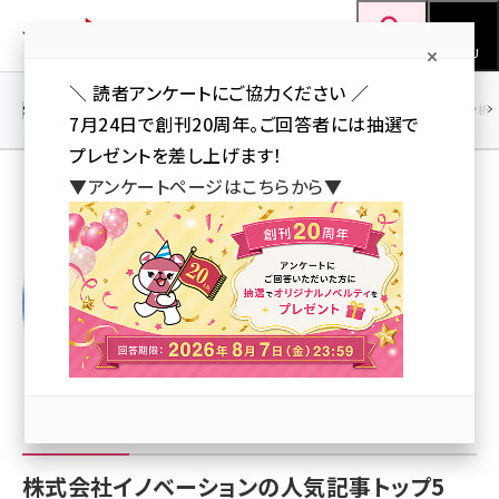
メ
Web担当者Forum
イ
検索
MENU
ン
＼ 読者アンケートにご協力ください ／
コ
SEO
マーケティング／広告
AI
SNS
アクセス解析／データ分析
7月24日で創刊20周年。ご回答者には抽選で
ン
プレゼントを差し上げます！
テ
▼アンケートページはこちらから▼
ン
株式会社イノベーション
ツ
seo (3523)
に
ai (2804)
移
動
youtube (2429)
note (2312)
セミナー (2303)
z世代 (1622)
株式会社イノベーションの人気記事トップ5
meo (1275)