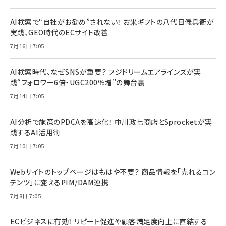
AI検索で“自社がお勧め”されない！ お米ギフトの八代目儀兵衛が
実践、GEO時代のECサイト改善
7月16日 7:05
AI検索時代、なぜSNSが重要？ フジドリームエアラインズが実
践“フォロワー6倍・UGC200％増”の舞台裏
7月14日 7:05
AI分析で施策のPDCAを高速化！ 中川政七商店とSprocketが実
践するAI活用術
7月10日 7:05
Webサイトのトップページはもはや不要？ 商品情報を「売れるコン
テンツ」に変えるPIM/DAM連携
7月8日 7:05
ECビジネスに有効！ リピート促進や顧客満足度向上に直結する