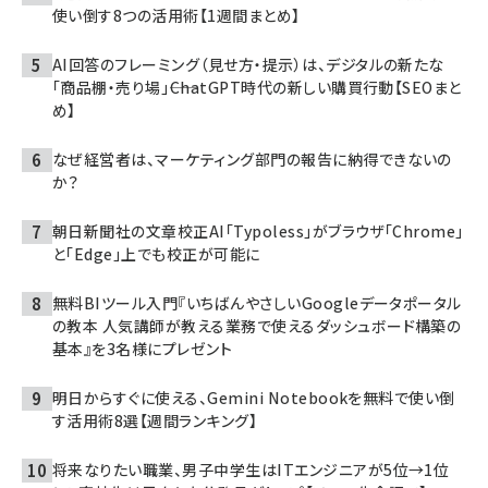
使い倒す8つの活用術【1週間まとめ】
AI回答のフレーミング（見せ方・提示）は、デジタルの新たな
「商品棚・売り場」――ChatGPT時代の新しい購買行動【SEOまと
め】
なぜ経営者は、マーケティング部門の報告に納得できないの
か？
朝日新聞社の文章校正AI「Typoless」がブラウザ「Chrome」
と「Edge」上でも校正が可能に
無料BIツール入門『いちばんやさしいGoogleデータポータル
の教本 人気講師が教える業務で使えるダッシュボード構築の
基本』を3名様にプレゼント
明日からすぐに使える、Gemini Notebookを無料で使い倒
す活用術8選【週間ランキング】
将来なりたい職業、男子中学生はITエンジニアが5位→1位