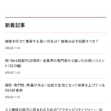
新着記事
価格を伏せて集客する良い方法は？ 価格は必ず記載すべき？
8月6日 7:05
祝・Web担創刊20周年！ 各業界の専門家から届いたお祝いコメン
ト（SEO編）
8月6日 7:05
個性・専門性・熱量が光る！ 社員が主役となって成果を上げている
SNS好事例
8月6日 7:05
人と機械の両方に読まれるための「アクセシビリティツリー」／AI