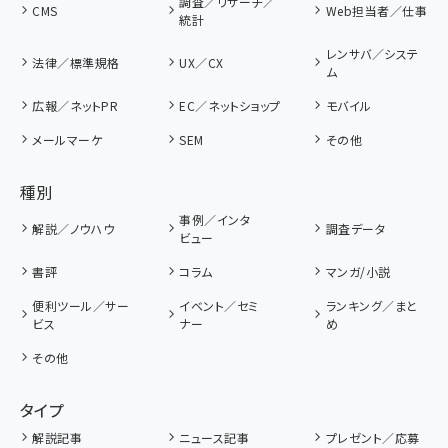
調査／リサーチ／
CMS
Web担当者／仕事
統計
レンサバ／システ
法律／標準規格
UX／CX
ム
広報／ネットPR
EC／ネットショップ
モバイル
メールマーケ
SEM
その他
種別
事例／インタ
解説／ノウハウ
調査データ
ビュー
書評
コラム
マンガ/小説
便利ツール／サー
イベント／セミ
ランキング／まと
ビス
ナー
め
その他
タイプ
解説記事
ニュース記事
プレゼント／応募