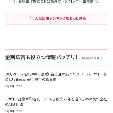
に！ 高校生は男女とも公務員がトップ【ソニー生命調べ】
人気記事ランキングをもっと見る
企画広告も役立つ情報バッチリ！
Sponsored
10万ページを8,000に激減！ 富士通が挑んだグローバルサイト改
革と「SitecoreAI」移行の舞台裏
7月29日 7:05
デザイン提案が「2週間→2日に」 設立22年を迎えるWeb制作会社
のAI活用法
7月28日 7:05