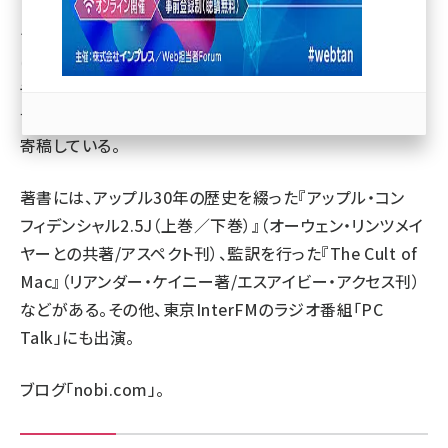
ITジャーナリスト。ブログやSNS、インターネットビジネス、
ケータイ関連の記事を、経済誌や新聞、コンピュータ雑誌
llmo (1163)
に執筆している。特にアップルの製品やビジネス、カル
チャーを長年取材し続けており、Mac関連は日本のみなら
ず英米、フランス、韓国、ドイツなど海外の媒体にも数多く
寄稿している。
著書には、アップル30年の歴史を綴った『アップル・コン
フィデンシャル2.5J（上巻／下巻）』（オーウェン・リンツメイ
ヤーとの共著/アスペクト刊）、監訳を行った『The Cult of
Mac』（リアンダー・ケイニー著/エスアイビー・アクセス刊）
などがある。その他、東京InterFMのラジオ番組「PC
Talk」にも出演。
ブログ「
nobi.com
」。