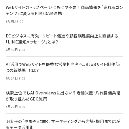
Webサイトのトップページはもはや不要？ 商品情報を「売れるコン
テンツ」に変えるPIM/DAM連携
7月8日 7:05
ECビジネスに有効！ リピート促進や顧客満足度向上に直結する
「LINE通知メッセージ」とは？
6月30日 7:05
AI活用でWebサイトを優秀な営業担当者へ。BtoBサイト制作「5
つの新基準」とは？
6月24日 7:05
検索上位でもAI Overviewsに出ない!? 老舗米屋・八代目儀兵衛
が取り組んだGEO施策
4月20日 8:00
明太子の「やまや」に聞く、マーケティングから店舗・採用まで広が
るデータ活用術