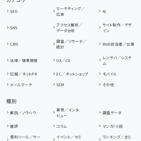
マーケティング／
SEO
AI
広告
アクセス解析／
サイト制作／デザ
SNS
データ分析
イン
調査／リサーチ／
CMS
Web担当者／仕事
統計
レンサバ／システ
法律／標準規格
UX／CX
ム
広報／ネットPR
EC／ネットショップ
モバイル
メールマーケ
SEM
その他
種別
事例／インタ
解説／ノウハウ
調査データ
ビュー
書評
コラム
マンガ/小説
便利ツール／サー
イベント／セミ
ランキング／まと