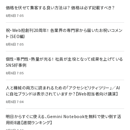
価格を伏せて集客する良い方法は？ 価格は必ず記載すべき？
8月6日 7:05
祝・Web担創刊20周年！ 各業界の専門家から届いたお祝いコメン
ト（SEO編）
8月6日 7:05
個性・専門性・熱量が光る！ 社員が主役となって成果を上げている
SNS好事例
8月6日 7:05
人と機械の両方に読まれるための「アクセシビリティツリー」／AI
に自社ブランドは表示されていますか？【Web担当者向け講演】
8月6日 7:04
明日からすぐに使える、Gemini Notebookを無料で使い倒す活
用術8選【週間ランキング】