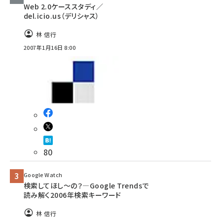
Web 2.0ケーススタディ／
del.icio.us（デリシャス）
林 信行
2007年1月16日 8:00
80
Google Watch
検索してほし～の？―Google Trendsで
読み解く2006年検索キーワード
林 信行