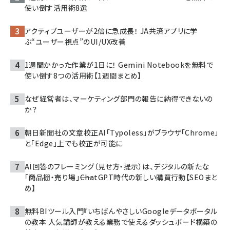
使い倒す活用術8選
アクティブユーザーが2倍に急成長！ JA共済アプリに学
ぶ“ユーザー視点”のUI/UX改善
1週間かかった作業が1日に！ Gemini Notebookを無料で
使い倒す8つの活用術【1週間まとめ】
なぜ経営者は、マーケティング部門の報告に納得できないの
か？
朝日新聞社の文章校正AI「Typoless」がブラウザ「Chrome」
と「Edge」上でも校正が可能に
AI回答のフレーミング（見せ方・提示）は、デジタルの新たな
「商品棚・売り場」――ChatGPT時代の新しい購買行動【SEOまと
め】
無料BIツール入門『いちばんやさしいGoogleデータポータル
の教本 人気講師が教える業務で使えるダッシュボード構築の