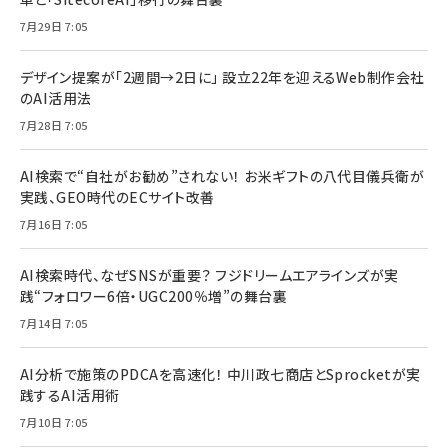
7月29日 7:05
デザイン提案が「2週間→2日に」 設立22年を迎えるWeb制作会社
のAI活用法
7月28日 7:05
AI検索で“自社がお勧め”されない！ お米ギフトの八代目儀兵衛が
実践、GEO時代のECサイト改善
7月16日 7:05
AI検索時代、なぜSNSが重要？ フジドリームエアラインズが実
践“フォロワー6倍・UGC200％増”の舞台裏
7月14日 7:05
AI分析で施策のPDCAを高速化！ 中川政七商店とSprocketが実
践するAI活用術
7月10日 7:05