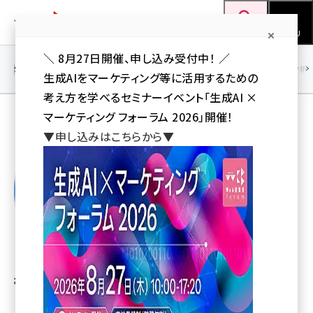
メ
Web担当者Forum
イ
検索
MENU
ン
＼ 8月27日開催、申し込み受付中！ ／
コ
SEO
マーケティング／広告
AI
SNS
アクセス解析／データ分析
生成AIをマーケティング等に活用するための
ン
考え方を学べるセミナーイベント「生成AI ×
テ
マーケティング フォーラム 2026」開催！
ン
林 信行
▼申し込みはこちらから▼
ツ
seo (3524)
に
ai (2804)
移
動
youtube (2431)
note (2312)
セミナー (2306)
林 信行
z世代 (1622)
meo (1275)