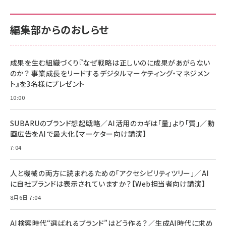
編集部からのおしらせ
成果を生む組織づくり『なぜ戦略は正しいのに成果があがらない
のか？ 事業成長をリードするデジタルマーケティング・マネジメン
ト』を3名様にプレゼント
10:00
SUBARUのブランド想起戦略／AI活用のカギは「量」より「質」／動
画広告をAIで最大化【マーケター向け講演】
7:04
人と機械の両方に読まれるための「アクセシビリティツリー」／AI
に自社ブランドは表示されていますか？【Web担当者向け講演】
8月6日 7:04
AI検索時代“選ばれるブランド”はどう作る？／生成AI時代に求め