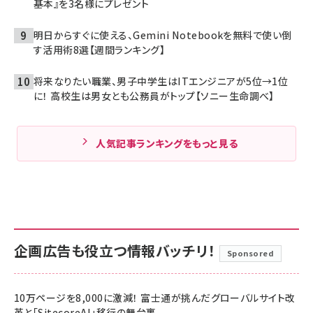
基本』を3名様にプレゼント
明日からすぐに使える、Gemini Notebookを無料で使い倒
す活用術8選【週間ランキング】
将来なりたい職業、男子中学生はITエンジニアが5位→1位
に！ 高校生は男女とも公務員がトップ【ソニー生命調べ】
人気記事ランキングをもっと見る
企画広告も役立つ情報バッチリ！
Sponsored
10万ページを8,000に激減！ 富士通が挑んだグローバルサイト改
革と「SitecoreAI」移行の舞台裏