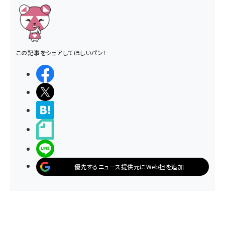
この記事をシェアしてほしいパン！
シェアする
ポストする
>ブクマする
noteで書く
LINEで送る
優先するニュース提供元にWeb担を追加