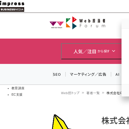
メ
イ
Web担当者
Web担当者
ン
EC担当者
コ
製品導入
ン
企業IT
ソフト開発
テ
人気／注目
から探す
IoT・AI
ン
DCクラウド
研究・調査
ツ
SEO
マーケティング／広告
AI
エネルギー
に
ドローン
移
教育講座
Web担トップ
著者一覧
株式会社ロフト
EC支援
動
パ
ン
株式会
く