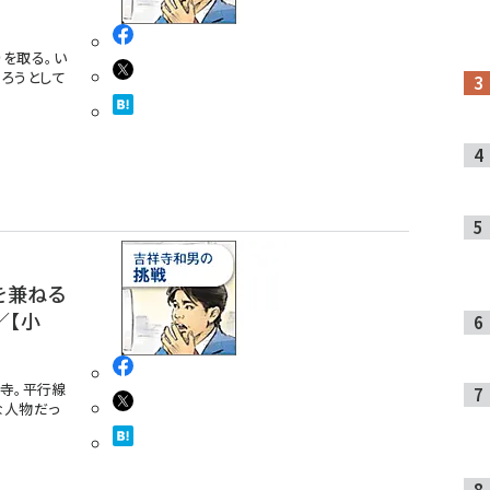
を取る。い
ろうとして
を兼ねる
／【小
寺。平行線
な人物だっ