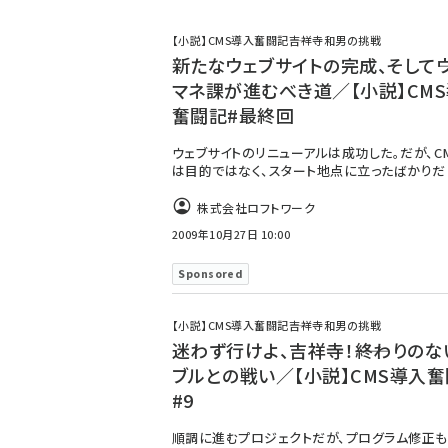
【小説】CMS導入奮闘記――吉祥寺和男の挑戦
新たなウェブサイトの完成、そして――
マネ課が進むべき道／【小説】CM
奮闘記#最終回
ウェブサイトのリニューアルは成功した。だが、C
は目的ではなく、スタート地点に立ったばかりだ
株式会社ロフトワーク
2009年10月27日 10:00
Sponsored
【小説】CMS導入奮闘記――吉祥寺和男の挑戦
迷わず行けよ、吉祥寺！――終わりのな
ブルとの戦い／【小説】CMS導入
#9
順調に進むプロジェクトだが、プログラム修正