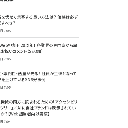
z世代 (1622)
格を伏せて集客する良い方法は？ 価格は必ず
meo (1275)
載すべき？
llmo (1161)
日 7:05
・Web担創刊20周年！ 各業界の専門家から届
お祝いコメント（SEO編）
日 7:05
性・専門性・熱量が光る！ 社員が主役となって
果を上げているSNS好事例
日 7:05
と機械の両方に読まれるための「アクセシビリ
ィツリー」／AIに自社ブランドは表示されてい
すか？【Web担当者向け講演】
日 7:04