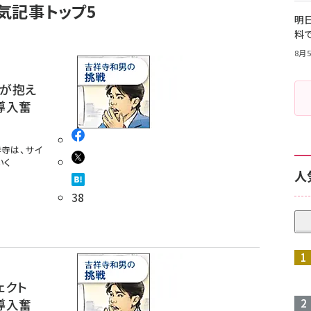
気記事トップ5
明日
料
8月5
が抱え
導入奮
寺は、サイ
いく
人
38
ェクト
導入奮