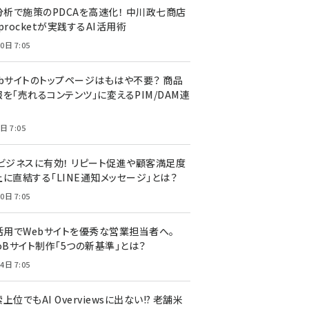
I分析で施策のPDCAを高速化！ 中川政七商店
procketが実践するAI活用術
0日 7:05
ebサイトのトップページはもはや不要？ 商品
を「売れるコンテンツ」に変えるPIM/DAM連
日 7:05
Cビジネスに有効！ リピート促進や顧客満足度
上に直結する「LINE通知メッセージ」とは？
0日 7:05
I活用でWebサイトを優秀な営業担当者へ。
oBサイト制作「5つの新基準」とは？
4日 7:05
上位でもAI Overviewsに出ない!? 老舗米