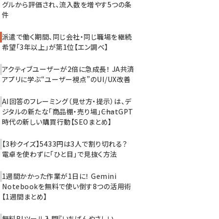
グルから評価され、流入数を増やす5つの条
件
派遣で働く期間、同じ会社・同じ職場を継続
希望「3年以上」が第1位【エン調べ】
アクティブユーザーが2倍に急成長！ JA共済
アプリに学ぶ“ユーザー視点”のUI/UX改善
AI回答のフレーミング（見せ方・提示）は、デ
ジタルの新たな「商品棚・売り場」――ChatGPT
時代の新しい購買行動【SEOまとめ】
【3秒クイズ】5433円は3人で割り切れる？
電卓を使わずに「ひと目」で見抜く方法
1週間かかった作業が1日に！ Gemini
Notebookを無料で使い倒す8つの活用術
【1週間まとめ】
無料BIツール入門『いちばんやさしい