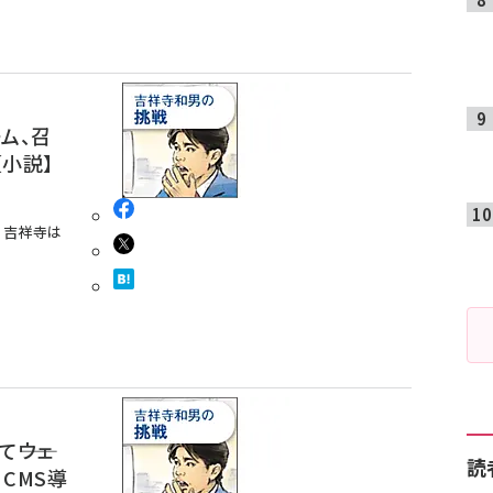
ーム、召
小説】
。吉祥寺は
――ウェ
読
CMS導