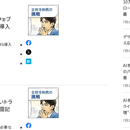
10
ロー
裏
ウェブ
7月2
S導入
デ
え
MS導入
7月2
A
の
善
7月1
AI
いトラ
ライ
奮闘記
増
7月1
も必要な