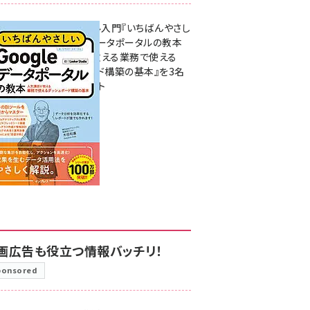
無料BIツール入門『いちばんやさし
いGoogleデータポータルの教本
人気講師が教える業務で使える
ダッシュボード構築の基本』を3名
様にプレゼント
7月31日 10:00
画広告も役立つ情報バッチリ！
ponsored