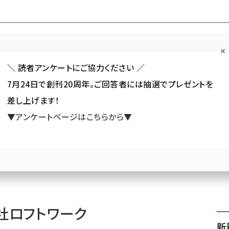
Forum
Web担
Web担ビギナー
Web担メルマガ
連載・特集
＼ 読者アンケートにご協力ください ／
7月24日で創刊20周年。ご回答者には抽選でプレゼントを
カテゴリ／種別
セミナー／イベント
から探す
から探す
差し上げます！
▼アンケートページはこちらから▼
SNS
アクセス解析／データ分析
サイト制作／デザイン
CMS
ワーク
社ロフトワーク
新