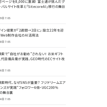
万ページを8,000に激減！ 富士通が挑んだグ
バルサイト改革と「SitecoreAI」移行の舞台
9日 7:05
ザイン提案が「2週間→2日に」 設立22年を迎
るWeb制作会社のAI活用法
8日 7:05
I検索で“自社がお勧め”されない！ お米ギフト
八代目儀兵衛が実践、GEO時代のECサイト改
6日 7:05
検索時代、なぜSNSが重要？ フジドリームエア
ンズが実践“フォロワー6倍・UGC200％
”の舞台裏
4日 7:05