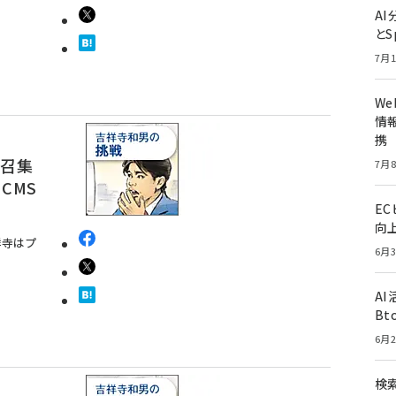
A
とS
7月1
W
情報
携
、召集
7月8
CMS
E
向
祥寺はプ
6月3
A
Bt
6月2
検索