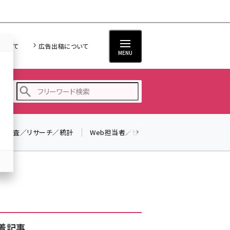
について
広告出稿について
MENU
調査／リサーチ／統計
Web担当者／仕事
法律／標準規格
seo (3523)
ai (2804)
youtube (2429)
note (2312)
セミナー (2303)
着記事