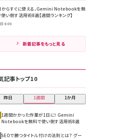
からすぐに使える、Gemini Notebookを無
で使い倒す活用術8選【週間ランキング】
日 8:00
新着記事をもっと見る
気記事トップ10
昨日
1週間
1か月
1週間かかった作業が1日に！ Gemini
Notebookを無料で使い倒す活用術8選
SEOで勝つタイトル付けの法則とは？ グー