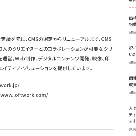
価
記
8月6
実績を元に、CMSの選定からリニューアルまで、CMS
000人のクリエイターとのコラボレーションが可能なクリ
祝
いた
om」を運営。Web制作、デジタルコンテンツ開発、映像、印
8月6
イティブ・ソリューションを提供しています。
個
work.jp/
成
8月6
//www.loftwork.com/
人
テ
ま
8月6