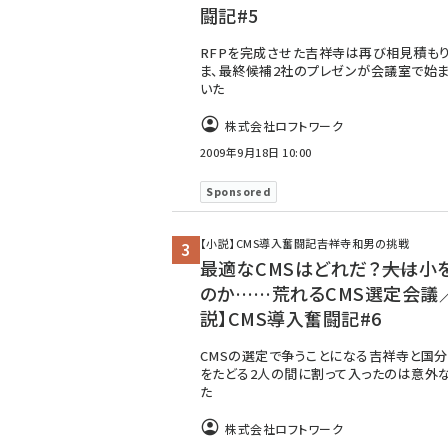
闘記#5
RFPを完成させた吉祥寺は再び相見積もり
ま、最終候補2社のプレゼンが会議室で始ま
いた
株式会社ロフトワーク
2009年9月18日 10:00
Sponsored
【小説】CMS導入奮闘記――吉祥寺和男の挑戦
最適なCMSはどれだ？――大は小
のか……荒れるCMS選定会議
説】CMS導入奮闘記#6
CMSの選定で争うことになる吉祥寺と国分
をたどる2人の間に割って入ったのは意外
た
株式会社ロフトワーク