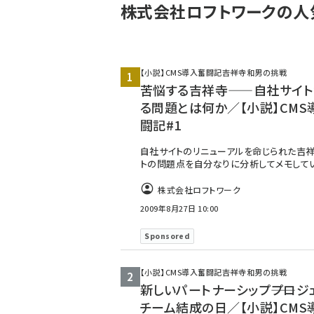
株式会社ロフトワークの人
【小説】CMS導入奮闘記――吉祥寺和男の挑戦
苦悩する吉祥寺——自社サイト
る問題とは何か／【小説】CMS
闘記#1
自社サイトのリニューアルを命じられた吉祥
トの問題点を自分なりに分析してメモして
株式会社ロフトワーク
2009年8月27日 10:00
Sponsored
【小説】CMS導入奮闘記――吉祥寺和男の挑戦
新しいパートナーシップ――プロジ
チーム結成の日／【小説】CMS