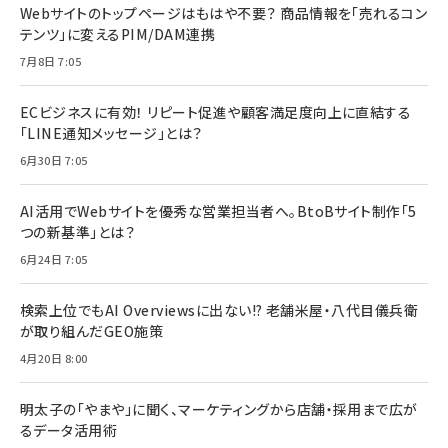
Webサイトのトップページはもはや不要？ 商品情報を「売れるコン
テンツ」に変えるPIM/DAM連携
7月8日 7:05
ECビジネスに有効！ リピート促進や顧客満足度向上に直結する
「LINE通知メッセージ」とは？
6月30日 7:05
AI活用でWebサイトを優秀な営業担当者へ。BtoBサイト制作「5
つの新基準」とは？
6月24日 7:05
検索上位でもAI Overviewsに出ない!? 老舗米屋・八代目儀兵衛
が取り組んだGEO施策
4月20日 8:00
明太子の「やまや」に聞く、マーケティングから店舗・採用まで広が
るデータ活用術