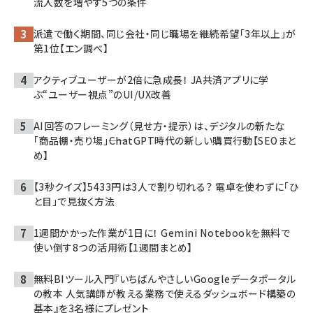
流入数を増やす5つの条件
派遣で働く期間、同じ会社・同じ職場を継続希望「3年以上」が
第1位【エン調べ】
アクティブユーザーが2倍に急成長！ JA共済アプリに学
ぶ“ユーザー視点”のUI/UX改善
AI回答のフレーミング（見せ方・提示）は、デジタルの新たな
「商品棚・売り場」――ChatGPT時代の新しい購買行動【SEOまと
め】
【3秒クイズ】5433円は3人で割り切れる？ 電卓を使わずに「ひ
と目」で見抜く方法
1週間かかった作業が1日に！ Gemini Notebookを無料で
使い倒す8つの活用術【1週間まとめ】
無料BIツール入門『いちばんやさしいGoogleデータポータル
の教本 人気講師が教える業務で使えるダッシュボード構築の
基本』を3名様にプレゼント