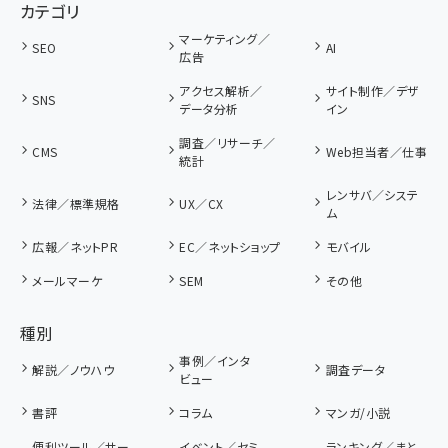
カテゴリ
マーケティング／
SEO
AI
広告
アクセス解析／
サイト制作／デザ
SNS
データ分析
イン
調査／リサーチ／
CMS
Web担当者／仕事
統計
レンサバ／システ
法律／標準規格
UX／CX
ム
広報／ネットPR
EC／ネットショップ
モバイル
メールマーケ
SEM
その他
種別
事例／インタ
解説／ノウハウ
調査データ
ビュー
書評
コラム
マンガ/小説
便利ツール／サー
イベント／セミ
ランキング／まと