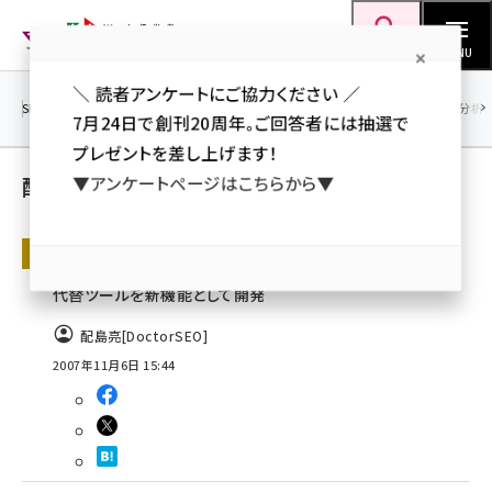
メ
Web担当者Forum
イ
検索
MENU
ン
＼ 読者アンケートにご協力ください ／
コ
SEO
マーケティング／広告
AI
SNS
アクセス解析／データ分析
7月24日で創刊20周年。ご回答者には抽選で
ン
プレゼントを差し上げます！
テ
配島亮[DoctorSEO] の記事（人気順）
▼アンケートページはこちらから▼
ン
ツ
seo (3516)
無料SEOツール「DoctorSEO」
に
Overtureキーワードアドバイスツールの
ai (2799)
移
代替ツールを新機能として開発
動
youtube (2420)
配島亮[DoctorSEO]
2007年11月6日 15:44
note (2308)
セミナー (2296)
z世代 (1617)
meo (1274)