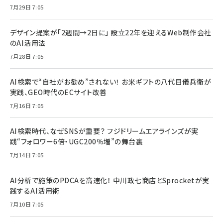
7月29日 7:05
デザイン提案が「2週間→2日に」 設立22年を迎えるWeb制作会社
のAI活用法
7月28日 7:05
AI検索で“自社がお勧め”されない！ お米ギフトの八代目儀兵衛が
実践、GEO時代のECサイト改善
7月16日 7:05
AI検索時代、なぜSNSが重要？ フジドリームエアラインズが実
践“フォロワー6倍・UGC200％増”の舞台裏
7月14日 7:05
AI分析で施策のPDCAを高速化！ 中川政七商店とSprocketが実
践するAI活用術
7月10日 7:05