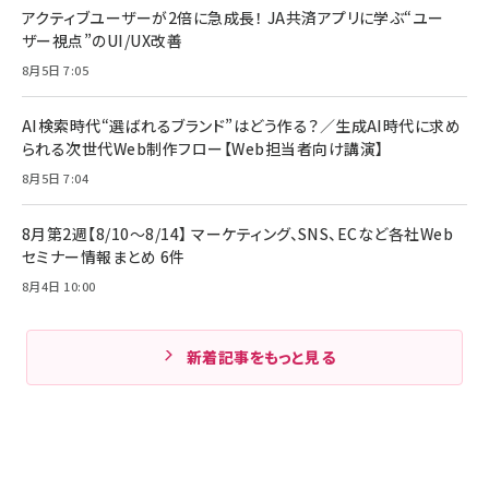
アクティブユーザーが2倍に急成長！ JA共済アプリに学ぶ“ユー
ザー視点”のUI/UX改善
8月5日 7:05
AI検索時代“選ばれるブランド”はどう作る？／生成AI時代に求め
られる次世代Web制作フロー【Web担当者向け講演】
8月5日 7:04
8月第2週【8/10～8/14】 マーケティング、SNS、ECなど各社Web
セミナー情報まとめ 6件
8月4日 10:00
新着記事をもっと見る