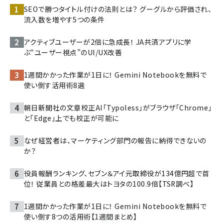
SEOで勝つタイトル付けの法則とは？ グーグルから評価され、
流入数を増やす5つの条件
アクティブユーザーが2倍に急成長！ JA共済アプリに学
ぶ“ユーザー視点”のUI/UX改善
1週間かかった作業が1日に！ Gemini Notebookを無料で
使い倒す活用術8選
朝日新聞社の文章校正AI「Typoless」がブラウザ「Chrome」
と「Edge」上でも校正が可能に
なぜ経営者は、マーケティング部門の報告に納得できないの
か？
役員報酬ランキング、セブン＆アイ元取締役が134億円超で首
位！ 従業員との格差最大はトヨタの100.9倍【TSR調べ】
1週間かかった作業が1日に！ Gemini Notebookを無料で
使い倒す8つの活用術【1週間まとめ】