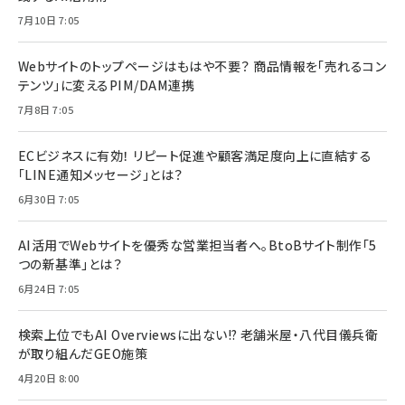
7月10日 7:05
Webサイトのトップページはもはや不要？ 商品情報を「売れるコン
テンツ」に変えるPIM/DAM連携
7月8日 7:05
ECビジネスに有効！ リピート促進や顧客満足度向上に直結する
「LINE通知メッセージ」とは？
6月30日 7:05
AI活用でWebサイトを優秀な営業担当者へ。BtoBサイト制作「5
つの新基準」とは？
6月24日 7:05
検索上位でもAI Overviewsに出ない!? 老舗米屋・八代目儀兵衛
が取り組んだGEO施策
4月20日 8:00