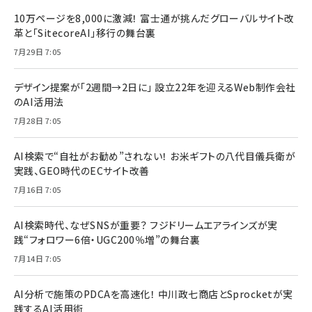
10万ページを8,000に激減！ 富士通が挑んだグローバルサイト改
革と「SitecoreAI」移行の舞台裏
7月29日 7:05
デザイン提案が「2週間→2日に」 設立22年を迎えるWeb制作会社
のAI活用法
7月28日 7:05
AI検索で“自社がお勧め”されない！ お米ギフトの八代目儀兵衛が
実践、GEO時代のECサイト改善
7月16日 7:05
AI検索時代、なぜSNSが重要？ フジドリームエアラインズが実
践“フォロワー6倍・UGC200％増”の舞台裏
7月14日 7:05
AI分析で施策のPDCAを高速化！ 中川政七商店とSprocketが実
践するAI活用術