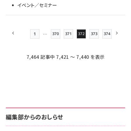
イベント／セミナー
…
1
370
371
372
373
374
Page
Page
Page
Page
Page
前ページ
先頭ページ
次ペー
ペー
ジ
7,464 記事中 7,421 ～ 7,440 を表示
送
り
編集部からのおしらせ