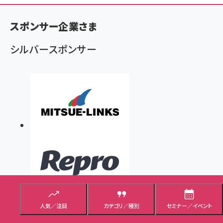
ン
スポンサー企業さま
く
ず
シルバースポンサー
人気／注目
カテゴリ／種別
セミナー／イベント