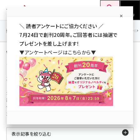
メ
Web担当者Forum
イ
検索
MENU
ン
＼ 読者アンケートにご協力ください ／
コ
SEO
マーケティング／広告
AI
SNS
アクセス解析／データ分析
7月24日で創刊20周年。ご回答者には抽選で
ン
プレゼントを差し上げます！
テ
Web担当者／仕事 ＋ イベント／セミナー の
▼アンケートページはこちらから▼
ン
ユーザー投稿記事（人気順）
ツ
seo (3519)
に
100記事
ai (2801)
移
動
カテゴリ：Web担当者／仕事
youtube (2425)
記事種別：イベント／セミナー
note (2310)
タイプ：ユーザー投稿記事
並び順：人気順
セミナー (2301)
z世代 (1620)
表示記事を絞り込む
meo (1274)