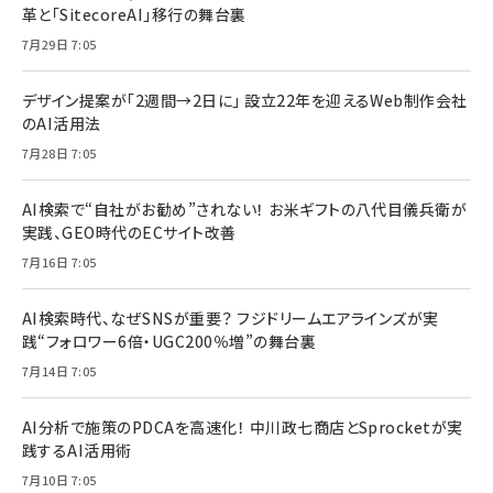
革と「SitecoreAI」移行の舞台裏
7月29日 7:05
デザイン提案が「2週間→2日に」 設立22年を迎えるWeb制作会社
のAI活用法
7月28日 7:05
AI検索で“自社がお勧め”されない！ お米ギフトの八代目儀兵衛が
実践、GEO時代のECサイト改善
7月16日 7:05
AI検索時代、なぜSNSが重要？ フジドリームエアラインズが実
践“フォロワー6倍・UGC200％増”の舞台裏
7月14日 7:05
AI分析で施策のPDCAを高速化！ 中川政七商店とSprocketが実
践するAI活用術
7月10日 7:05