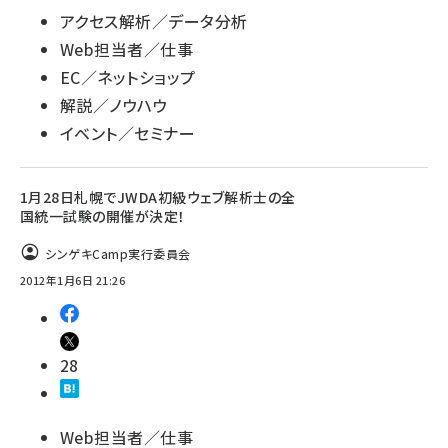
アクセス解析／データ分析
Web担当者／仕事
EC／ネットショップ
解説／ノウハウ
イベント／セミナー
1月28日札幌でJWDA初級ウェブ解析士の全
国統一試験の開催が決定！
シンゲキCamp実行委員会
2012年1月6日 21:26
28
Web担当者／仕事