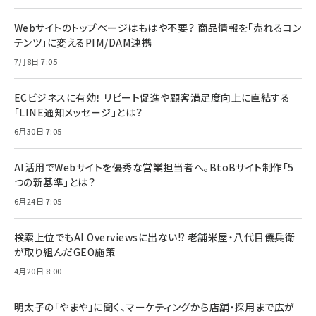
Webサイトのトップページはもはや不要？ 商品情報を「売れるコン
テンツ」に変えるPIM/DAM連携
7月8日 7:05
ECビジネスに有効！ リピート促進や顧客満足度向上に直結する
「LINE通知メッセージ」とは？
6月30日 7:05
AI活用でWebサイトを優秀な営業担当者へ。BtoBサイト制作「5
つの新基準」とは？
6月24日 7:05
検索上位でもAI Overviewsに出ない!? 老舗米屋・八代目儀兵衛
が取り組んだGEO施策
4月20日 8:00
明太子の「やまや」に聞く、マーケティングから店舗・採用まで広が