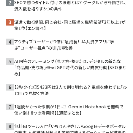
SEOで勝つタイトル付けの法則とは？ グーグルから評価され、
流入数を増やす5つの条件
派遣で働く期間、同じ会社・同じ職場を継続希望「3年以上」が
第1位【エン調べ】
アクティブユーザーが2倍に急成長！ JA共済アプリに学
ぶ“ユーザー視点”のUI/UX改善
AI回答のフレーミング（見せ方・提示）は、デジタルの新たな
「商品棚・売り場」――ChatGPT時代の新しい購買行動【SEOまと
め】
【3秒クイズ】5433円は3人で割り切れる？ 電卓を使わずに「ひ
と目」で見抜く方法
1週間かかった作業が1日に！ Gemini Notebookを無料で
使い倒す8つの活用術【1週間まとめ】
無料BIツール入門『いちばんやさしいGoogleデータポータル
の教本 人気講師が教える業務で使えるダッシュボード構築の