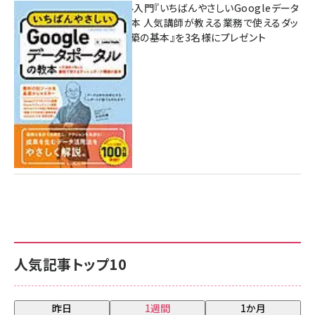
無料BIツール入門『いちばんやさしいGoogleデータ
ポータルの教本 人気講師が教える業務で使えるダッ
シュボード構築の基本』を3名様にプレゼント
7月31日 10:00
人気記事トップ10
昨日
1週間
1か月