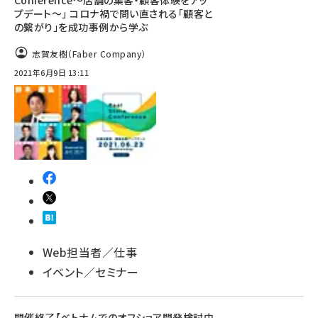
Conference〜店舗の集客・顧客体験をアッ
プデート〜」 コロナ禍で問い直される「顧客と
の繋がり」を成功事例から学ぶ
志賀友樹（Faber Company）
2021年6月9日 13:11
Web担当者／仕事
イベント／セミナー
開催終了【ベトナムでのオフショア開発検討中