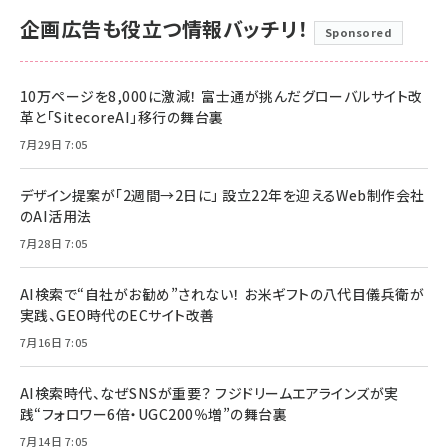
企画広告も役立つ情報バッチリ！
Sponsored
10万ページを8,000に激減！ 富士通が挑んだグローバルサイト改
革と「SitecoreAI」移行の舞台裏
7月29日 7:05
デザイン提案が「2週間→2日に」 設立22年を迎えるWeb制作会社
のAI活用法
7月28日 7:05
AI検索で“自社がお勧め”されない！ お米ギフトの八代目儀兵衛が
実践、GEO時代のECサイト改善
7月16日 7:05
AI検索時代、なぜSNSが重要？ フジドリームエアラインズが実
践“フォロワー6倍・UGC200％増”の舞台裏
7月14日 7:05