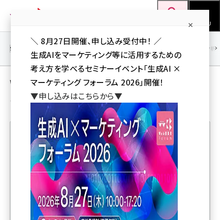
メ
Web担当者Forum
イ
検索
MENU
ン
＼ 8月27日開催、申し込み受付中！ ／
コ
SEO
マーケティング／広告
AI
SNS
アクセス解析／データ分析
生成AIをマーケティング等に活用するための
ン
考え方を学べるセミナーイベント「生成AI ×
テ
Web担当者／仕事 ＋ イベント／セミナー の
マーケティング フォーラム 2026」開催！
ン
▼申し込みはこちらから▼
ユーザー投稿記事
ツ
seo (3526)
に
ai (2807)
移
動
youtube (2434)
人気記事ランキング
note (2312)
セミナー (2307)
アイレップと百度 、中国人観光客の動向と誘客ノウハウを
語る！
z世代 (1622)
meo (1275)