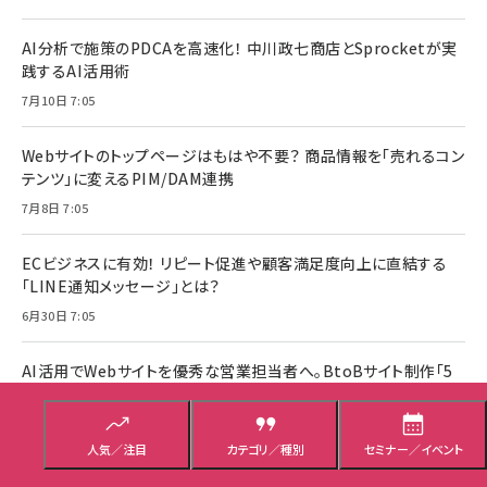
AI分析で施策のPDCAを高速化！ 中川政七商店とSprocketが実
践するAI活用術
7月10日 7:05
Webサイトのトップページはもはや不要？ 商品情報を「売れるコン
テンツ」に変えるPIM/DAM連携
7月8日 7:05
ECビジネスに有効！ リピート促進や顧客満足度向上に直結する
「LINE通知メッセージ」とは？
6月30日 7:05
AI活用でWebサイトを優秀な営業担当者へ。BtoBサイト制作「5
つの新基準」とは？
6月24日 7:05
人気／注目
カテゴリ／種別
セミナー／イベント
検索上位でもAI Overviewsに出ない!? 老舗米屋・八代目儀兵衛