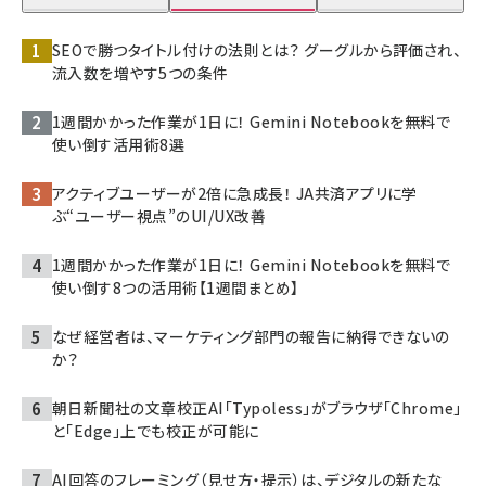
SEOで勝つタイトル付けの法則とは？ グーグルから評価され、
流入数を増やす5つの条件
1週間かかった作業が1日に！ Gemini Notebookを無料で
使い倒す活用術8選
アクティブユーザーが2倍に急成長！ JA共済アプリに学
ぶ“ユーザー視点”のUI/UX改善
1週間かかった作業が1日に！ Gemini Notebookを無料で
使い倒す8つの活用術【1週間まとめ】
なぜ経営者は、マーケティング部門の報告に納得できないの
か？
朝日新聞社の文章校正AI「Typoless」がブラウザ「Chrome」
と「Edge」上でも校正が可能に
AI回答のフレーミング（見せ方・提示）は、デジタルの新たな