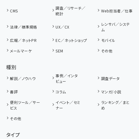
調査／リサーチ／
CMS
Web担当者／仕事
統計
レンサバ／システ
法律／標準規格
UX／CX
ム
広報／ネットPR
EC／ネットショップ
モバイル
メールマーケ
SEM
その他
種別
事例／インタ
解説／ノウハウ
調査データ
ビュー
書評
コラム
マンガ/小説
便利ツール／サー
イベント／セミ
ランキング／まと
ビス
ナー
め
その他
タイプ