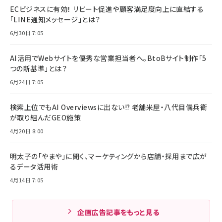
ECビジネスに有効！ リピート促進や顧客満足度向上に直結する
「LINE通知メッセージ」とは？
6月30日 7:05
AI活用でWebサイトを優秀な営業担当者へ。BtoBサイト制作「5
つの新基準」とは？
6月24日 7:05
検索上位でもAI Overviewsに出ない!? 老舗米屋・八代目儀兵衛
が取り組んだGEO施策
4月20日 8:00
明太子の「やまや」に聞く、マーケティングから店舗・採用まで広が
るデータ活用術
4月14日 7:05
企画広告記事をもっと見る