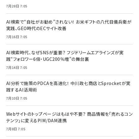
7月28日 7:05
AI検索で“自社がお勧め”されない！ お米ギフトの八代目儀兵衛が
実践、GEO時代のECサイト改善
7月16日 7:05
AI検索時代、なぜSNSが重要？ フジドリームエアラインズが実
践“フォロワー6倍・UGC200％増”の舞台裏
7月14日 7:05
AI分析で施策のPDCAを高速化！ 中川政七商店とSprocketが実
践するAI活用術
7月10日 7:05
Webサイトのトップページはもはや不要？ 商品情報を「売れるコン
テンツ」に変えるPIM/DAM連携
7月8日 7:05