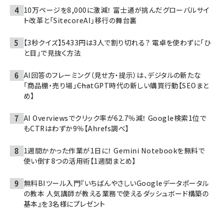
10万ページを8,000に激減！ 富士通が挑んだグローバルサイ
ト改革と「SitecoreAI」移行の舞台裏
【3秒クイズ】5433円は3人で割り切れる？ 電卓を使わずに「ひ
と目」で見抜く方法
AI回答のフレーミング（見せ方・提示）は、デジタルの新たな
「商品棚・売り場」――ChatGPT時代の新しい購買行動【SEOまと
め】
AI Overviewsでクリック率が62.7％減！ Google検索1位で
もCTRはわずか9％【Ahrefs調べ】
1週間かかった作業が1日に！ Gemini Notebookを無料で
使い倒す8つの活用術【1週間まとめ】
無料BIツール入門『いちばんやさしいGoogleデータポータル
の教本 人気講師が教える業務で使えるダッシュボード構築の
基本』を3名様にプレゼント