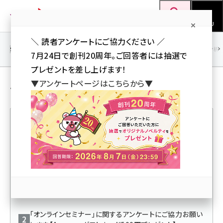
メ
Web担当者Forum
イ
検索
MENU
ン
＼ 読者アンケートにご協力ください ／
コ
SEO
マーケティング／広告
AI
SNS
アクセス解析／データ分析
7月24日で創刊20周年。ご回答者には抽選で
ン
プレゼントを差し上げます！
テ
広報／ネットPR ＋ その他 の 解説記事
▼アンケートページはこちらから▼
ン
ツ
seo (3516)
に
ai (2799)
移
人気記事ランキング
動
youtube (2420)
note (2308)
「オンラインセミナー」に関するアンケートにご協力お願い
セミナー (2296)
します【QUOカードPay500円プレゼント】
z世代 (1617)
「オンラインセミナー」に関するアンケートにご協力お願い
meo (1274)