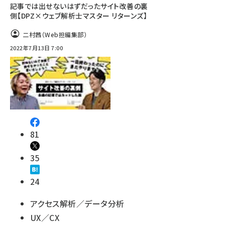
記事では出せないはずだったサイト改善の裏
側【DPZ×ウェブ解析士マスター リターンズ】
二村茜（Web担編集部）
2022年7月13日 7:00
81
35
24
アクセス解析／データ分析
UX／CX