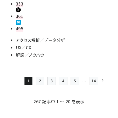
333
361
495
アクセス解析／データ分析
UX／CX
解説／ノウハウ
…
1
2
3
4
5
14
Page
Page
Page
Page
Page
最終ページ
次ページ
ペー
ジ
267 記事中 1 ～ 20 を表示
送
り