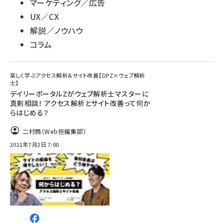
マーケティング／広告
UX／CX
解説／ノウハウ
コラム
楽しく学ぶアクセス解析&サイト改善【DPZ×ウェブ解析
士】
デイリーポータルZがウェブ解析士マスターに
真剣相談！ アクセス解析とサイト改善って何か
らはじめる？
二村茜（Web担編集部）
2021年7月2日 7:00