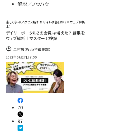
解説／ノウハウ
楽しく学ぶアクセス解析&サイト改善【DPZ×ウェブ解析
士】
デイリーポータルZの会員は増えた？ 結果を
ウェブ解析士マスターと検証
二村茜（Web担編集部）
2022年5月27日 7:00
70
97