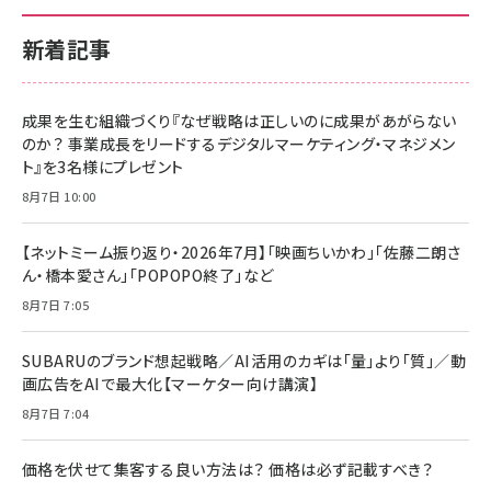
新着記事
成果を生む組織づくり『なぜ戦略は正しいのに成果があがらない
のか？ 事業成長をリードするデジタルマーケティング・マネジメン
ト』を3名様にプレゼント
8月7日 10:00
【ネットミーム振り返り・2026年7月】「映画ちいかわ」「佐藤二朗さ
ん・橋本愛さん」「POPOPO終了」など
8月7日 7:05
SUBARUのブランド想起戦略／AI活用のカギは「量」より「質」／動
画広告をAIで最大化【マーケター向け講演】
8月7日 7:04
価格を伏せて集客する良い方法は？ 価格は必ず記載すべき？