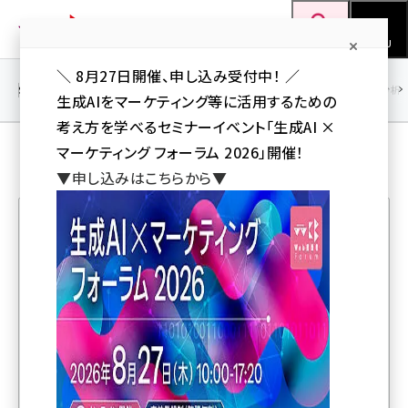
メ
Web担当者Forum
イ
検索
MENU
ン
＼ 8月27日開催、申し込み受付中！ ／
コ
SEO
マーケティング／広告
AI
SNS
アクセス解析／データ分析
生成AIをマーケティング等に活用するための
ン
考え方を学べるセミナーイベント「生成AI ×
テ
UX／CX ＋ 解説／ノウハウ の 解説記事
マーケティング フォーラム 2026」開催！
ン
▼申し込みはこちらから▼
ツ
seo (3528)
に
ai (2811)
移
人気記事ランキング
動
youtube (2439)
note (2315)
正規分布にならない例や理由 NPSの非正規分布は信頼
セミナー (2308)
できるデータ？
z世代 (1623)
人と機械の両方に読まれるための「アクセシビリティツ
meo (1277)