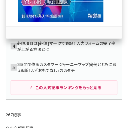
リー」／AIに自社ブランドは表示されていますか？【Web
担当者向け講演】
llmo (1166)
高齢者が見やすい色や文字サイズ・フォントは？ SFOに配
慮したサイト作り
必須項目は[必須]マークで表記！ 入力フォームの完了率
が上がる方法とは
2時間で作るカスタマージャーニーマップ――実例とともに考
える新しい「おもてなし」のカタチ
この人気記事ランキングをもっと見る
267記事
タイプ：解説記事