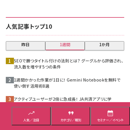
人気記事トップ10
昨日
1週間
1か月
SEOで勝つタイトル付けの法則とは？ グーグルから評価され、
流入数を増やす5つの条件
1週間かかった作業が1日に！ Gemini Notebookを無料で
使い倒す活用術8選
アクティブユーザーが2倍に急成長！ JA共済アプリに学
ぶ“ユーザー視点”のUI/UX改善
なぜ経営者は、マーケティング部門の報告に納得できないの
人気／注目
カテゴリ／種別
セミナー／イベント
か？