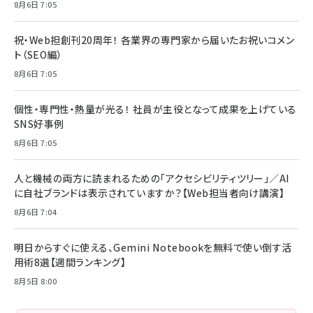
8月6日 7:05
祝・Web担創刊20周年！ 各業界の専門家から届いたお祝いコメン
ト（SEO編）
8月6日 7:05
個性・専門性・熱量が光る！ 社員が主役となって成果を上げている
SNS好事例
8月6日 7:05
人と機械の両方に読まれるための「アクセシビリティツリー」／AI
に自社ブランドは表示されていますか？【Web担当者向け講演】
8月6日 7:04
明日からすぐに使える、Gemini Notebookを無料で使い倒す活
用術8選【週間ランキング】
8月5日 8:00