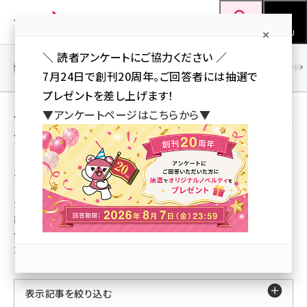
メ
Web担当者Forum
イ
検索
MENU
ン
＼ 読者アンケートにご協力ください ／
コ
SEO
マーケティング／広告
AI
SNS
アクセス解析／データ分析
7月24日で創刊20周年。ご回答者には抽選で
ン
プレゼントを差し上げます！
テ
その他 ＋ 事例／インタビュー の 解説記事（人
▼アンケートページはこちらから▼
ン
気順）
ツ
seo (3523)
に
14記事
ai (2804)
移
動
カテゴリ：その他
youtube (2429)
記事種別：事例／インタビュー
note (2312)
タイプ：解説記事
並び順：人気順
セミナー (2303)
z世代 (1622)
表示記事を絞り込む
meo (1275)