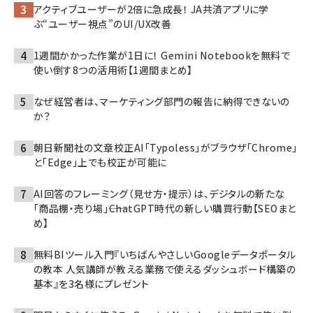
アクティブユーザーが2倍に急成長！ JA共済アプリに学
ぶ“ユーザー視点”のUI/UX改善
1週間かかった作業が1日に！ Gemini Notebookを無料で
使い倒す8つの活用術【1週間まとめ】
なぜ経営者は、マーケティング部門の報告に納得できないの
か？
朝日新聞社の文章校正AI「Typoless」がブラウザ「Chrome」
と「Edge」上でも校正が可能に
AI回答のフレーミング（見せ方・提示）は、デジタルの新たな
「商品棚・売り場」――ChatGPT時代の新しい購買行動【SEOまと
め】
無料BIツール入門『いちばんやさしいGoogleデータポータル
の教本 人気講師が教える業務で使えるダッシュボード構築の
基本』を3名様にプレゼント