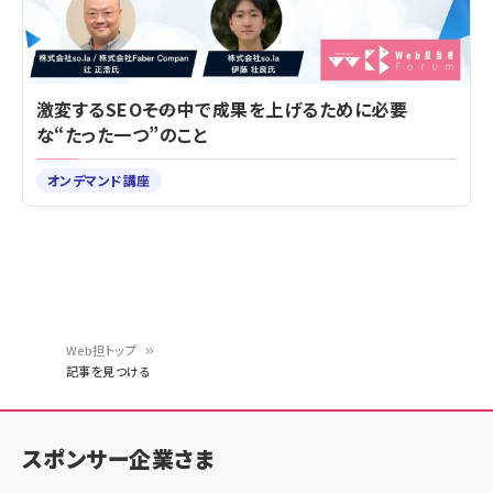
激変するSEO――その中で成果を上げるために必要
な“たった一つ”のこと
オンデマンド講座
Web担トップ
記事を見つける
パ
ン
スポンサー企業さま
く