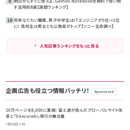
明日からすぐに使える、Gemini Notebookを無料で使い倒
す活用術8選【週間ランキング】
将来なりたい職業、男子中学生はITエンジニアが5位→1位
に！ 高校生は男女とも公務員がトップ【ソニー生命調べ】
人気記事ランキングをもっと見る
企画広告も役立つ情報バッチリ！
Sponsored
10万ページを8,000に激減！ 富士通が挑んだグローバルサイト改
革と「SitecoreAI」移行の舞台裏
7月29日 7:05