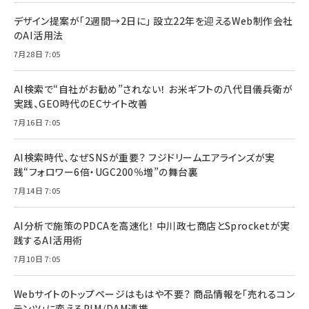
デザイン提案が「2週間→2日に」 設立22年を迎えるWeb制作会社
のAI活用法
7月28日 7:05
AI検索で“自社がお勧め”されない！ お米ギフトの八代目儀兵衛が
実践、GEO時代のECサイト改善
7月16日 7:05
AI検索時代、なぜSNSが重要？ フジドリームエアラインズが実
践“フォロワー6倍・UGC200％増”の舞台裏
7月14日 7:05
AI分析で施策のPDCAを高速化！ 中川政七商店とSprocketが実
践するAI活用術
7月10日 7:05
Webサイトのトップページはもはや不要？ 商品情報を「売れるコン
テンツ」に変えるPIM/DAM連携