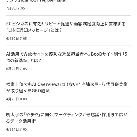
7月8日 7:05
ECビジネスに有効！ リピート促進や顧客満足度向上に直結する
「LINE通知メッセージ」とは？
6月30日 7:05
AI活用でWebサイトを優秀な営業担当者へ。BtoBサイト制作「5
つの新基準」とは？
6月24日 7:05
検索上位でもAI Overviewsに出ない!? 老舗米屋・八代目儀兵衛
が取り組んだGEO施策
4月20日 8:00
明太子の「やまや」に聞く、マーケティングから店舗・採用まで広が
るデータ活用術
4月14日 7:05