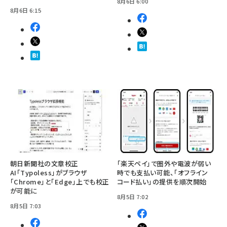
8月6日 6:00
8月6日 6:15
朝日新聞社の文章校正
「楽天ペイ」で圏外や電波が弱い
AI「Typoless」がブラウザ
時でも支払い可能、「オフライン
「Chrome」と「Edge」上でも校正
コード払い」の提供を順次開始
が可能に
8月5日 7:02
8月5日 7:03