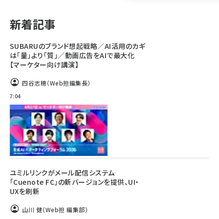
llmo (1161)
新着記事
SUBARUのブランド想起戦略／AI活用のカギ
は「量」より「質」／動画広告をAIで最大化
【マーケター向け講演】
四谷志穂（Web担編集長）
7:04
ユミルリンクがメール配信システム
「Cuenote FC」の新バージョンを提供、UI・
UXを刷新
山川 健（Web担 編集部）