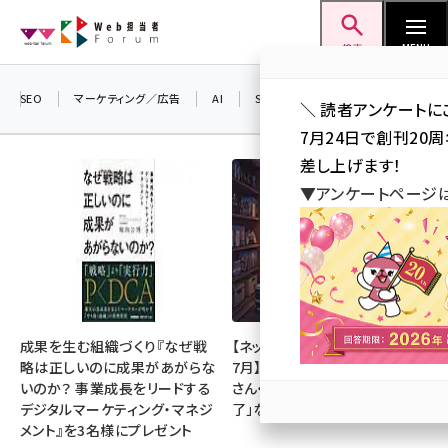
メ
Web担当者Forum
イ
検索
MENU
ン
コ
SEO
マーケティング／広告
AI
SNS
アクセス解析／データ分析
＼ 読者アンケートに
ン
7月24日で創刊20
テ
差し上げます！
ン
▼アンケートページ
ツ
seo (3523)
に
ai (2804)
移
動
youtube (2429)
note (2312)
成果を生む組織づくり『なぜ戦
【ネットミーム振り返り・2026年
略は正しいのに成果があがらな
7月】「映画ちいかわ」「佐藤二朗
セミナー (2303)
いのか？ 事業成長をリードする
さん・橋本愛さん」「POPOPO終
デジタルマーケティング・マネジ
了」など
z世代 (1622)
メント』を3名様にプレゼント
meo (1275)