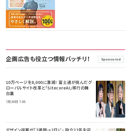
企画広告も役立つ情報バッチリ！
Sponsored
10万ページを8,000に激減！ 富士通が挑んだグ
ローバルサイト改革と「SitecoreAI」移行の舞
台裏
7月29日 7:05
デザイン提案が「2週間→2日に」 設立22年を迎