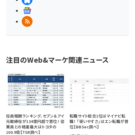
Googleニュース
RSS
注目のWeb&マーケ関連ニュース
役員報酬ランキング、セブン＆アイ
転職サイト総合1位はマイナビ転
元取締役が134億円超で首位！ 従
職！ 「使いやすさ」はエン転職が首
業員との格差最大はトヨタの
位【BBSec調べ】
100.9倍【TSR調べ】