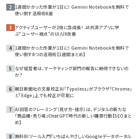
1週間かかった作業が1日に！ Gemini Notebookを無料で
使い倒す活用術8選
アクティブユーザーが2倍に急成長！ JA共済アプリに学
ぶ“ユーザー視点”のUI/UX改善
1週間かかった作業が1日に！ Gemini Notebookを無料で
使い倒す8つの活用術【1週間まとめ】
なぜ経営者は、マーケティング部門の報告に納得できないの
か？
朝日新聞社の文章校正AI「Typoless」がブラウザ「Chrome」
と「Edge」上でも校正が可能に
AI回答のフレーミング（見せ方・提示）は、デジタルの新たな
「商品棚・売り場」――ChatGPT時代の新しい購買行動【SEOまと
め】
無料BIツール入門『いちばんやさしいGoogleデータポータル