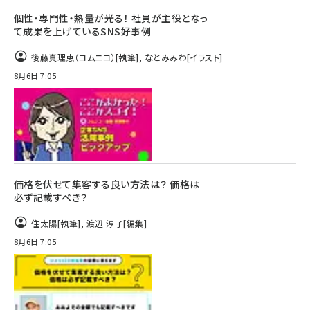
個性・専門性・熱量が光る！ 社員が主役となっ
て成果を上げているSNS好事例
後藤真理恵（コムニコ）
[執筆]
,
なとみみわ
[イラスト]
8月6日 7:05
価格を伏せて集客する良い方法は？ 価格は
必ず記載すべき？
住太陽
[執筆]
,
渡辺 淳子
[編集]
8月6日 7:05