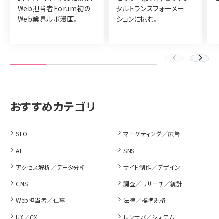
Web担当者Forum初の
タルトランスフォーメー
Web業界ルポ漫画。
ションに挑む。
SEO
マーケティング／広告
AI
SNS
アクセス解析／データ分析
サイト制作／デザイン
CMS
調査／リサーチ／統計
Web担当者／仕事
法律／標準規格
UX／CX
レンサバ／システム