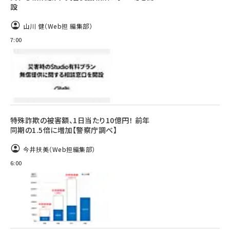
設
山川 健（Web担 編集部）
7:00
特殊詐欺の被害額、1日当たり10億円！ 前年
同期の1.5倍に増加【警察庁調べ】
今井扶美（Web担編集部）
6:00