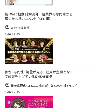
祝・Web担創刊20周年！ 各業界の専門家から
届いたお祝いコメント（SEO編）
Web担編集部
8月6日 7:05
個性・専門性・熱量が光る！ 社員が主役となっ
て成果を上げているSNS好事例
後藤真理恵（コムニコ）
[執筆]
,
なとみみわ
[イラスト]
8月6日 7:05