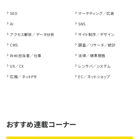
SEO
マーケティング／広告
AI
SNS
アクセス解析／データ分析
サイト制作／デザイン
CMS
調査／リサーチ／統計
Web担当者／仕事
法律／標準規格
UX／CX
レンサバ／システム
広報／ネットPR
EC／ネットショップ
おすすめ連載コーナー