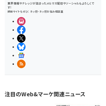
業界情報やナレッジが詰まったメルマガ配信やソーシャルもよろしくで
す！
姉妹サイトもぜひ：
ネッ担
・
ネッ担お悩み相談室
メルマガ
Facebook
X(エックス)
BlueSky
Googleニュース
RSS
注目のWeb&マーケ関連ニュース