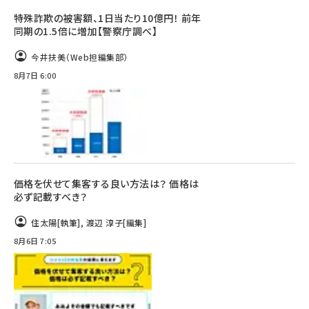
特殊詐欺の被害額、1日当たり10億円！ 前年
同期の1.5倍に増加【警察庁調べ】
今井扶美（Web担編集部）
8月7日 6:00
価格を伏せて集客する良い方法は？ 価格は
必ず記載すべき？
住太陽
[執筆]
,
渡辺 淳子
[編集]
8月6日 7:05