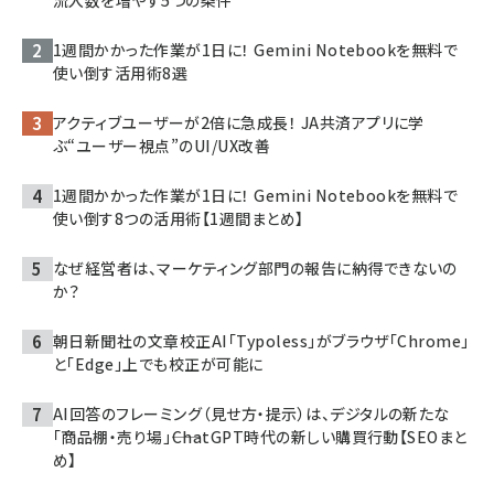
流入数を増やす5つの条件
1週間かかった作業が1日に！ Gemini Notebookを無料で
使い倒す活用術8選
アクティブユーザーが2倍に急成長！ JA共済アプリに学
ぶ“ユーザー視点”のUI/UX改善
1週間かかった作業が1日に！ Gemini Notebookを無料で
使い倒す8つの活用術【1週間まとめ】
なぜ経営者は、マーケティング部門の報告に納得できないの
か？
朝日新聞社の文章校正AI「Typoless」がブラウザ「Chrome」
と「Edge」上でも校正が可能に
AI回答のフレーミング（見せ方・提示）は、デジタルの新たな
「商品棚・売り場」――ChatGPT時代の新しい購買行動【SEOまと
め】