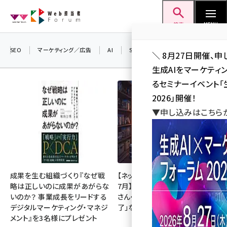
メ
Web担当者Forum
イ
検索
MENU
ン
コ
SEO
マーケティング／広告
AI
SNS
アクセス解析／データ分析
＼ 8月27日開催、申
ン
生成AIをマーケテ
テ
るセミナーイベント「生
ン
2026」開催！
ツ
▼申し込みはこちら
seo (3526)
に
ai (2807)
移
動
youtube (2434)
note (2312)
成果を生む組織づくり『なぜ戦
【ネットミーム振り返り・2026年
略は正しいのに成果があがらな
7月】「映画ちいかわ」「佐藤二朗
セミナー (2307)
いのか？ 事業成長をリードする
さん・橋本愛さん」「POPOPO終
デジタルマーケティング・マネジ
了」など
z世代 (1622)
メント』を3名様にプレゼント
meo (1275)