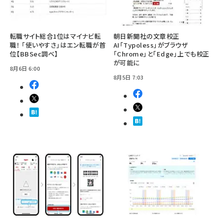
転職サイト総合1位はマイナビ転
朝日新聞社の文章校正
職！ 「使いやすさ」はエン転職が首
AI「Typoless」がブラウザ
位【BBSec調べ】
「Chrome」と「Edge」上でも校正
が可能に
8月6日 6:00
8月5日 7:03