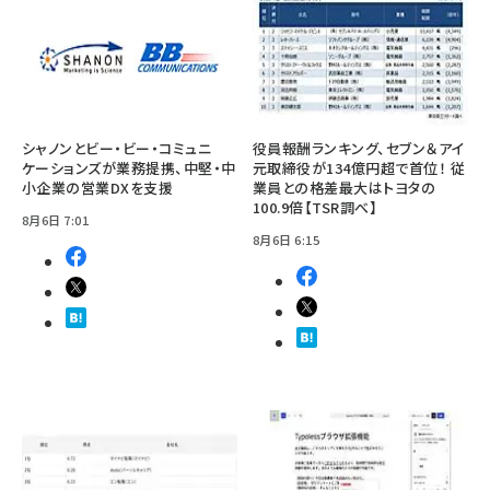
シャノンとビー・ビー・コミュニ
役員報酬ランキング、セブン＆アイ
ケーションズが業務提携、中堅・中
元取締役が134億円超で首位！ 従
小企業の営業DXを支援
業員との格差最大はトヨタの
100.9倍【TSR調べ】
8月6日 7:01
8月6日 6:15