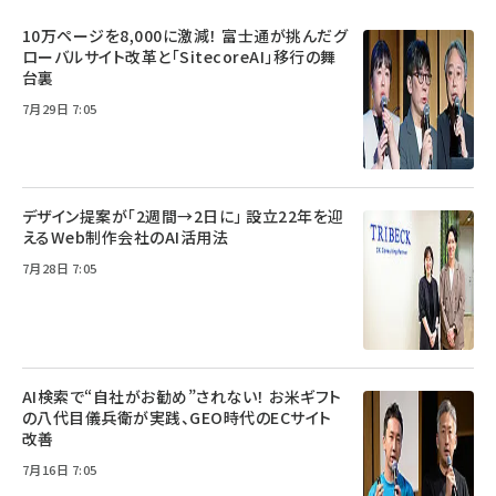
10万ページを8,000に激減！ 富士通が挑んだグ
ローバルサイト改革と「SitecoreAI」移行の舞
台裏
7月29日 7:05
デザイン提案が「2週間→2日に」 設立22年を迎
えるWeb制作会社のAI活用法
7月28日 7:05
AI検索で“自社がお勧め”されない！ お米ギフト
の八代目儀兵衛が実践、GEO時代のECサイト
改善
7月16日 7:05