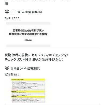
設
山川 健（Web担 編集部）
8月7日 7:00
夏期休暇の前後にセキュリティのチェックを！
チェックリスト付き【IPAが注意呼びかけ】
冨岡晶（Web担編集部）
8月7日 6:30