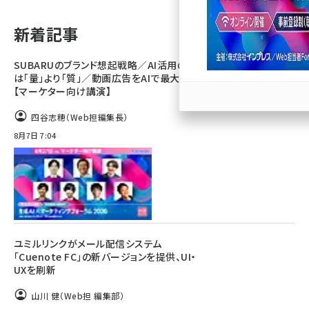
llmo (1163)
新着記事
SUBARUのブランド想起戦略／AI活用のカギ
は「量」より「質」／動画広告をAIで最大化
【マーケター向け講演】
四谷志穂（Web担編集長）
8月7日 7:04
ユミルリンクがメール配信システム
「Cuenote FC」の新バージョンを提供、UI・
UXを刷新
山川 健（Web担 編集部）