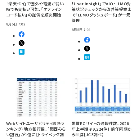
「楽天ペイ」で圏外や電波が弱い
「User Insight」でAIO・LLMO対
時でも支払い可能、「オフライン
策状況チェックから改善策提案ま
コード払い」の提供を順次開始
で「LLMOダッシュボード」が一元
管理
8月5日 7:02
8月5日 7:01
Webサイトユーザビリティ診断ラ
悪質ECサイトの通報件数、2026
ンキング・地方銀行編、「関西みら
年上半期は9,224件！ 前年同期か
い銀行」が1位に【トライベック調
ら半減【JC3調べ】