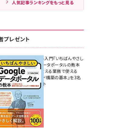
人気記事ランキングをもっと見る
者プレゼント
無料BIツール入門『いちばんやさし
いGoogleデータポータルの教本
人気講師が教える業務で使える
ダッシュボード構築の基本』を3名
様にプレゼント
7月31日 10:00