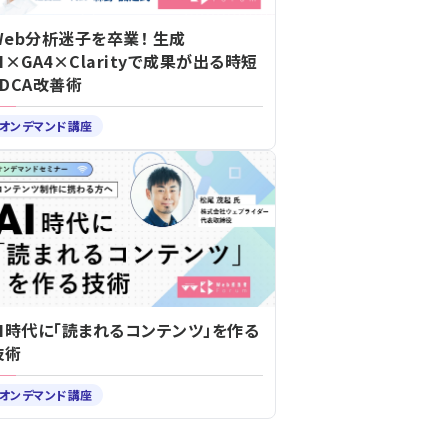
Web分析迷子を卒業！ 生成
AI×GA4×Clarityで成果が出る時短
PDCA改善術
オンデマンド講座
AI時代に「読まれるコンテンツ」を作る
技術
オンデマンド講座