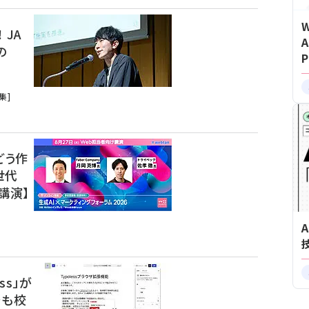
 JA
の
集]
どう作
世代
講演】
ss」が
でも校