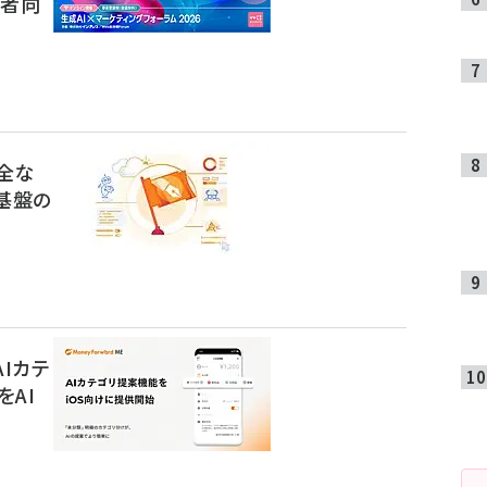
当者向
安全な
基盤の
AIカテ
AI