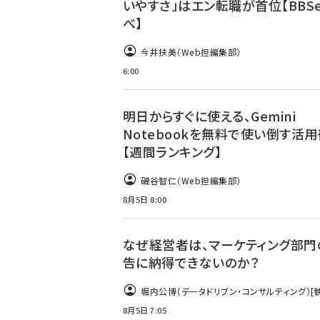
いやすさ」はエン転職が首位【BBS
べ】
今井扶美（Web担編集部）
6:00
明日からすぐに使える、Gemini
Notebookを無料で使い倒す活用
【週間ランキング】
磯谷智仁（Web担編集部）
8月5日 8:00
なぜ経営者は、マーケティング部門
告に納得できないのか？
堀内公博（データドリブン・コンサルティング）
[
8月5日 7:05