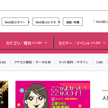
Forum
Web担
Web担ビギナー
Web担メルマガ
連載・特集
＼ 読者アンケートにご協力ください ／
7月24日で創刊20周年。ご回答者には抽選でプレゼントを
カテゴリ／種別
セミナー／イベント
から探す
から探す
差し上げます！
▼アンケートページはこちらから▼
SNS
アクセス解析／データ分析
サイト制作／デザイン
CMS
人