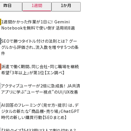
昨日
1週間
1か月
z世代 (1620)
meo (1274)
1週間かかった作業が1日に！ Gemini
Notebookを無料で使い倒す活用術8選
llmo (1160)
SEOで勝つタイトル付けの法則とは？ グー
グルから評価され、流入数を増やす5つの条
件
派遣で働く期間、同じ会社・同じ職場を継続
希望「3年以上」が第1位【エン調べ】
アクティブユーザーが2倍に急成長！ JA共済
アプリに学ぶ“ユーザー視点”のUI/UX改善
AI回答のフレーミング（見せ方・提示）は、デ
ジタルの新たな「商品棚・売り場」――ChatGPT
時代の新しい購買行動【SEOまとめ】
【3秒クイズ】5433円は3人で割り切れる？