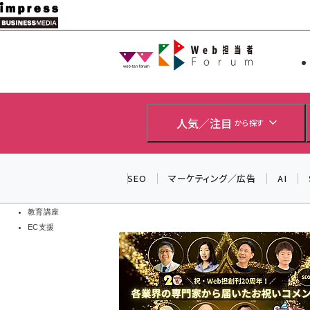
メ
イ
Web担当者
Web担当者
ン
EC担当者
コ
製品導入
ン
企業IT
ソフト開発
テ
人気／注目
から探す
IoT・AI
ン
DCクラウド
研究・調査
ツ
SEO
マーケティング／広告
AI
エネルギー
に
ドローン
移
教育講座
EC支援
動