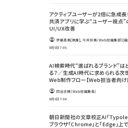
アクティブユーザーが2倍に急成長！
共済アプリに学ぶ“ユーザー視点”
UI/UX改善
伊藤真美
[執筆]
,
今井扶美（Web担編集部）
[編
8月5日 7:05
AI検索時代“選ばれるブランド”は
る？／生成AI時代に求められる次
Web制作フロー【Web担当者向け
四谷志穂（Web担編集長）
8月5日 7:04
朝日新聞社の文章校正AI「Typole
ブラウザ「Chrome」と「Edge」上