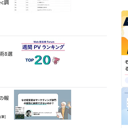
ec調
術8選
の報
執筆]