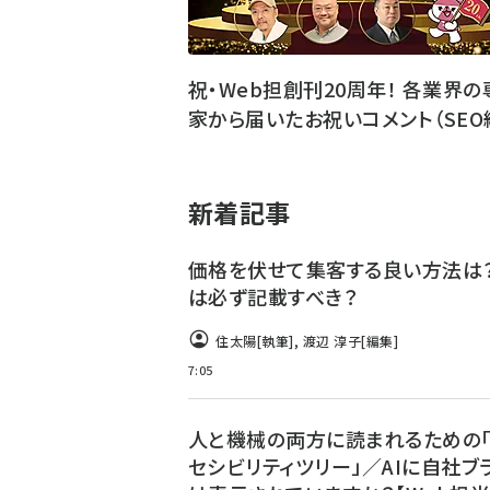
祝・Web担創刊20周年！ 各業界の
家から届いたお祝いコメント（SEO
新着記事
価格を伏せて集客する良い方法は？
は必ず記載すべき？
住太陽
[執筆]
,
渡辺 淳子
[編集]
7:05
人と機械の両方に読まれるための
セシビリティツリー」／AIに自社ブ