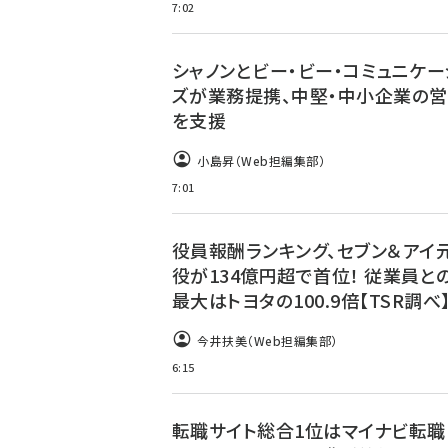
7:02
シャノンとビー・ビー・コミュニケー
ズが業務提携、中堅・中小企業の営
を支援
小島昇（Web担編集部）
7:01
役員報酬ランキング、セブン＆アイ
役が134億円超で首位！ 従業員と
最大はトヨタの100.9倍【TSR調べ
今井扶美（Web担編集部）
6:15
転職サイト総合1位はマイナビ転職！