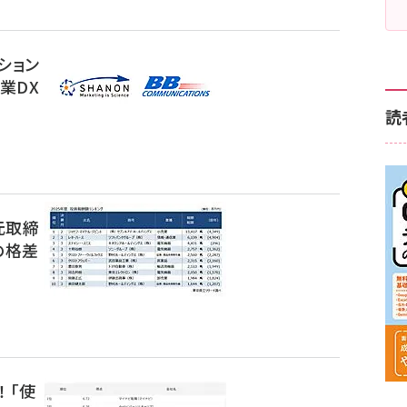
ション
業DX
読
元取締
の格差
】
 「使