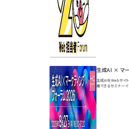
生成AI × マ
生成AIをWebサ
握できるセミナーイ