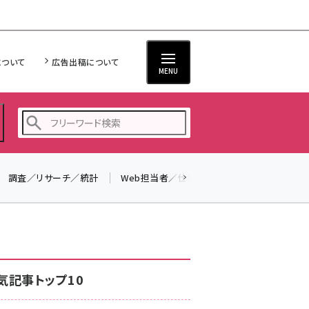
について
広告出稿について
MENU
調査／リサーチ／統計
Web担当者／仕事
法律／標準規格
seo (3519)
ai (2801)
youtube (2425)
note (2310)
気記事トップ10
セミナー (2301)