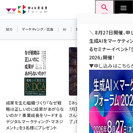
メ
Web担当者Forum
イ
検索
MENU
ン
コ
SEO
マーケティング／広告
AI
SNS
アクセス解析／データ分析
＼ 8月27日開催、申
ン
生成AIをマーケテ
テ
るセミナーイベント「生
ン
2026」開催！
ツ
▼申し込みはこちら
seo (3528)
に
ai (2811)
移
動
youtube (2439)
note (2315)
成果を生む組織づくり『なぜ戦
【ネットミーム振り返り・2026年
略は正しいのに成果があがらな
7月】「映画ちいかわ」「佐藤二朗
セミナー (2308)
いのか？ 事業成長をリードする
さん・橋本愛さん」「POPOPO終
デジタルマーケティング・マネジ
了」など
z世代 (1623)
メント』を3名様にプレゼント
meo (1277)