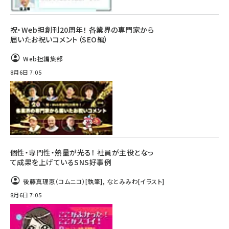
祝・Web担創刊20周年！ 各業界の専門家から
届いたお祝いコメント（SEO編）
Web担編集部
8月6日 7:05
個性・専門性・熱量が光る！ 社員が主役となっ
て成果を上げているSNS好事例
後藤真理恵（コムニコ）
[執筆]
,
なとみみわ
[イラスト]
8月6日 7:05