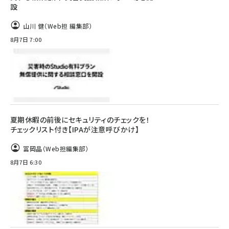
設
山川 健（Web担 編集部）
8月7日 7:00
夏期休暇の前後にセキュリティのチェックを！
チェックリスト付き【IPAが注意呼びかけ】
冨岡晶（Web担編集部）
8月7日 6:30