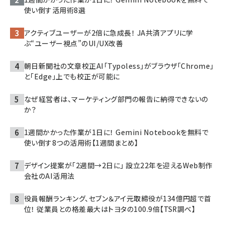
使い倒す活用術8選
アクティブユーザーが2倍に急成長！ JA共済アプリに学
ぶ“ユーザー視点”のUI/UX改善
朝日新聞社の文章校正AI「Typoless」がブラウザ「Chrome」
と「Edge」上でも校正が可能に
なぜ経営者は、マーケティング部門の報告に納得できないの
か？
1週間かかった作業が1日に！ Gemini Notebookを無料で
使い倒す8つの活用術【1週間まとめ】
デザイン提案が「2週間→2日に」 設立22年を迎えるWeb制作
会社のAI活用法
役員報酬ランキング、セブン＆アイ元取締役が134億円超で首
位！ 従業員との格差最大はトヨタの100.9倍【TSR調べ】