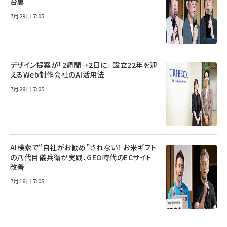
台裏
7月29日 7:05
デザイン提案が「2週間→2日に」 設立22年を迎
えるWeb制作会社のAI活用法
7月28日 7:05
AI検索で“自社がお勧め”されない！ お米ギフト
の八代目儀兵衛が実践、GEO時代のECサイト
改善
7月16日 7:05