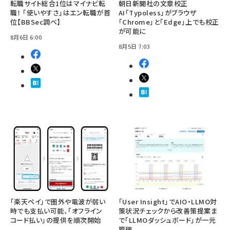
転職サイト総合1位はマイナビ転
朝日新聞社の文章校正
職！ 「使いやすさ」はエン転職が首
AI「Typoless」がブラウザ
位【BBSec調べ】
「Chrome」と「Edge」上でも校正
が可能に
8月6日 6:00
8月5日 7:03
「楽天ペイ」で圏外や電波が弱い
「User Insight」でAIO・LLMO対
時でも支払い可能、「オフライン
策状況チェックから改善策提案ま
コード払い」の提供を順次開始
で「LLMOダッシュボード」が一元
管理