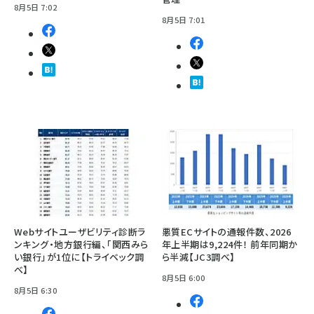
8月5日 7:02
8月5日 7:01
Webサイトユーザビリティ診断ラ
悪質ECサイトの通報件数、2026
ンキング・地方銀行編、「関西みら
年上半期は9,224件！ 前年同期か
い銀行」が1位に【トライベック調
ら半減【JC3調べ】
べ】
8月5日 6:00
8月5日 6:30