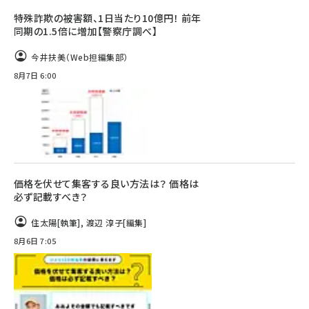
特殊詐欺の被害額、1日当たり10億円！ 前年
同期の1.5倍に増加【警察庁調べ】
今井扶美（Web担編集部）
8月7日 6:00
価格を伏せて集客する良い方法は？ 価格は
必ず記載すべき？
住太陽
[執筆]
,
渡辺 淳子
[編集]
8月6日 7:05