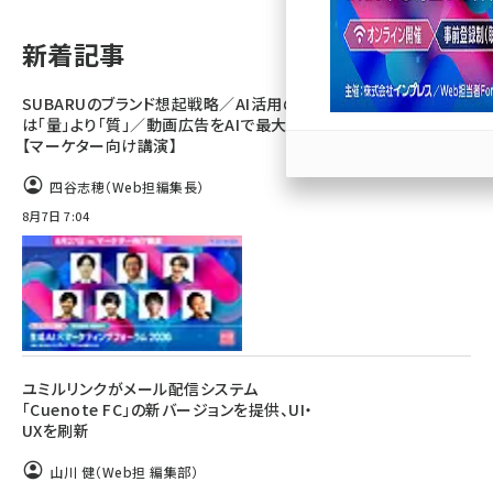
llmo (1166)
新着記事
SUBARUのブランド想起戦略／AI活用のカギ
は「量」より「質」／動画広告をAIで最大化
【マーケター向け講演】
四谷志穂（Web担編集長）
8月7日 7:04
ユミルリンクがメール配信システム
「Cuenote FC」の新バージョンを提供、UI・
UXを刷新
山川 健（Web担 編集部）