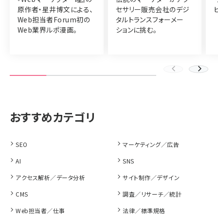
原作者・星井博文による、
セサリー販売会社のデジ
Web担当者Forum初の
タルトランスフォーメー
Web業界ルポ漫画。
ションに挑む。
SEO
マーケティング／広告
AI
SNS
アクセス解析／データ分析
サイト制作／デザイン
CMS
調査／リサーチ／統計
Web担当者／仕事
法律／標準規格