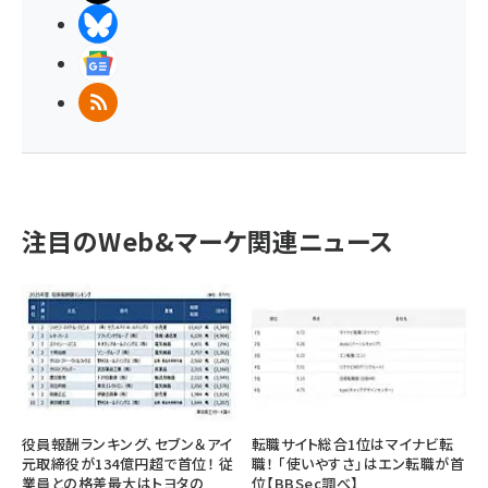
BlueSky
Googleニュース
RSS
注目のWeb&マーケ関連ニュース
役員報酬ランキング、セブン＆アイ
転職サイト総合1位はマイナビ転
元取締役が134億円超で首位！ 従
職！ 「使いやすさ」はエン転職が首
業員との格差最大はトヨタの
位【BBSec調べ】