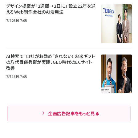
デザイン提案が「2週間→2日に」 設立22年を迎
えるWeb制作会社のAI活用法
7月28日 7:05
AI検索で“自社がお勧め”されない！ お米ギフト
の八代目儀兵衛が実践、GEO時代のECサイト
改善
7月16日 7:05
企画広告記事をもっと見る