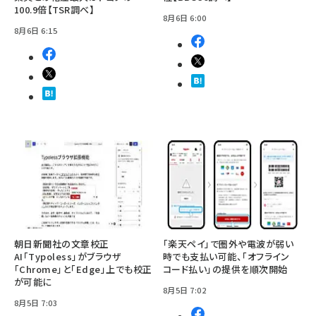
100.9倍【TSR調べ】
8月6日 6:00
8月6日 6:15
朝日新聞社の文章校正
「楽天ペイ」で圏外や電波が弱い
AI「Typoless」がブラウザ
時でも支払い可能、「オフライン
「Chrome」と「Edge」上でも校正
コード払い」の提供を順次開始
が可能に
8月5日 7:02
8月5日 7:03