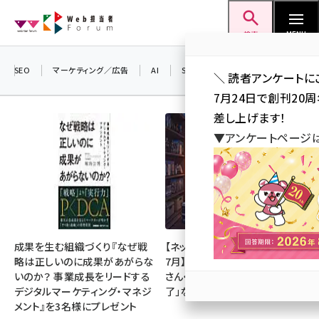
メ
Web担当者Forum
イ
検索
MENU
ン
コ
SEO
マーケティング／広告
AI
SNS
アクセス解析／データ分析
＼ 読者アンケートに
ン
7月24日で創刊20
テ
差し上げます！
ン
▼アンケートページ
ツ
seo (3523)
に
ai (2804)
移
動
youtube (2429)
note (2312)
成果を生む組織づくり『なぜ戦
【ネットミーム振り返り・2026年
略は正しいのに成果があがらな
7月】「映画ちいかわ」「佐藤二朗
セミナー (2303)
いのか？ 事業成長をリードする
さん・橋本愛さん」「POPOPO終
デジタルマーケティング・マネジ
了」など
z世代 (1622)
メント』を3名様にプレゼント
meo (1275)