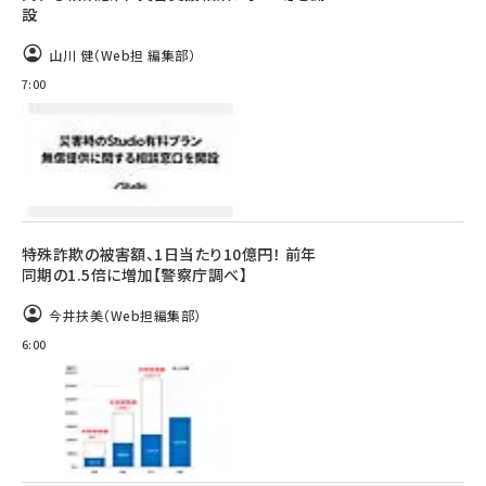
設
山川 健（Web担 編集部）
7:00
特殊詐欺の被害額、1日当たり10億円！ 前年
同期の1.5倍に増加【警察庁調べ】
今井扶美（Web担編集部）
6:00