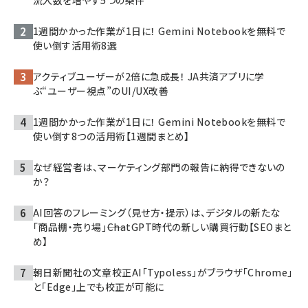
流入数を増やす5つの条件
1週間かかった作業が1日に！ Gemini Notebookを無料で
使い倒す活用術8選
アクティブユーザーが2倍に急成長！ JA共済アプリに学
ぶ“ユーザー視点”のUI/UX改善
1週間かかった作業が1日に！ Gemini Notebookを無料で
使い倒す8つの活用術【1週間まとめ】
なぜ経営者は、マーケティング部門の報告に納得できないの
か？
AI回答のフレーミング（見せ方・提示）は、デジタルの新たな
「商品棚・売り場」――ChatGPT時代の新しい購買行動【SEOまと
め】
朝日新聞社の文章校正AI「Typoless」がブラウザ「Chrome」
と「Edge」上でも校正が可能に