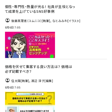
個性・専門性・熱量が光る！ 社員が主役となっ
て成果を上げているSNS好事例
後藤真理恵（コムニコ）
[執筆]
,
なとみみわ
[イラスト]
8月6日 7:05
価格を伏せて集客する良い方法は？ 価格は
必ず記載すべき？
住太陽
[執筆]
,
渡辺 淳子
[編集]
8月6日 7:05