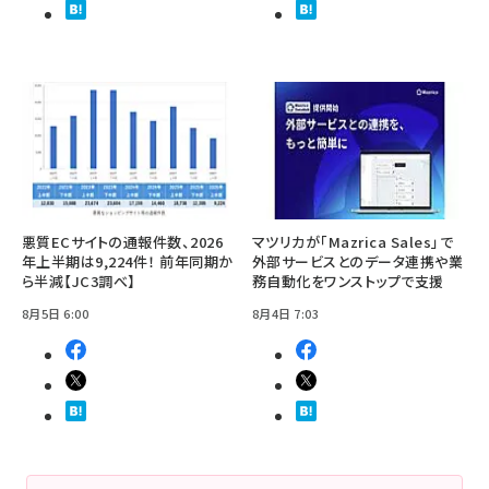
悪質ECサイトの通報件数、2026
マツリカが「Mazrica Sales」で
年上半期は9,224件！ 前年同期か
外部サービスとのデータ連携や業
ら半減【JC3調べ】
務自動化をワンストップで支援
8月5日 6:00
8月4日 7:03