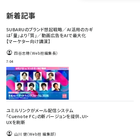
llmo (1161)
新着記事
SUBARUのブランド想起戦略／AI活用のカギ
は「量」より「質」／動画広告をAIで最大化
【マーケター向け講演】
四谷志穂（Web担編集長）
7:04
ユミルリンクがメール配信システム
「Cuenote FC」の新バージョンを提供、UI・
UXを刷新
山川 健（Web担 編集部）