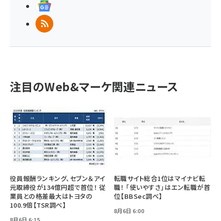
Googleニュース
RSS
注目のWeb&マーケ関連ニュース
役員報酬ランキング、セブン＆アイ
転職サイト総合1位はマイナビ転
元取締役が134億円超で首位！ 従
職！ 「使いやすさ」はエン転職が首
業員との格差最大はトヨタの
位【BBSec調べ】
100.9倍【TSR調べ】
8月6日 6:00
8月6日 6:15