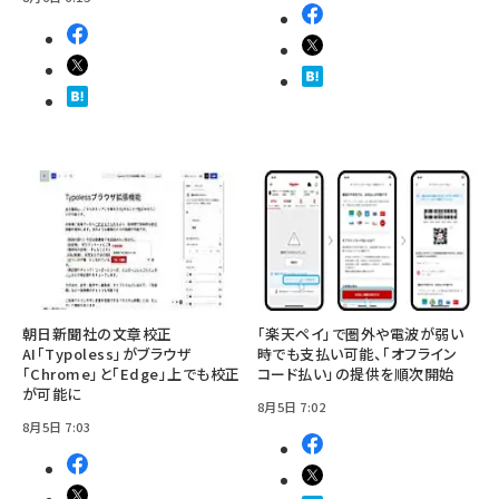
朝日新聞社の文章校正
「楽天ペイ」で圏外や電波が弱い
AI「Typoless」がブラウザ
時でも支払い可能、「オフライン
「Chrome」と「Edge」上でも校正
コード払い」の提供を順次開始
が可能に
8月5日 7:02
8月5日 7:03