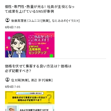
個性・専門性・熱量が光る！ 社員が主役となっ
て成果を上げているSNS好事例
後藤真理恵（コムニコ）
[執筆]
,
なとみみわ
[イラスト]
8月6日 7:05
価格を伏せて集客する良い方法は？ 価格は
必ず記載すべき？
住太陽
[執筆]
,
渡辺 淳子
[編集]
8月6日 7:05