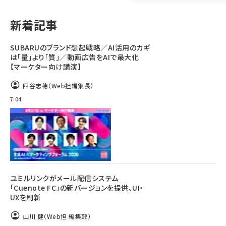
llmo (1161)
新着記事
SUBARUのブランド想起戦略／AI活用のカギ
は「量」より「質」／動画広告をAIで最大化
【マーケター向け講演】
四谷志穂（Web担編集長）
7:04
ユミルリンクがメール配信システム
「Cuenote FC」の新バージョンを提供、UI・
UXを刷新
山川 健（Web担 編集部）