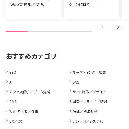
Web業界ルポ漫画。
ションに挑む。
SEO
マーケティング／広告
AI
SNS
アクセス解析／データ分析
サイト制作／デザイン
CMS
調査／リサーチ／統計
Web担当者／仕事
法律／標準規格
UX／CX
レンサバ／システム