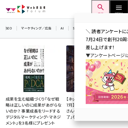
メ
Web担当者Forum
イ
検索
MENU
ン
コ
SEO
マーケティング／広告
AI
SNS
アクセス解析／データ分析
＼ 読者アンケートに
ン
7月24日で創刊20
テ
差し上げます！
ン
▼アンケートページ
ツ
seo (3523)
に
ai (2804)
移
動
youtube (2429)
note (2312)
成果を生む組織づくり『なぜ戦
【ネットミーム振り返り・2026年
略は正しいのに成果があがらな
7月】「映画ちいかわ」「佐藤二朗
セミナー (2303)
いのか？ 事業成長をリードする
さん・橋本愛さん」「POPOPO終
デジタルマーケティング・マネジ
了」など
z世代 (1622)
メント』を3名様にプレゼント
meo (1275)