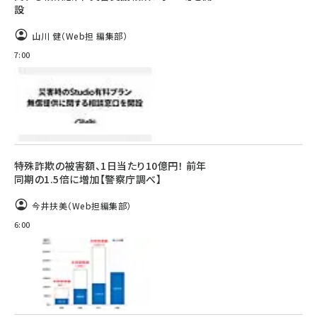
設
山川 健（Web担 編集部）
7:00
特殊詐欺の被害額、1日当たり10億円！ 前年
同期の1.5倍に増加【警察庁調べ】
今井扶美（Web担編集部）
6:00