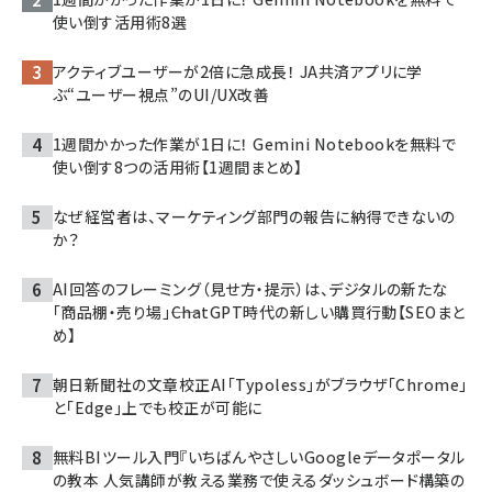
使い倒す活用術8選
アクティブユーザーが2倍に急成長！ JA共済アプリに学
ぶ“ユーザー視点”のUI/UX改善
1週間かかった作業が1日に！ Gemini Notebookを無料で
使い倒す8つの活用術【1週間まとめ】
なぜ経営者は、マーケティング部門の報告に納得できないの
か？
AI回答のフレーミング（見せ方・提示）は、デジタルの新たな
「商品棚・売り場」――ChatGPT時代の新しい購買行動【SEOまと
め】
朝日新聞社の文章校正AI「Typoless」がブラウザ「Chrome」
と「Edge」上でも校正が可能に
無料BIツール入門『いちばんやさしいGoogleデータポータル
の教本 人気講師が教える業務で使えるダッシュボード構築の