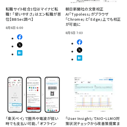
転職サイト総合1位はマイナビ転
朝日新聞社の文章校正
職！ 「使いやすさ」はエン転職が首
AI「Typoless」がブラウザ
位【BBSec調べ】
「Chrome」と「Edge」上でも校正
が可能に
8月6日 6:00
8月5日 7:03
「楽天ペイ」で圏外や電波が弱い
「User Insight」でAIO・LLMO対
時でも支払い可能、「オフライン
策状況チェックから改善策提案ま