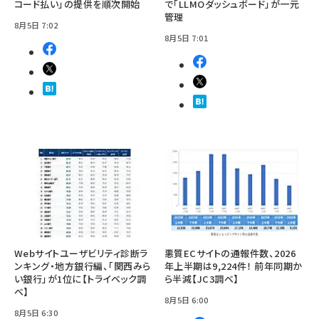
コード払い」の提供を順次開始
で「LLMOダッシュボード」が一元
管理
8月5日 7:02
8月5日 7:01
Webサイトユーザビリティ診断ラ
悪質ECサイトの通報件数、2026
ンキング・地方銀行編、「関西みら
年上半期は9,224件！ 前年同期か
い銀行」が1位に【トライベック調
ら半減【JC3調べ】
べ】
8月5日 6:00
8月5日 6:30