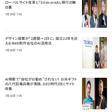
ローバルサイト改革と「SitecoreAI」移行の舞
台裏
7月29日 7:05
デザイン提案が「2週間→2日に」 設立22年を迎
えるWeb制作会社のAI活用法
7月28日 7:05
AI検索で“自社がお勧め”されない！ お米ギフト
の八代目儀兵衛が実践、GEO時代のECサイト
改善
7月16日 7:05