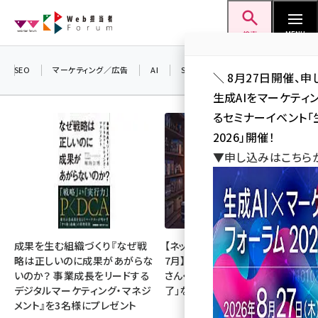
メ
Web担当者Forum
イ
検索
MENU
ン
コ
SEO
マーケティング／広告
AI
SNS
アクセス解析／データ分析
＼ 8月27日開催、申
ン
生成AIをマーケテ
テ
るセミナーイベント「生
ン
2026」開催！
ツ
▼申し込みはこちら
seo (3536)
に
ai (2818)
移
動
youtube (2444)
note (2320)
成果を生む組織づくり『なぜ戦
【ネットミーム振り返り・2026年
略は正しいのに成果があがらな
7月】「映画ちいかわ」「佐藤二朗
セミナー (2313)
いのか？ 事業成長をリードする
さん・橋本愛さん」「POPOPO終
デジタルマーケティング・マネジ
了」など
z世代 (1629)
メント』を3名様にプレゼント
meo (1279)