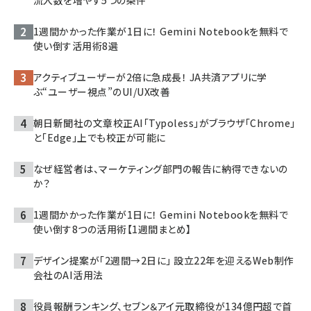
流入数を増やす5つの条件
1週間かかった作業が1日に！ Gemini Notebookを無料で
使い倒す活用術8選
アクティブユーザーが2倍に急成長！ JA共済アプリに学
ぶ“ユーザー視点”のUI/UX改善
朝日新聞社の文章校正AI「Typoless」がブラウザ「Chrome」
と「Edge」上でも校正が可能に
なぜ経営者は、マーケティング部門の報告に納得できないの
か？
1週間かかった作業が1日に！ Gemini Notebookを無料で
使い倒す8つの活用術【1週間まとめ】
デザイン提案が「2週間→2日に」 設立22年を迎えるWeb制作
会社のAI活用法
役員報酬ランキング、セブン＆アイ元取締役が134億円超で首