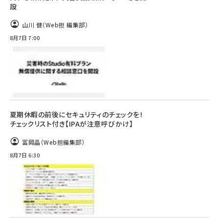
設
山川 健（Web担 編集部）
8月7日 7:00
夏期休暇の前後にセキュリティのチェックを！
チェックリスト付き【IPAが注意呼びかけ】
冨岡晶（Web担編集部）
8月7日 6:30