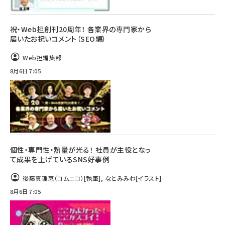
祝・Web担創刊20周年！ 各業界の専門家から
届いたお祝いコメント（SEO編）
Web担編集部
8月6日 7:05
個性・専門性・熱量が光る！ 社員が主役となっ
て成果を上げているSNS好事例
後藤真理恵（コムニコ）
[執筆]
,
なとみみわ
[イラスト]
8月6日 7:05