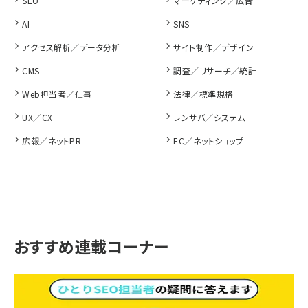
SEO
マーケティング／広告
AI
SNS
アクセス解析／データ分析
サイト制作／デザイン
CMS
調査／リサーチ／統計
Web担当者／仕事
法律／標準規格
UX／CX
レンサバ／システム
広報／ネットPR
EC／ネットショップ
おすすめ連載コーナー