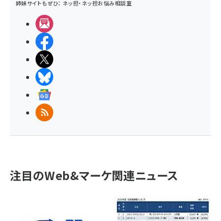
姉妹サイトもぜひ：
ネッ担
・
ネッ担お悩み相談室
メルマガ
Facebook
X(エックス)
BlueSky
Googleニュース
RSS
注目のWeb&マーケ関連ニュース