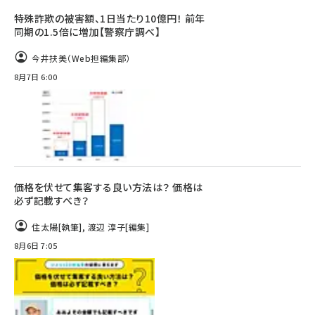
特殊詐欺の被害額、1日当たり10億円！ 前年
同期の1.5倍に増加【警察庁調べ】
今井扶美（Web担編集部）
8月7日 6:00
価格を伏せて集客する良い方法は？ 価格は
必ず記載すべき？
住太陽
[執筆]
,
渡辺 淳子
[編集]
8月6日 7:05