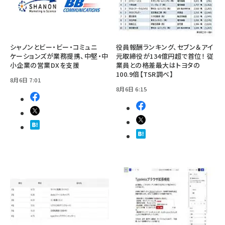
シャノンとビー・ビー・コミュニ
役員報酬ランキング、セブン＆アイ
ケーションズが業務提携、中堅・中
元取締役が134億円超で首位！ 従
小企業の営業DXを支援
業員との格差最大はトヨタの
100.9倍【TSR調べ】
8月6日 7:01
8月6日 6:15