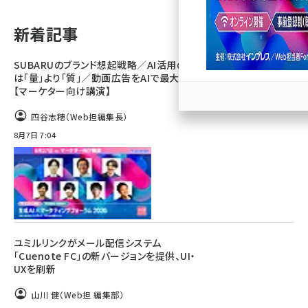
llmo (1167)
新着記事
SUBARUのブランド想起戦略／AI活用のカギ
は「量」より「質」／動画広告をAIで最大化
【マーケター向け講演】
四谷志穂（Web担編集長）
8月7日 7:04
ユミルリンクがメール配信システム
「Cuenote FC」の新バージョンを提供、UI・
UXを刷新
山川 健（Web担 編集部）