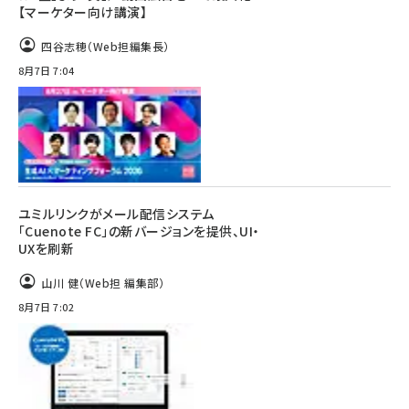
【マーケター向け講演】
四谷志穂（Web担編集長）
8月7日 7:04
ユミルリンクがメール配信システム
「Cuenote FC」の新バージョンを提供、UI・
UXを刷新
山川 健（Web担 編集部）
8月7日 7:02