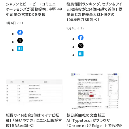
シャノンとビー・ビー・コミュニ
役員報酬ランキング、セブン＆アイ
ケーションズが業務提携、中堅・中
元取締役が134億円超で首位！ 従
小企業の営業DXを支援
業員との格差最大はトヨタの
100.9倍【TSR調べ】
8月6日 7:01
8月6日 6:15
転職サイト総合1位はマイナビ転
朝日新聞社の文章校正
職！ 「使いやすさ」はエン転職が首
AI「Typoless」がブラウザ
位【BBSec調べ】
「Chrome」と「Edge」上でも校正