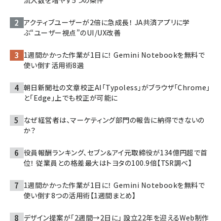
流入数を増やす5つの条件
アクティブユーザーが2倍に急成長！ JA共済アプリに学
ぶ“ユーザー視点”のUI/UX改善
1週間かかった作業が1日に！ Gemini Notebookを無料で
使い倒す活用術8選
朝日新聞社の文章校正AI「Typoless」がブラウザ「Chrome」
と「Edge」上でも校正が可能に
なぜ経営者は、マーケティング部門の報告に納得できないの
か？
役員報酬ランキング、セブン＆アイ元取締役が134億円超で首
位！ 従業員との格差最大はトヨタの100.9倍【TSR調べ】
1週間かかった作業が1日に！ Gemini Notebookを無料で
使い倒す8つの活用術【1週間まとめ】
デザイン提案が「2週間→2日に」 設立22年を迎えるWeb制作