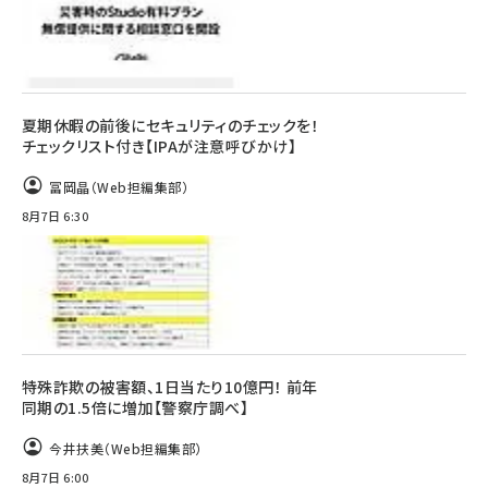
夏期休暇の前後にセキュリティのチェックを！
チェックリスト付き【IPAが注意呼びかけ】
冨岡晶（Web担編集部）
8月7日 6:30
特殊詐欺の被害額、1日当たり10億円！ 前年
同期の1.5倍に増加【警察庁調べ】
今井扶美（Web担編集部）
8月7日 6:00