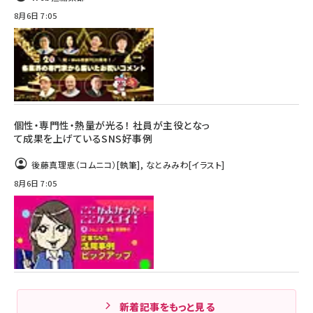
8月6日 7:05
個性・専門性・熱量が光る！ 社員が主役となっ
て成果を上げているSNS好事例
後藤真理恵（コムニコ）
[執筆]
,
なとみみわ
[イラスト]
8月6日 7:05
新着記事をもっと見る