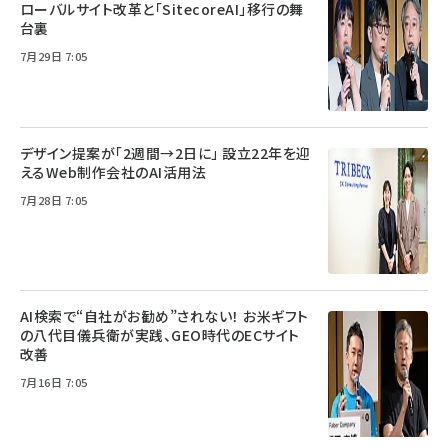
ローバルサイト改革と「SitecoreAI」移行の舞
台裏
7月29日 7:05
デザイン提案が「2週間→2日に」 設立22年を迎
えるWeb制作会社のAI活用法
7月28日 7:05
AI検索で“自社がお勧め”されない！ お米ギフト
の八代目儀兵衛が実践、GEO時代のECサイト
改善
7月16日 7:05