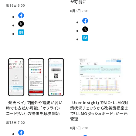
が可能に
8月6日 6:00
8月5日 7:03
「楽天ペイ」で圏外や電波が弱い
「User Insight」でAIO・LLMO対
時でも支払い可能、「オフライン
策状況チェックから改善策提案ま
コード払い」の提供を順次開始
で「LLMOダッシュボード」が一元
管理
8月5日 7:02
8月5日 7:01