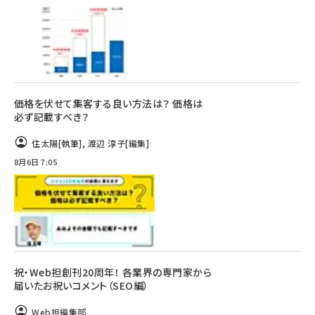
価格を伏せて集客する良い方法は？ 価格は
必ず記載すべき？
住太陽
[執筆]
,
渡辺 淳子
[編集]
8月6日 7:05
祝・Web担創刊20周年！ 各業界の専門家から
届いたお祝いコメント（SEO編）
Web担編集部