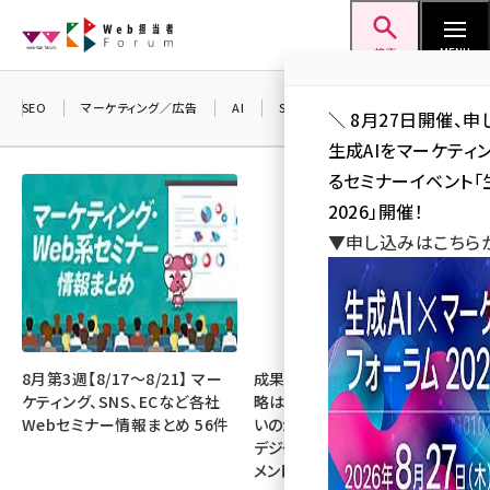
メ
Web担当者Forum
イ
検索
MENU
ン
コ
SEO
マーケティング／広告
AI
SNS
アクセス解析／データ分析
＼ 8月27日開催、申
ン
生成AIをマーケテ
テ
るセミナーイベント「生
ン
2026」開催！
ツ
▼申し込みはこちら
seo (3541)
に
ai (2827)
移
動
youtube (2449)
note (2323)
8月第3週【8/17～8/21】 マー
成果を生む組織づくり『なぜ戦
ケティング、SNS、ECなど各社
略は正しいのに成果があがらな
セミナー (2318)
Webセミナー情報まとめ 56件
いのか？ 事業成長をリードする
デジタルマーケティング・マネジ
z世代 (1632)
メント』を3名様にプレゼント
meo (1282)