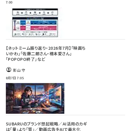
7:00
【ネットミーム振り返り・2026年7月】「映画ち
いかわ」「佐藤二朗さん・橋本愛さん」
「POPOPO終了」など
影山 守
8月7日 7:05
SUBARUのブランド想起戦略／AI活用のカギ
は「量」より「質」／動画広告をAIで最大化