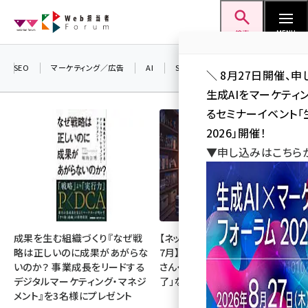
メ
Web担当者Forum
イ
検索
MENU
ン
コ
SEO
マーケティング／広告
AI
SNS
アクセス解析／データ分析
＼ 8月27日開催、申
ン
生成AIをマーケテ
テ
るセミナーイベント「生
ン
2026」開催！
ツ
▼申し込みはこちら
seo (3536)
に
ai (2818)
移
動
youtube (2444)
note (2320)
成果を生む組織づくり『なぜ戦
【ネットミーム振り返り・2026年
略は正しいのに成果があがらな
7月】「映画ちいかわ」「佐藤二朗
セミナー (2313)
いのか？ 事業成長をリードする
さん・橋本愛さん」「POPOPO終
デジタルマーケティング・マネジ
了」など
z世代 (1629)
メント』を3名様にプレゼント
meo (1279)