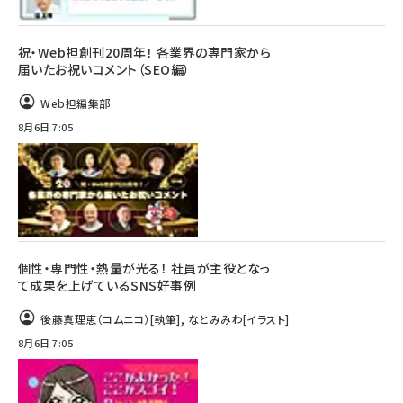
祝・Web担創刊20周年！ 各業界の専門家から
届いたお祝いコメント（SEO編）
Web担編集部
8月6日 7:05
個性・専門性・熱量が光る！ 社員が主役となっ
て成果を上げているSNS好事例
後藤真理恵（コムニコ）
[執筆]
,
なとみみわ
[イラスト]
8月6日 7:05