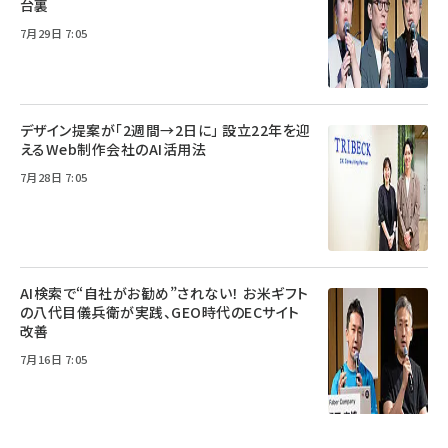
台裏
7月29日 7:05
デザイン提案が「2週間→2日に」 設立22年を迎
えるWeb制作会社のAI活用法
7月28日 7:05
AI検索で“自社がお勧め”されない！ お米ギフト
の八代目儀兵衛が実践、GEO時代のECサイト
改善
7月16日 7:05