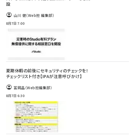
設
山川 健（Web担 編集部）
8月7日 7:00
夏期休暇の前後にセキュリティのチェックを！
チェックリスト付き【IPAが注意呼びかけ】
冨岡晶（Web担編集部）
8月7日 6:30