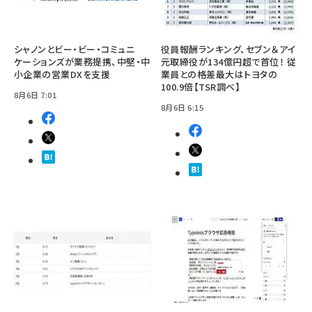
シャノンとビー・ビー・コミュニ
役員報酬ランキング、セブン＆アイ
ケーションズが業務提携、中堅・中
元取締役が134億円超で首位！ 従
小企業の営業DXを支援
業員との格差最大はトヨタの
100.9倍【TSR調べ】
8月6日 7:01
8月6日 6:15