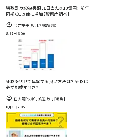
特殊詐欺の被害額、1日当たり10億円！ 前年
同期の1.5倍に増加【警察庁調べ】
今井扶美（Web担編集部）
8月7日 6:00
価格を伏せて集客する良い方法は？ 価格は
必ず記載すべき？
住太陽
[執筆]
,
渡辺 淳子
[編集]
8月6日 7:05