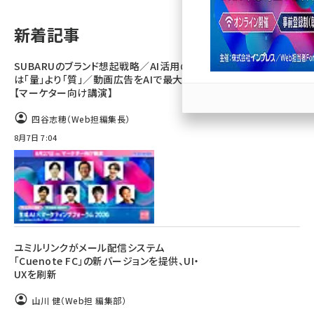
llmo (1167)
新着記事
SUBARUのブランド想起戦略／AI活用のカギ
は「量」より「質」／動画広告をAIで最大化
【マーケター向け講演】
四谷志穂（Web担編集長）
8月7日 7:04
ユミルリンクがメール配信システム
「Cuenote FC」の新バージョンを提供、UI・
UXを刷新
山川 健（Web担 編集部）