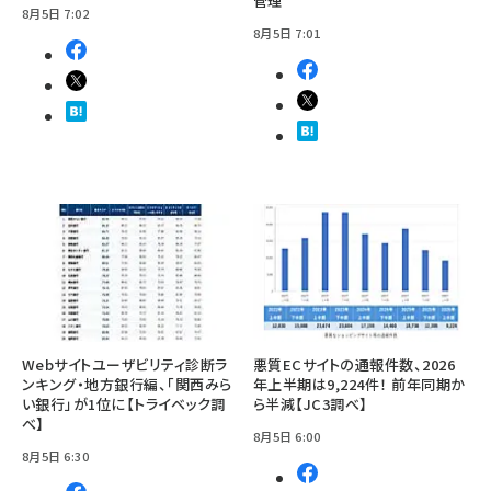
管理
8月5日 7:02
8月5日 7:01
Webサイトユーザビリティ診断ラ
悪質ECサイトの通報件数、2026
ンキング・地方銀行編、「関西みら
年上半期は9,224件！ 前年同期か
い銀行」が1位に【トライベック調
ら半減【JC3調べ】
べ】
8月5日 6:00
8月5日 6:30