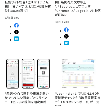
転職サイト総合1位はマイナビ転
朝日新聞社の文章校正
職！ 「使いやすさ」はエン転職が首
AI「Typoless」がブラウザ
位【BBSec調べ】
「Chrome」と「Edge」上でも校正
が可能に
8月6日 6:00
8月5日 7:03
「楽天ペイ」で圏外や電波が弱い
「User Insight」でAIO・LLMO対
時でも支払い可能、「オフライン
策状況チェックから改善策提案ま
コード払い」の提供を順次開始
で「LLMOダッシュボード」が一元