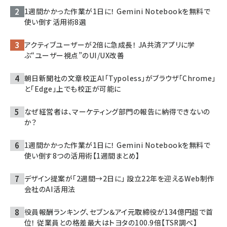
1週間かかった作業が1日に！ Gemini Notebookを無料で
使い倒す活用術8選
アクティブユーザーが2倍に急成長！ JA共済アプリに学
ぶ“ユーザー視点”のUI/UX改善
朝日新聞社の文章校正AI「Typoless」がブラウザ「Chrome」
と「Edge」上でも校正が可能に
なぜ経営者は、マーケティング部門の報告に納得できないの
か？
1週間かかった作業が1日に！ Gemini Notebookを無料で
使い倒す8つの活用術【1週間まとめ】
デザイン提案が「2週間→2日に」 設立22年を迎えるWeb制作
会社のAI活用法
役員報酬ランキング、セブン＆アイ元取締役が134億円超で首
位！ 従業員との格差最大はトヨタの100.9倍【TSR調べ】