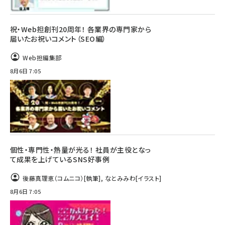
祝・Web担創刊20周年！ 各業界の専門家から
届いたお祝いコメント（SEO編）
Web担編集部
8月6日 7:05
個性・専門性・熱量が光る！ 社員が主役となっ
て成果を上げているSNS好事例
後藤真理恵（コムニコ）
[執筆]
,
なとみみわ
[イラスト]
8月6日 7:05