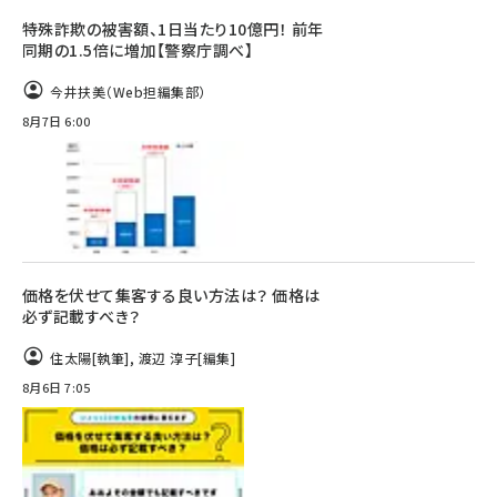
特殊詐欺の被害額、1日当たり10億円！ 前年
同期の1.5倍に増加【警察庁調べ】
今井扶美（Web担編集部）
8月7日 6:00
価格を伏せて集客する良い方法は？ 価格は
必ず記載すべき？
住太陽
[執筆]
,
渡辺 淳子
[編集]
8月6日 7:05