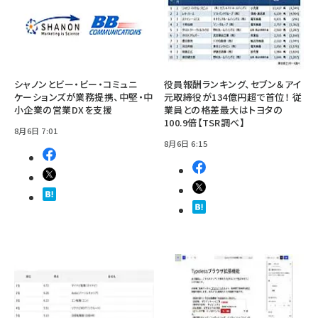
シャノンとビー・ビー・コミュニ
役員報酬ランキング、セブン＆アイ
ケーションズが業務提携、中堅・中
元取締役が134億円超で首位！ 従
小企業の営業DXを支援
業員との格差最大はトヨタの
100.9倍【TSR調べ】
8月6日 7:01
8月6日 6:15