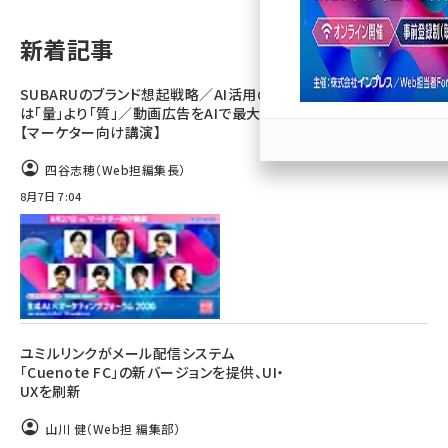
llmo (1166)
新着記事
SUBARUのブランド想起戦略／AI活用のカギ
は「量」より「質」／動画広告をAIで最大化
【マーケター向け講演】
四谷志穂（Web担編集長）
8月7日 7:04
ユミルリンクがメール配信システム
「Cuenote FC」の新バージョンを提供、UI・
UXを刷新
山川 健（Web担 編集部）