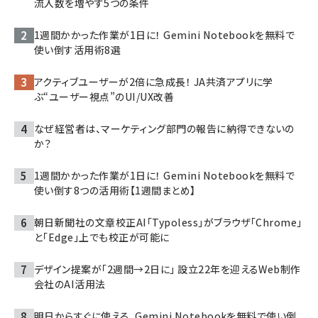
流入数を増やす5つの条件
1週間かかった作業が1日に！ Gemini Notebookを無料で
使い倒す活用術8選
アクティブユーザーが2倍に急成長！ JA共済アプリに学
ぶ“ユーザー視点”のUI/UX改善
なぜ経営者は、マーケティング部門の報告に納得できないの
か？
1週間かかった作業が1日に！ Gemini Notebookを無料で
使い倒す8つの活用術【1週間まとめ】
朝日新聞社の文章校正AI「Typoless」がブラウザ「Chrome」
と「Edge」上でも校正が可能に
デザイン提案が「2週間→2日に」 設立22年を迎えるWeb制作
会社のAI活用法
明日からすぐに使える、Gemini Notebookを無料で使い倒