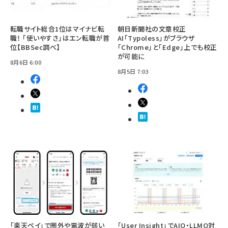
転職サイト総合1位はマイナビ転
朝日新聞社の文章校正
職！ 「使いやすさ」はエン転職が首
AI「Typoless」がブラウザ
位【BBSec調べ】
「Chrome」と「Edge」上でも校正
が可能に
8月6日 6:00
8月5日 7:03
「楽天ペイ」で圏外や電波が弱い
「User Insight」でAIO・LLMO対