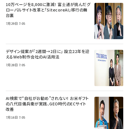
10万ページを8,000に激減！ 富士通が挑んだグ
ローバルサイト改革と「SitecoreAI」移行の舞
台裏
7月29日 7:05
デザイン提案が「2週間→2日に」 設立22年を迎
えるWeb制作会社のAI活用法
7月28日 7:05
AI検索で“自社がお勧め”されない！ お米ギフト
の八代目儀兵衛が実践、GEO時代のECサイト
改善
7月16日 7:05