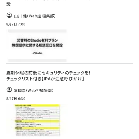
設
山川 健（Web担 編集部）
8月7日 7:00
夏期休暇の前後にセキュリティのチェックを！
チェックリスト付き【IPAが注意呼びかけ】
冨岡晶（Web担編集部）
8月7日 6:30