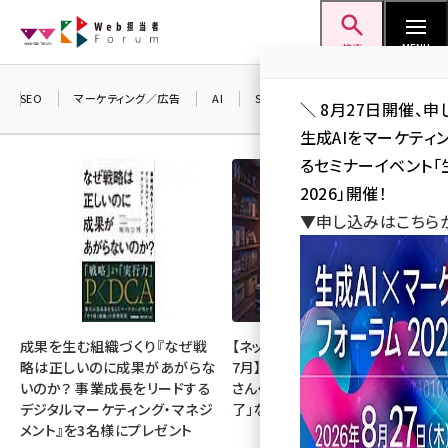
メ
Web担当者Forum
イ
検索
MENU
ン
コ
SEO
マーケティング／広告
AI
SNS
アクセス解析／データ分析
＼ 8月27日開催、申
ン
生成AIをマーケテ
テ
るセミナーイベント「生
ン
2026」開催！
ツ
▼申し込みはこちら
seo (3528)
に
ai (2811)
移
動
youtube (2439)
note (2315)
成果を生む組織づくり『なぜ戦
【ネットミーム振り返り・2026年
略は正しいのに成果があがらな
7月】「映画ちいかわ」「佐藤二朗
セミナー (2308)
いのか？ 事業成長をリードする
さん・橋本愛さん」「POPOPO終
デジタルマーケティング・マネジ
了」など
z世代 (1623)
メント』を3名様にプレゼント
meo (1277)