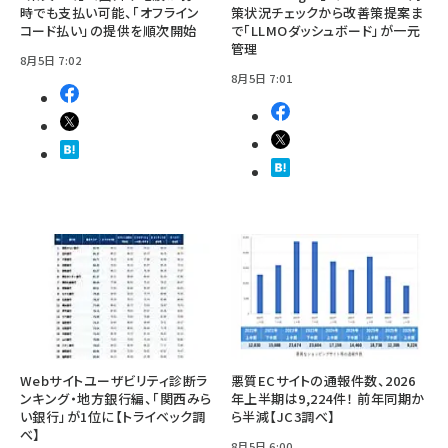
時でも支払い可能、「オフライン
策状況チェックから改善策提案ま
コード払い」の提供を順次開始
で「LLMOダッシュボード」が一元
管理
8月5日 7:02
8月5日 7:01
Webサイトユーザビリティ診断ラ
悪質ECサイトの通報件数、2026
ンキング・地方銀行編、「関西みら
年上半期は9,224件！ 前年同期か
い銀行」が1位に【トライベック調
ら半減【JC3調べ】
べ】
8月5日 6:00