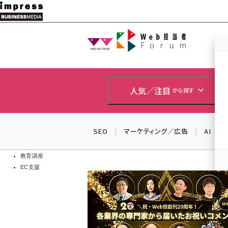
メ
イ
Web担当者
Web担当者
ン
EC担当者
コ
製品導入
ン
企業IT
ソフト開発
テ
人気／注目
から探す
IoT・AI
ン
DCクラウド
研究・調査
ツ
SEO
マーケティング／広告
AI
エネルギー
に
ドローン
移
教育講座
EC支援
動