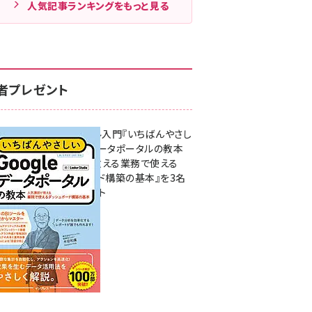
人気記事ランキングをもっと見る
者プレゼント
無料BIツール入門『いちばんやさし
いGoogleデータポータルの教本
人気講師が教える業務で使える
ダッシュボード構築の基本』を3名
様にプレゼント
7月31日 10:00