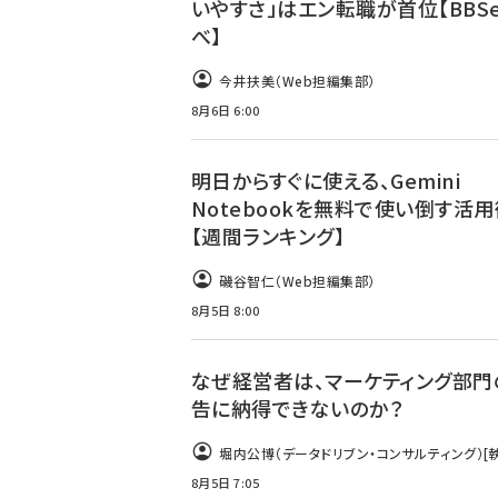
いやすさ」はエン転職が首位【BBS
べ】
今井扶美（Web担編集部）
8月6日 6:00
明日からすぐに使える、Gemini
Notebookを無料で使い倒す活用
【週間ランキング】
磯谷智仁（Web担編集部）
8月5日 8:00
なぜ経営者は、マーケティング部門
告に納得できないのか？
堀内公博（データドリブン・コンサルティング）
[
8月5日 7:05