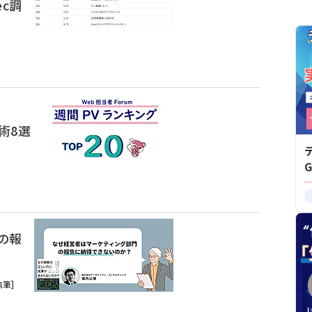
ec調
術8選
の報
執筆]