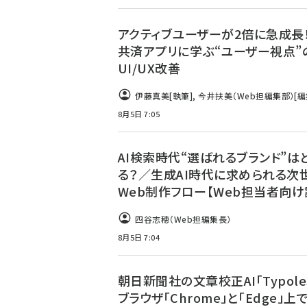
アクティブユーザーが2倍に急成長！
共済アプリに学ぶ“ユーザー視点”
UI/UX改善
伊藤真美
[執筆]
,
今井扶美（Web担編集部）
[編
8月5日 7:05
AI検索時代“選ばれるブランド”は
る？／生成AI時代に求められる次
Web制作フロー【Web担当者向け
四谷志穂（Web担編集長）
8月5日 7:04
朝日新聞社の文章校正AI「Typole
ブラウザ「Chrome」と「Edge」上