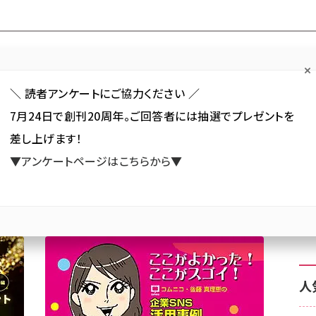
Forum
Web担
Web担ビギナー
Web担メルマガ
連載・特集
＼ 読者アンケートにご協力ください ／
7月24日で創刊20周年。ご回答者には抽選でプレゼントを
カテゴリ／種別
セミナー／イベント
から探す
から探す
差し上げます！
▼アンケートページはこちらから▼
SNS
アクセス解析／データ分析
サイト制作／デザイン
CMS
人