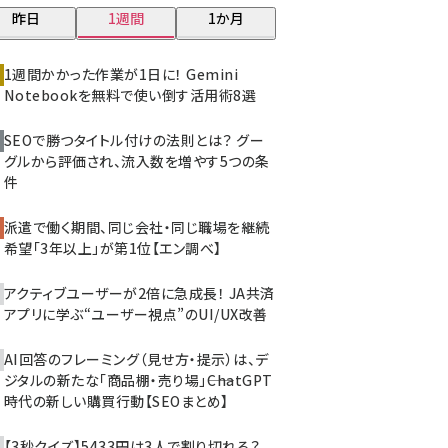
昨日
1週間
1か月
z世代 (1620)
meo (1274)
1週間かかった作業が1日に！ Gemini
Notebookを無料で使い倒す活用術8選
llmo (1160)
SEOで勝つタイトル付けの法則とは？ グー
グルから評価され、流入数を増やす5つの条
件
派遣で働く期間、同じ会社・同じ職場を継続
希望「3年以上」が第1位【エン調べ】
アクティブユーザーが2倍に急成長！ JA共済
アプリに学ぶ“ユーザー視点”のUI/UX改善
AI回答のフレーミング（見せ方・提示）は、デ
ジタルの新たな「商品棚・売り場」――ChatGPT
時代の新しい購買行動【SEOまとめ】
【3秒クイズ】5433円は3人で割り切れる？