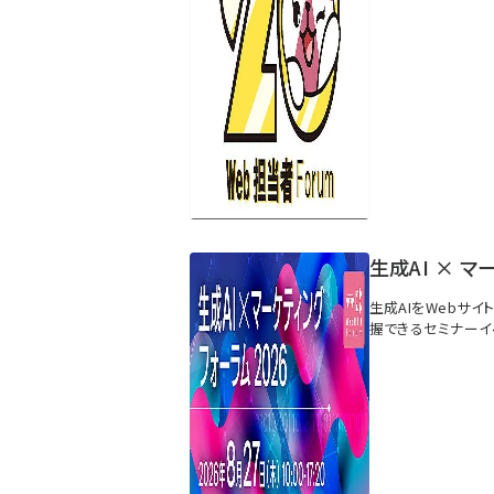
生成AI × マ
生成AIをWebサ
握できるセミナーイ