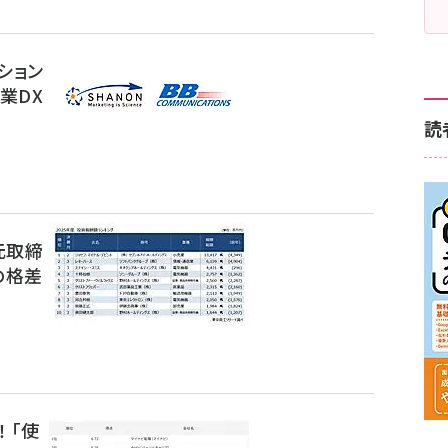
ション
業DX
読
元取締
の格差
】
 「使