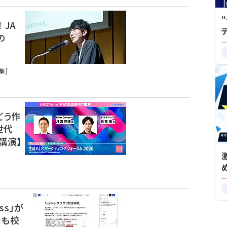
 JA
の
集]
どう作
世代
講演】
ss」が
でも校