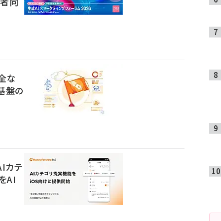
当者向
安全な
基盤の
AIカテ
AI