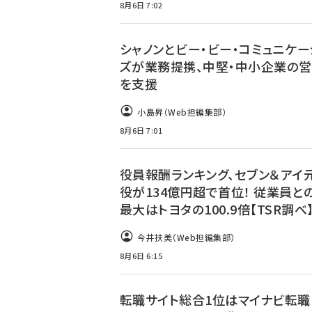
8月6日 7:02
シャノンとビー・ビー・コミュニケー
ズが業務提携、中堅・中小企業の営
を支援
小島昇（Web担編集部）
8月6日 7:01
役員報酬ランキング、セブン＆アイ
役が134億円超で首位！ 従業員と
最大はトヨタの100.9倍【TSR調べ
今井扶美（Web担編集部）
8月6日 6:15
転職サイト総合1位はマイナビ転職！