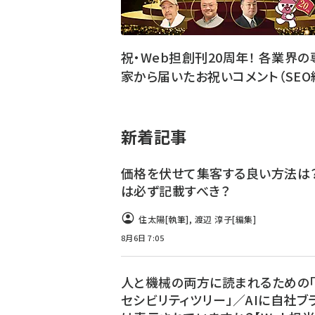
祝・Web担創刊20周年！ 各業界の
家から届いたお祝いコメント（SEO
新着記事
価格を伏せて集客する良い方法は？
は必ず記載すべき？
住太陽
[執筆]
,
渡辺 淳子
[編集]
8月6日 7:05
人と機械の両方に読まれるための
セシビリティツリー」／AIに自社ブ