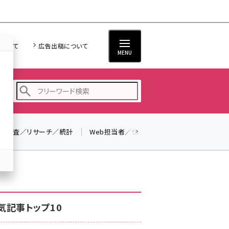
について
広告出稿について
MENU
調査／リサーチ／統計
Web担当者／仕事
法律／標準規格
seo (3519)
ai (2801)
youtube (2425)
note (2310)
気記事トップ10
セミナー (2301)