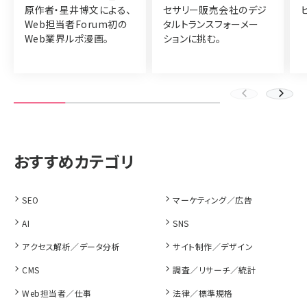
原作者・星井博文による、
セサリー販売会社のデジ
Web担当者Forum初の
タルトランスフォーメー
Web業界ルポ漫画。
ションに挑む。
SEO
マーケティング／広告
AI
SNS
アクセス解析／データ分析
サイト制作／デザイン
CMS
調査／リサーチ／統計
Web担当者／仕事
法律／標準規格