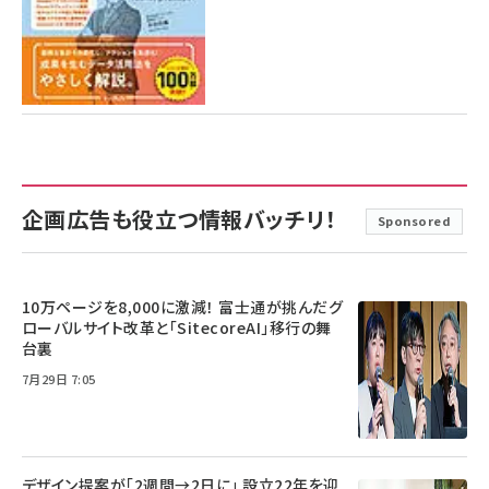
企画広告も役立つ情報バッチリ！
Sponsored
10万ページを8,000に激減！ 富士通が挑んだグ
ローバルサイト改革と「SitecoreAI」移行の舞
台裏
7月29日 7:05
デザイン提案が「2週間→2日に」 設立22年を迎