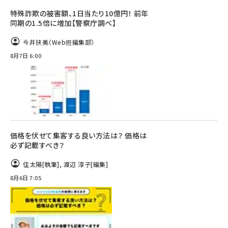
特殊詐欺の被害額、1日当たり10億円！ 前年
同期の1.5倍に増加【警察庁調べ】
今井扶美（Web担編集部）
8月7日 6:00
価格を伏せて集客する良い方法は？ 価格は
必ず記載すべき？
住太陽
[執筆]
,
渡辺 淳子
[編集]
8月6日 7:05