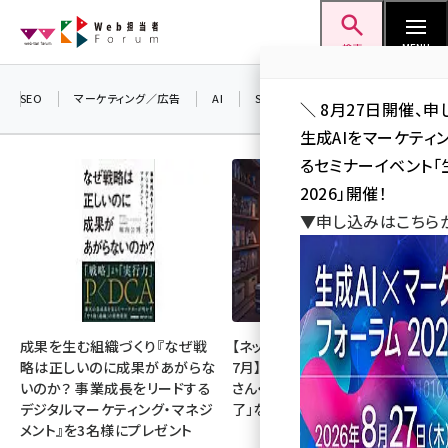
メ
Web担当者Forum
イ
検索
MENU
ン
コ
SEO
マーケティング／広告
AI
SNS
アクセス解析／データ分析
＼ 8月27日開催、申
ン
生成AIをマーケテ
テ
るセミナーイベント「生
ン
2026」開催！
ツ
▼申し込みはこちら
seo (3526)
に
ai (2807)
移
動
youtube (2434)
note (2312)
成果を生む組織づくり『なぜ戦
【ネットミーム振り返り・2026年
略は正しいのに成果があがらな
7月】「映画ちいかわ」「佐藤二朗
セミナー (2307)
いのか？ 事業成長をリードする
さん・橋本愛さん」「POPOPO終
デジタルマーケティング・マネジ
了」など
z世代 (1622)
メント』を3名様にプレゼント
meo (1275)