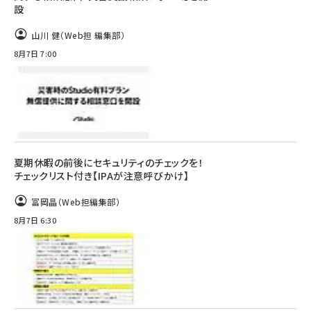
設
山川 健（Web担 編集部）
8月7日 7:00
夏期休暇の前後にセキュリティのチェックを！
チェックリスト付き【IPAが注意呼びかけ】
冨岡晶（Web担編集部）
8月7日 6:30