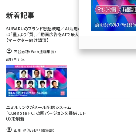
llmo (1163)
新着記事
SUBARUのブランド想起戦略／AI活用のカギ
は「量」より「質」／動画広告をAIで最大化
【マーケター向け講演】
四谷志穂（Web担編集長）
8月7日 7:04
ユミルリンクがメール配信システム
「Cuenote FC」の新バージョンを提供、UI・
UXを刷新
山川 健（Web担 編集部）