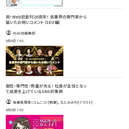
祝・Web担創刊20周年！ 各業界の専門家から
届いたお祝いコメント（SEO編）
Web担編集部
8月6日 7:05
個性・専門性・熱量が光る！ 社員が主役となっ
て成果を上げているSNS好事例
後藤真理恵（コムニコ）
[執筆]
,
なとみみわ
[イラスト]
8月6日 7:05