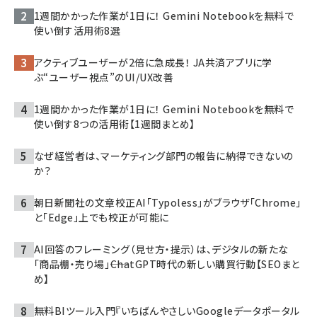
1週間かかった作業が1日に！ Gemini Notebookを無料で
使い倒す活用術8選
アクティブユーザーが2倍に急成長！ JA共済アプリに学
ぶ“ユーザー視点”のUI/UX改善
1週間かかった作業が1日に！ Gemini Notebookを無料で
使い倒す8つの活用術【1週間まとめ】
なぜ経営者は、マーケティング部門の報告に納得できないの
か？
朝日新聞社の文章校正AI「Typoless」がブラウザ「Chrome」
と「Edge」上でも校正が可能に
AI回答のフレーミング（見せ方・提示）は、デジタルの新たな
「商品棚・売り場」――ChatGPT時代の新しい購買行動【SEOまと
め】
無料BIツール入門『いちばんやさしいGoogleデータポータル