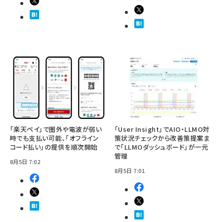
「楽天ペイ」で圏外や電波が弱い
「User Insight」でAIO・LLMO対
時でも支払い可能、「オフライン
策状況チェックから改善策提案ま
コード払い」の提供を順次開始
で「LLMOダッシュボード」が一元
管理
8月5日 7:02
8月5日 7:01