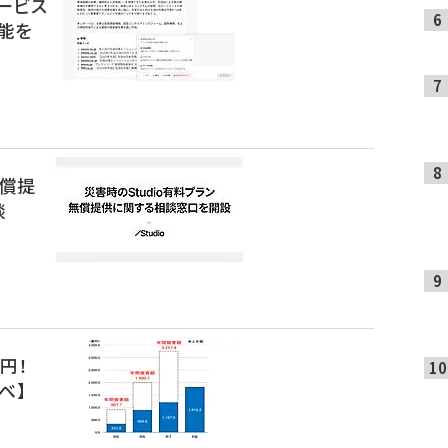
ービス
の機能を
無償提
談
円！
べ】