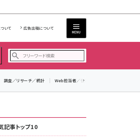
について
広告出稿について
MENU
調査／リサーチ／統計
Web担当者／仕事
法律／標準規格
seo (3523)
ai (2804)
youtube (2429)
note (2312)
気記事トップ10
セミナー (2303)