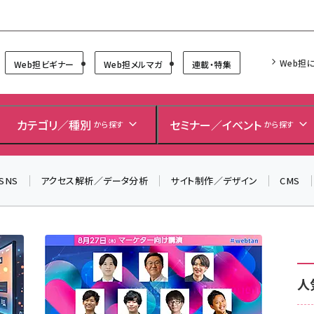
Forum
Web担
Web担ビギナー
Web担メルマガ
連載・特集
カテゴリ／種別
セミナー／イベント
から探す
から探す
SNS
アクセス解析／データ分析
サイト制作／デザイン
CMS
人