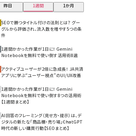
昨日
1週間
1か月
z世代 (1622)
meo (1275)
SEOで勝つタイトル付けの法則とは？ グー
グルから評価され、流入数を増やす5つの条
llmo (1161)
件
1週間かかった作業が1日に！ Gemini
Notebookを無料で使い倒す活用術8選
アクティブユーザーが2倍に急成長！ JA共済
アプリに学ぶ“ユーザー視点”のUI/UX改善
1週間かかった作業が1日に！ Gemini
Notebookを無料で使い倒す8つの活用術
【1週間まとめ】
AI回答のフレーミング（見せ方・提示）は、デ
ジタルの新たな「商品棚・売り場」――ChatGPT
時代の新しい購買行動【SEOまとめ】