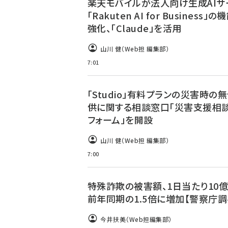
楽天モバイルが法人向け生成AIサ
「Rakuten AI for Business」
強化、「Claude」を活用
山川 健（Web担 編集部）
7:01
「Studio」有料プランの災害時の
供に関する相談窓口「災害支援相
フォーム」を開設
山川 健（Web担 編集部）
7:00
特殊詐欺の被害額、1日当たり10億
前年同期の1.5倍に増加【警察庁調
今井扶美（Web担編集部）