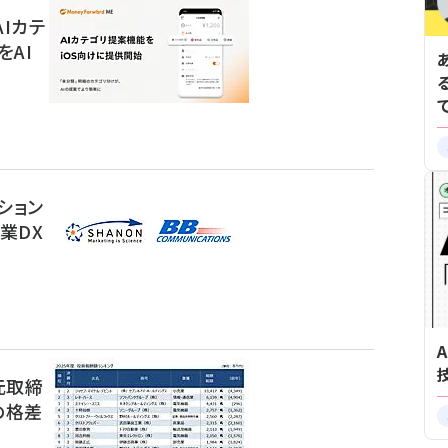
AIカテ
AI
ション
業DX
元取締
の格差
】