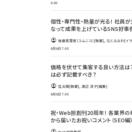
6:00
個性・専門性・熱量が光る！ 社員が
なって成果を上げているSNS好事
後藤真理恵（コムニコ）
[執筆]
,
なとみみわ
[イラ
8月6日 7:05
価格を伏せて集客する良い方法は？
は必ず記載すべき？
住太陽
[執筆]
,
渡辺 淳子
[編集]
8月6日 7:05
祝・Web担創刊20周年！ 各業界
から届いたお祝いコメント（SEO編
Web担編集部