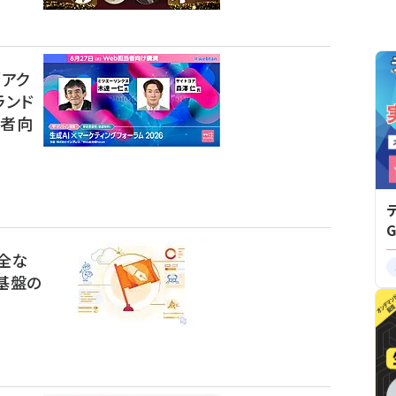
「アク
ランド
当者向
安全な
基盤の