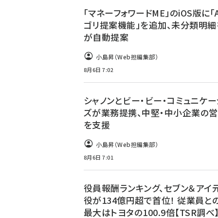
「マネーフォワードME」のiOS版に「
ゴリ提案機能」を追加、未分類明細を
が自動提案
小島昇（Web担編集部）
8月6日 7:02
シャノンとビー・ビー・コミュニケー
ズが業務提携、中堅・中小企業の営
を支援
小島昇（Web担編集部）
8月6日 7:01
役員報酬ランキング、セブン＆アイ
役が134億円超で首位！ 従業員と
最大はトヨタの100.9倍【TSR調べ