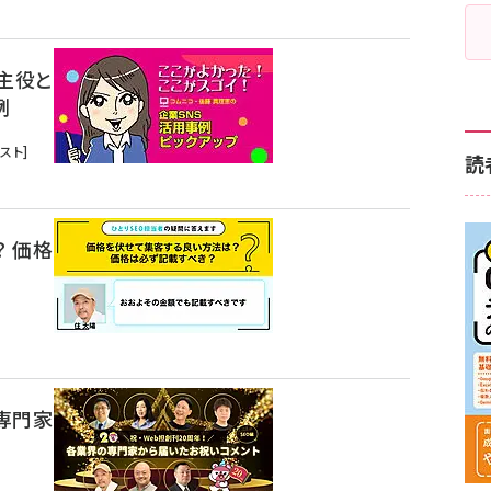
主役と
例
スト]
読
 価格
の専門家
）