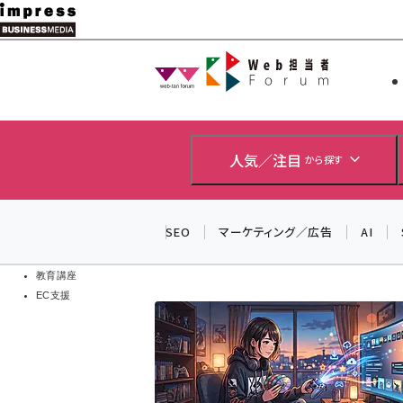
メ
イ
Web担当者
Web担当者
ン
EC担当者
コ
製品導入
ン
企業IT
ソフト開発
テ
人気／注目
から探す
IoT・AI
ン
DCクラウド
研究・調査
ツ
SEO
マーケティング／広告
AI
エネルギー
に
ドローン
移
教育講座
EC支援
動