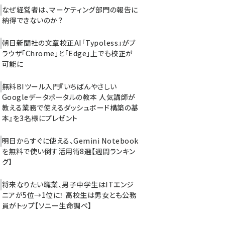
なぜ経営者は、マーケティング部門の報告に
納得できないのか？
朝日新聞社の文章校正AI「Typoless」がブ
ラウザ「Chrome」と「Edge」上でも校正が
可能に
無料BIツール入門『いちばんやさしい
Googleデータポータルの教本 人気講師が
教える業務で使えるダッシュボード構築の基
本』を3名様にプレゼント
明日からすぐに使える、Gemini Notebook
を無料で使い倒す活用術8選【週間ランキン
グ】
将来なりたい職業、男子中学生はITエンジ
ニアが5位→1位に！ 高校生は男女とも公務
員がトップ【ソニー生命調べ】