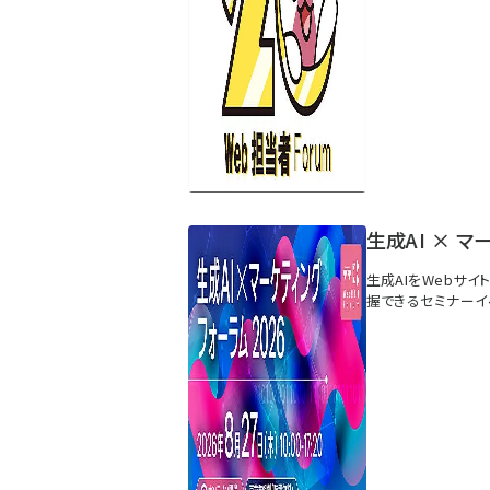
生成AI × マ
生成AIをWebサ
握できるセミナーイ