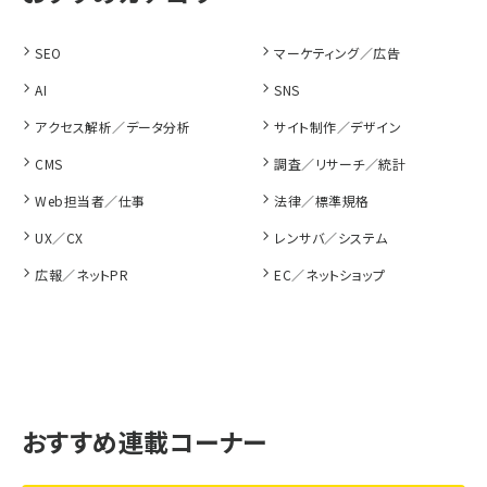
SEO
マーケティング／広告
AI
SNS
アクセス解析／データ分析
サイト制作／デザイン
CMS
調査／リサーチ／統計
Web担当者／仕事
法律／標準規格
UX／CX
レンサバ／システム
広報／ネットPR
EC／ネットショップ
おすすめ連載コーナー