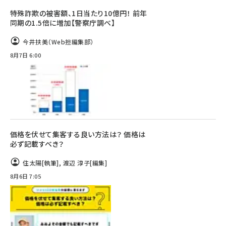
特殊詐欺の被害額、1日当たり10億円！ 前年
同期の1.5倍に増加【警察庁調べ】
今井扶美（Web担編集部）
8月7日 6:00
価格を伏せて集客する良い方法は？ 価格は
必ず記載すべき？
住太陽
[執筆]
,
渡辺 淳子
[編集]
8月6日 7:05