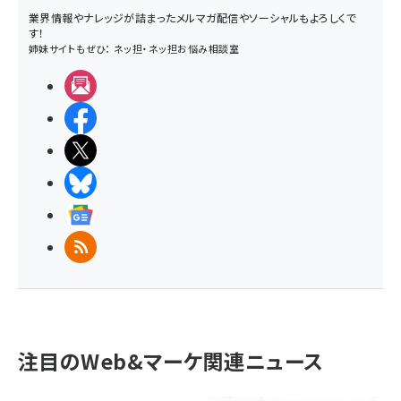
業界情報やナレッジが詰まったメルマガ配信やソーシャルもよろしくで
す！
姉妹サイトもぜひ：
ネッ担
・
ネッ担お悩み相談室
メルマガ
Facebook
X(エックス)
BlueSky
Googleニュース
RSS
注目のWeb&マーケ関連ニュース