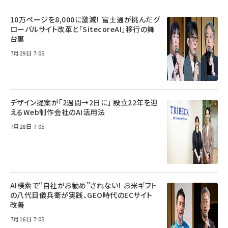
10万ページを8,000に激減！ 富士通が挑んだグ
ローバルサイト改革と「SitecoreAI」移行の舞
台裏
7月29日 7:05
デザイン提案が「2週間→2日に」 設立22年を迎
えるWeb制作会社のAI活用法
7月28日 7:05
AI検索で“自社がお勧め”されない！ お米ギフト
の八代目儀兵衛が実践、GEO時代のECサイト
改善
7月16日 7:05