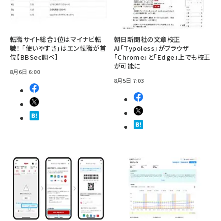
転職サイト総合1位はマイナビ転
朝日新聞社の文章校正
職！ 「使いやすさ」はエン転職が首
AI「Typoless」がブラウザ
位【BBSec調べ】
「Chrome」と「Edge」上でも校正
が可能に
8月6日 6:00
8月5日 7:03