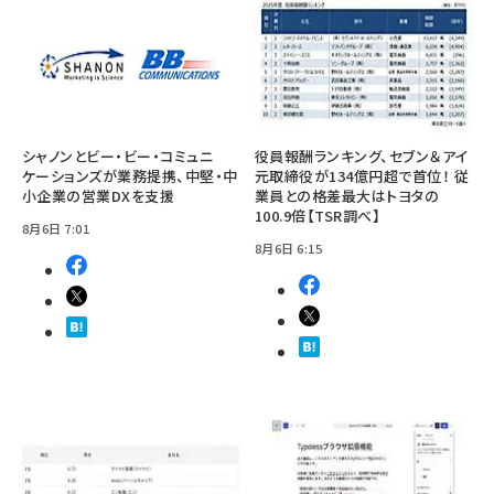
シャノンとビー・ビー・コミュニ
役員報酬ランキング、セブン＆アイ
ケーションズが業務提携、中堅・中
元取締役が134億円超で首位！ 従
小企業の営業DXを支援
業員との格差最大はトヨタの
100.9倍【TSR調べ】
8月6日 7:01
8月6日 6:15