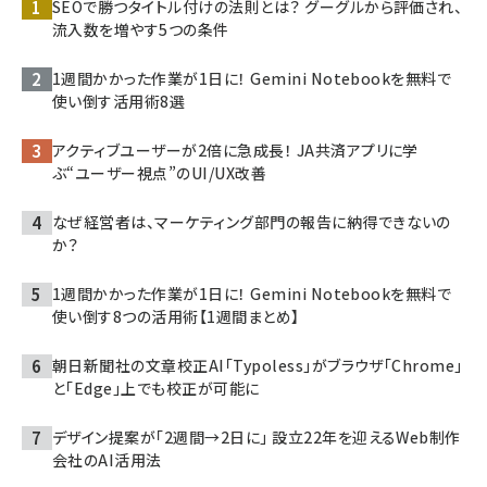
SEOで勝つタイトル付けの法則とは？ グーグルから評価され、
流入数を増やす5つの条件
1週間かかった作業が1日に！ Gemini Notebookを無料で
使い倒す活用術8選
アクティブユーザーが2倍に急成長！ JA共済アプリに学
ぶ“ユーザー視点”のUI/UX改善
なぜ経営者は、マーケティング部門の報告に納得できないの
か？
1週間かかった作業が1日に！ Gemini Notebookを無料で
使い倒す8つの活用術【1週間まとめ】
朝日新聞社の文章校正AI「Typoless」がブラウザ「Chrome」
と「Edge」上でも校正が可能に
デザイン提案が「2週間→2日に」 設立22年を迎えるWeb制作
会社のAI活用法