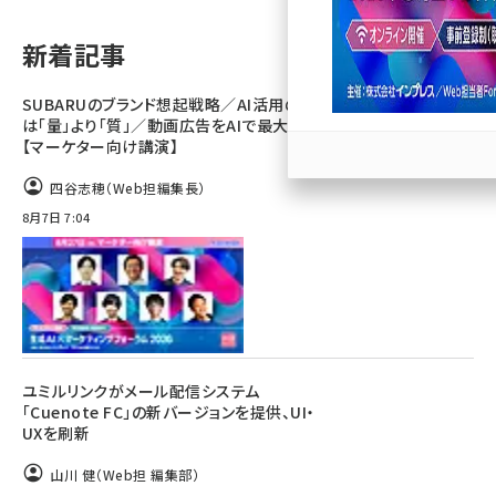
llmo (1166)
新着記事
SUBARUのブランド想起戦略／AI活用のカギ
は「量」より「質」／動画広告をAIで最大化
【マーケター向け講演】
四谷志穂（Web担編集長）
8月7日 7:04
ユミルリンクがメール配信システム
「Cuenote FC」の新バージョンを提供、UI・
UXを刷新
山川 健（Web担 編集部）