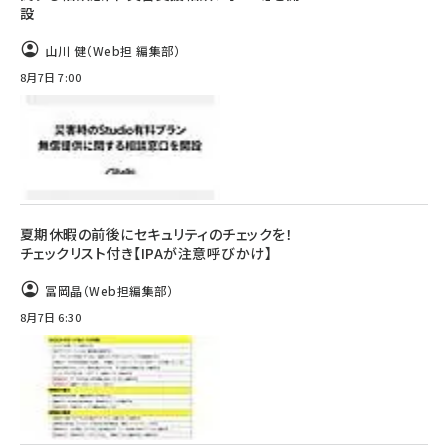
設
山川 健（Web担 編集部）
8月7日 7:00
夏期休暇の前後にセキュリティのチェックを！
チェックリスト付き【IPAが注意呼びかけ】
冨岡晶（Web担編集部）
8月7日 6:30