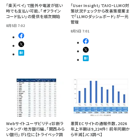
「楽天ペイ」で圏外や電波が弱い
「User Insight」でAIO・LLMO対
時でも支払い可能、「オフライン
策状況チェックから改善策提案ま
コード払い」の提供を順次開始
で「LLMOダッシュボード」が一元
管理
8月5日 7:02
8月5日 7:01
Webサイトユーザビリティ診断ラ
悪質ECサイトの通報件数、2026
ンキング・地方銀行編、「関西みら
年上半期は9,224件！ 前年同期か
い銀行」が1位に【トライベック調
ら半減【JC3調べ】