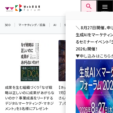
メ
Web担当者Forum
イ
検索
MENU
ン
コ
SEO
マーケティング／広告
AI
SNS
アクセス解析／データ分析
＼ 8月27日開催、申
ン
生成AIをマーケテ
テ
るセミナーイベント「生
ン
2026」開催！
ツ
▼申し込みはこちら
seo (3528)
に
ai (2811)
移
動
youtube (2439)
note (2315)
成果を生む組織づくり『なぜ戦
【ネットミーム振り返り・2026年
略は正しいのに成果があがらな
7月】「映画ちいかわ」「佐藤二朗
セミナー (2308)
いのか？ 事業成長をリードする
さん・橋本愛さん」「POPOPO終
デジタルマーケティング・マネジ
了」など
z世代 (1623)
メント』を3名様にプレゼント
meo (1277)