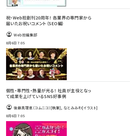
祝・Web担創刊20周年！ 各業界の専門家から
届いたお祝いコメント（SEO編）
Web担編集部
8月6日 7:05
個性・専門性・熱量が光る！ 社員が主役となっ
て成果を上げているSNS好事例
後藤真理恵（コムニコ）
[執筆]
,
なとみみわ
[イラスト]
8月6日 7:05