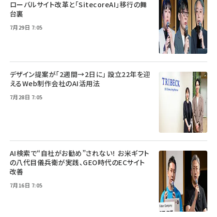
ローバルサイト改革と「SitecoreAI」移行の舞
台裏
7月29日 7:05
デザイン提案が「2週間→2日に」 設立22年を迎
えるWeb制作会社のAI活用法
7月28日 7:05
AI検索で“自社がお勧め”されない！ お米ギフト
の八代目儀兵衛が実践、GEO時代のECサイト
改善
7月16日 7:05