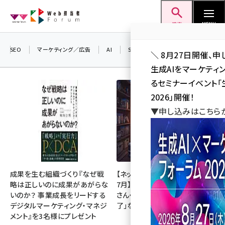
メ
Web担当者Forum
イ
検索
MENU
ン
コ
SEO
マーケティング／広告
AI
SNS
アクセス解析／データ分析
＼ 8月27日開催、申
ン
生成AIをマーケテ
テ
るセミナーイベント「生
ン
2026」開催！
ツ
▼申し込みはこちら
seo (3538)
に
ai (2820)
移
動
youtube (2444)
note (2322)
成果を生む組織づくり『なぜ戦
【ネットミーム振り返り・2026年
略は正しいのに成果があがらな
7月】「映画ちいかわ」「佐藤二朗
セミナー (2315)
いのか？ 事業成長をリードする
さん・橋本愛さん」「POPOPO終
デジタルマーケティング・マネジ
了」など
z世代 (1629)
メント』を3名様にプレゼント
meo (1281)