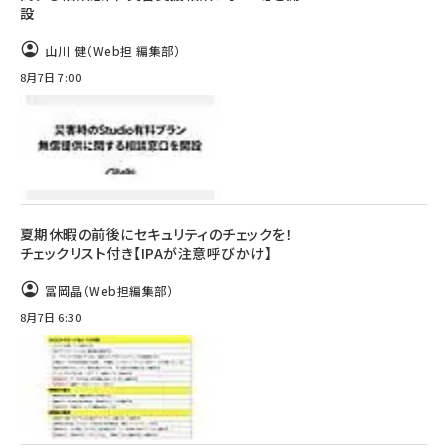
設
山川 健（Web担 編集部）
8月7日 7:00
夏期休暇の前後にセキュリティのチェックを！
チェックリスト付き【IPAが注意呼びかけ】
冨岡晶（Web担編集部）
8月7日 6:30