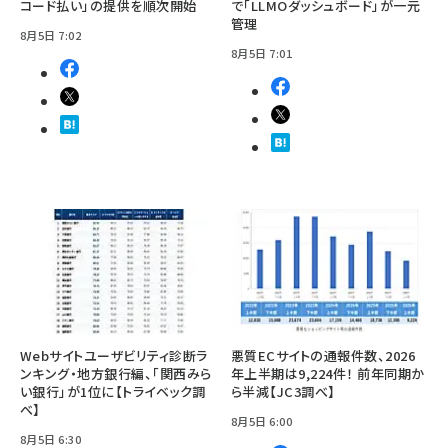
コード払い」の提供を順次開始
で「LLMOダッシュボード」が一元
管理
8月5日 7:02
8月5日 7:01
Webサイトユーザビリティ診断ラ
悪質ECサイトの通報件数、2026
ンキング・地方銀行編、「関西みら
年上半期は9,224件！ 前年同期か
い銀行」が1位に【トライベック調
ら半減【JC3調べ】
べ】
8月5日 6:00
8月5日 6:30