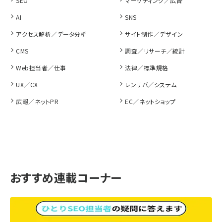
SEO
マーケティング／広告
AI
SNS
アクセス解析／データ分析
サイト制作／デザイン
CMS
調査／リサーチ／統計
Web担当者／仕事
法律／標準規格
UX／CX
レンサバ／システム
広報／ネットPR
EC／ネットショップ
おすすめ連載コーナー