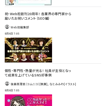
祝・Web担創刊20周年！ 各業界の専門家から
届いたお祝いコメント（SEO編）
Web担編集部
8月6日 7:05
個性・専門性・熱量が光る！ 社員が主役となっ
て成果を上げているSNS好事例
後藤真理恵（コムニコ）
[執筆]
,
なとみみわ
[イラスト]
8月6日 7:05