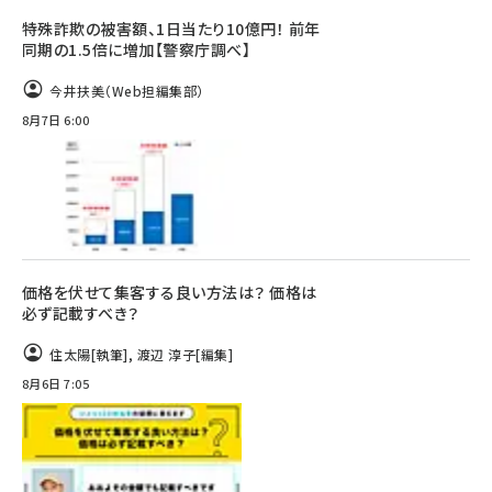
特殊詐欺の被害額、1日当たり10億円！ 前年
同期の1.5倍に増加【警察庁調べ】
今井扶美（Web担編集部）
8月7日 6:00
価格を伏せて集客する良い方法は？ 価格は
必ず記載すべき？
住太陽
[執筆]
,
渡辺 淳子
[編集]
8月6日 7:05