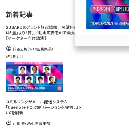
llmo (1167)
新着記事
SUBARUのブランド想起戦略／AI活用のカギ
は「量」より「質」／動画広告をAIで最大化
【マーケター向け講演】
四谷志穂（Web担編集長）
8月7日 7:04
ユミルリンクがメール配信システム
「Cuenote FC」の新バージョンを提供、UI・
UXを刷新
山川 健（Web担 編集部）