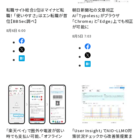
転職サイト総合1位はマイナビ転
朝日新聞社の文章校正
職！ 「使いやすさ」はエン転職が首
AI「Typoless」がブラウザ
位【BBSec調べ】
「Chrome」と「Edge」上でも校正
が可能に
8月6日 6:00
8月5日 7:03
「楽天ペイ」で圏外や電波が弱い
「User Insight」でAIO・LLMO対
時でも支払い可能、「オフライン
策状況チェックから改善策提案ま