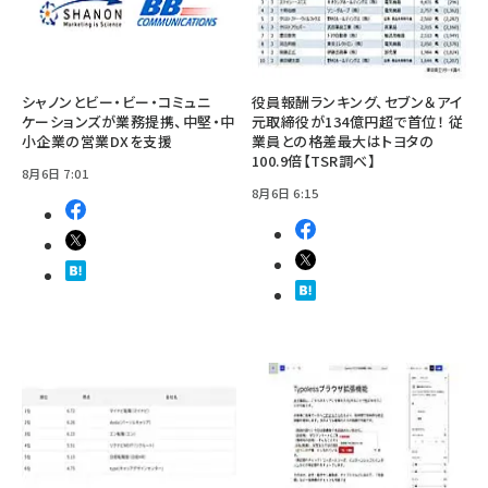
シャノンとビー・ビー・コミュニ
役員報酬ランキング、セブン＆アイ
ケーションズが業務提携、中堅・中
元取締役が134億円超で首位！ 従
小企業の営業DXを支援
業員との格差最大はトヨタの
100.9倍【TSR調べ】
8月6日 7:01
8月6日 6:15