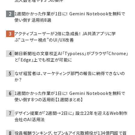
流入数を増やす5つの条件
1週間かかった作業が1日に！ Gemini Notebookを無料で
使い倒す活用術8選
アクティブユーザーが2倍に急成長！ JA共済アプリに学
ぶ“ユーザー視点”のUI/UX改善
朝日新聞社の文章校正AI「Typoless」がブラウザ「Chrome」
と「Edge」上でも校正が可能に
なぜ経営者は、マーケティング部門の報告に納得できないの
か？
1週間かかった作業が1日に！ Gemini Notebookを無料で
使い倒す8つの活用術【1週間まとめ】
デザイン提案が「2週間→2日に」 設立22年を迎えるWeb制作
会社のAI活用法
役員報酬ランキング、セブン＆アイ元取締役が134億円超で首