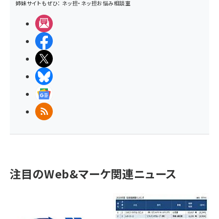
姉妹サイトもぜひ：
ネッ担
・
ネッ担お悩み相談室
メルマガ
Facebook
X(エックス)
BlueSky
Googleニュース
RSS
注目のWeb&マーケ関連ニュース