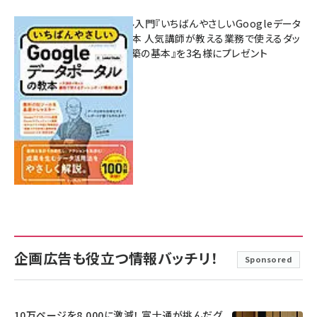
無料BIツール入門『いちばんやさしいGoogleデータ
ポータルの教本 人気講師が教える業務で使えるダッ
シュボード構築の基本』を3名様にプレゼント
7月31日 10:00
企画広告も役立つ情報バッチリ！
Sponsored
10万ページを8,000に激減！ 富士通が挑んだグ