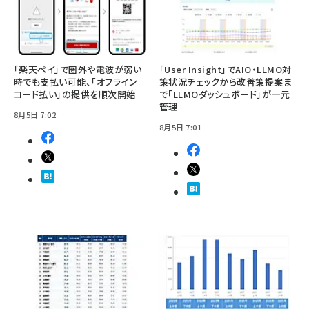
「楽天ペイ」で圏外や電波が弱い
「User Insight」でAIO・LLMO対
時でも支払い可能、「オフライン
策状況チェックから改善策提案ま
コード払い」の提供を順次開始
で「LLMOダッシュボード」が一元
管理
8月5日 7:02
8月5日 7:01