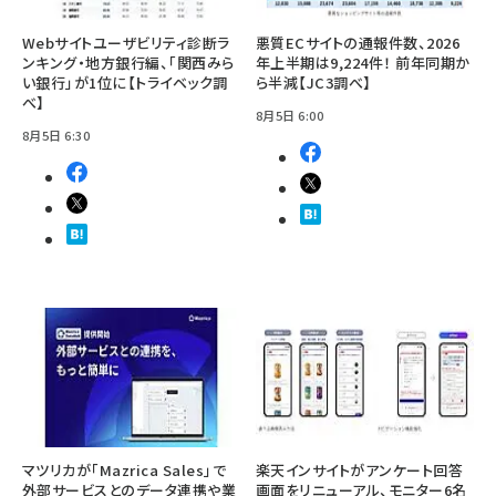
Webサイトユーザビリティ診断ラ
悪質ECサイトの通報件数、2026
ンキング・地方銀行編、「関西みら
年上半期は9,224件！ 前年同期か
い銀行」が1位に【トライベック調
ら半減【JC3調べ】
べ】
8月5日 6:00
8月5日 6:30
マツリカが「Mazrica Sales」で
楽天インサイトがアンケート回答
外部サービスとのデータ連携や業
画面をリニューアル、モニター6名