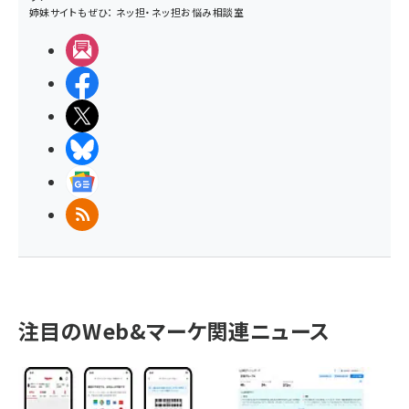
姉妹サイトもぜひ：
ネッ担
・
ネッ担お悩み相談室
メルマガ
Facebook
X(エックス)
BlueSky
Googleニュース
RSS
注目のWeb&マーケ関連ニュース