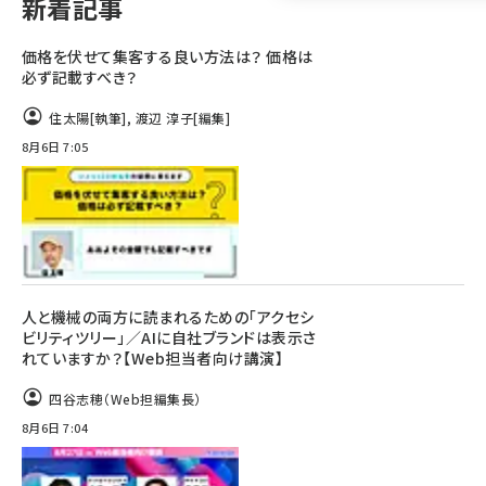
新着記事
llmo (1160)
価格を伏せて集客する良い方法は？ 価格は
必ず記載すべき？
住太陽
[執筆]
,
渡辺 淳子
[編集]
8月6日 7:05
人と機械の両方に読まれるための「アクセシ
ビリティツリー」／AIに自社ブランドは表示さ
れていますか？【Web担当者向け講演】
四谷志穂（Web担編集長）
8月6日 7:04