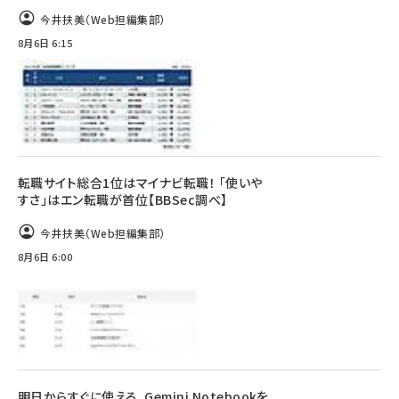
今井扶美（Web担編集部）
8月6日 6:15
転職サイト総合1位はマイナビ転職！ 「使いや
すさ」はエン転職が首位【BBSec調べ】
今井扶美（Web担編集部）
8月6日 6:00
明日からすぐに使える、Gemini Notebookを