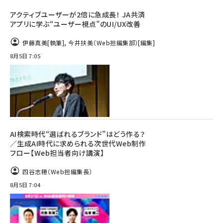
アクティブユーザーが2倍に急成長！ JA共済
アプリに学ぶ“ユーザー視点”のUI/UX改善
伊藤真美
[執筆]
,
今井扶美（Web担編集部）
[編集]
8月5日 7:05
AI検索時代“選ばれるブランド”はどう作る？
／生成AI時代に求められる次世代Web制作
フロー【Web担当者向け講演】
四谷志穂（Web担編集長）
8月5日 7:04