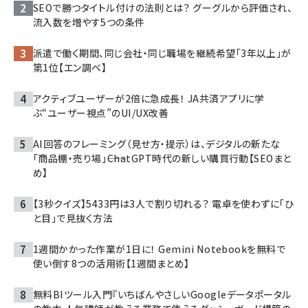
SEOで勝つタイトル付けの法則とは？ グーグルから評価され、
流入数を増やす5つの条件
派遣で働く期間、同じ会社・同じ職場を継続希望「3年以上」が
第1位【エン調べ】
アクティブユーザーが2倍に急成長！ JA共済アプリに学
ぶ“ユーザー視点”のUI/UX改善
AI回答のフレーミング（見せ方・提示）は、デジタルの新たな
「商品棚・売り場」――ChatGPT時代の新しい購買行動【SEOまと
め】
【3秒クイズ】5433円は3人で割り切れる？ 電卓を使わずに「ひ
と目」で見抜く方法
1週間かかった作業が1日に！ Gemini Notebookを無料で
使い倒す8つの活用術【1週間まとめ】
無料BIツール入門『いちばんやさしいGoogleデータポータル