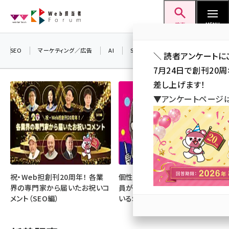
メ
Web担当者Forum
イ
検索
MENU
ン
コ
SEO
マーケティング／広告
AI
SNS
アクセス解析／データ分析
＼ 読者アンケートに
ン
7月24日で創刊20
テ
差し上げます！
ン
▼アンケートページ
ツ
seo (3519)
に
ai (2801)
移
動
youtube (2425)
note (2310)
祝・Web担創刊20周年！ 各業
個性・専門性・熱量が光る！ 社
界の専門家から届いたお祝いコ
員が主役となって成果を上げて
セミナー (2301)
メント（SEO編）
いるSNS好事例
z世代 (1620)
meo (1274)