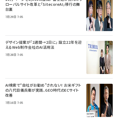
ローバルサイト改革と「SitecoreAI」移行の舞
台裏
7月29日 7:05
デザイン提案が「2週間→2日に」 設立22年を迎
えるWeb制作会社のAI活用法
7月28日 7:05
AI検索で“自社がお勧め”されない！ お米ギフト
の八代目儀兵衛が実践、GEO時代のECサイト
改善
7月16日 7:05