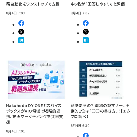
務自動化をワンストップで支援
中5名が「回答しやすい」と評価
8月4日 7:03
8月4日 7:02
Hakuhodo DY ONEとスパイス
意味あるの？ 職場の謎マナー、圧
ボックスがAIO領域で戦略的連
倒的1位は「○○の書き方」！【エム
携、動画マーケティングを共同支
フロ調べ】
援
8月4日 6:30
8月4日 7:01